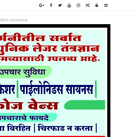
Random
Log
Sidebar
Article
In
ाहिरात-9423439946