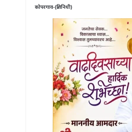
कोपरगाव-(प्रतिनिधी)