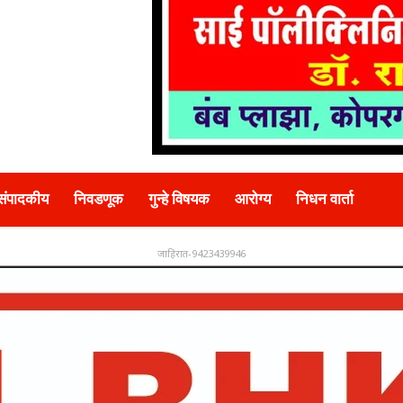
संपादकीय
निवडणूक
गुन्हे विषयक
आरोग्य
निधन वार्ता
जाहिरात-9423439946