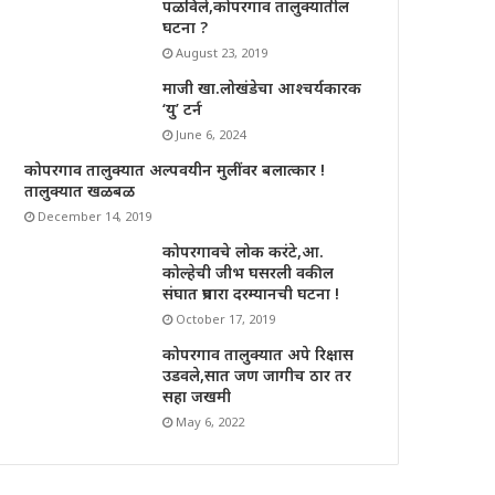
पळविले,कोपरगाव तालुक्यातील
घटना ?
August 23, 2019
माजी खा.लोखंडेचा आश्चर्यकारक
‘यु’ टर्न
June 6, 2024
कोपरगाव तालुक्यात अल्पवयीन मुलींवर बलात्कार !
तालुक्यात खळबळ
December 14, 2019
कोपरगावचे लोक करंटे,आ.
कोल्हेची जीभ घसरली वकील
संघात प्रचारा दरम्यानची घटना !
October 17, 2019
कोपरगाव तालुक्यात अपे रिक्षास
उडवले,सात जण जागीच ठार तर
सहा जखमी
May 6, 2022