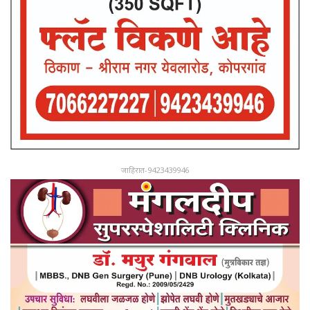
जाहिरात-9423439946