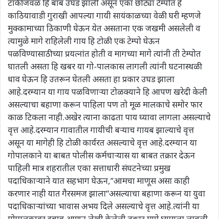
टाकीजवळ हि बाब उघड झाली असून एका छोट्या टेम्पोत हे
काठियावाडी गुराखी आपल्या गायी सायंकाळच्या वेळी घरी म्हणजे
मुक्कामाच्या ठिकाणी घेऊन येत असताना एक जखमी असलेली व
त्यामुळे मागे राहिलेली गाय हि टोळी एक टेम्पो घेऊन
पळविण्यासाठीच्या प्रयत्नांत होती व मागच्या मागे त्यांनी ती टेम्पोत
घातली असता हि खबर या गो-पालकास लागली त्यांनी घटनास्थळी
धाव घेऊन हि उतरून घेतली असता हा प्रकार उघड झाला
आहे.दरम्यान या गाय पळविणाऱ्या टोळक्याने हि आपण खरेदी केली
असल्याचा बहाणा करून पाहिला पण तो मूळ मालकाचे समोर फार
काळ टिकला नाही.अखेर त्याना काढता पाय घ्यावा लागला असल्याचे
वृत्त आहे.दरम्यान गावातील गायीची बऱ्याच गायब झाल्याचे वृत्त
असून या मागेही हि टोळी कार्यरत असल्याचे वृत्त आहे.दरम्यान या
गोपालकाने या बाबत पोलीस कर्मचाऱ्यास या बाबत तक्रार देऊन
पाहिली मात्र शहरातील एका सत्ताधारी संघटनेच्या प्रमुख
पदाधिकाऱ्याने यात सहभाग घेऊन,”आमचा माणूस असा काही
करणार नाही यात गैरसमज झाला”असल्याचा बहाणा करून या युवा
पदाधिकाऱ्यांच्या भावास अभय दिले असल्याचे वृत्त आहे.त्यांनी या
गोपालकावर दबाव आणून लेखी केलेली तक्रार मागे घ्यायला लावली