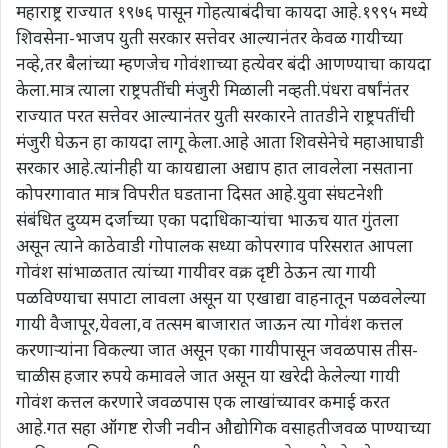
महाराष्ट्र राज्यात १९७६ पासून गोहत्याबंदीचा कायदा आहे.१९९५ मध्ये
शिवसेना-भाजप युती सरकार सत्तेवर आल्यानंतर केवळ गायीच्या
नव्हे,तर बैलांच्या म्हणजेच गोवंशाच्या हत्येवर बंदी आणण्याचा कायदा
केला.मात्र त्याला राष्ट्रपतींची मंजुरी मिळाली नव्हती.पंधरा वर्षांनंतर
राज्यात परत सत्तेवर आल्यानंतर युती सरकारने तातडीने राष्ट्रपतींची
मंजुरी घेऊन हा कायदा लागू केला.आहे आता शिवसेनेचे महाआघाडी
सरकार आहे.त्यांनीही या कायद्याला अद्याप हात लावलेला नसताना
कोपरगावात मात्र विपरीत घडताना दिसत आहे.युवा संघटनेशी
संबंधित दुय्यम दर्जाच्या एका पदाधिकाऱ्यांचा भाऊच यात गुंतला
असून त्याने काठेवाडी गोपालक सध्या कोपरगाव परिसरात आपला
गोवंश सांभाळतात त्यांच्या गायीवर वक्र दृष्टी ठेऊन त्या गायी
पळविण्याचा सपाटा लावला असून या एखाद्या वाहनातून पळवलेल्या
गायी वैजापूर,येवला,व तत्सम बाजारात जाऊन त्या गोवंश कत्तल
करणाऱ्यांना विकल्या जात असून एका गायीपासून जवळपास तीस-
चाळीस हजार रुपये कमावले जात असून या खरेदी केलेल्या गायी
गोवंश कत्तल करणारे जवळपास एक लाखांच्यावर कमाई करत
आहे.गत सहा ऑगष्ट रोजी नवीन औद्योगिक वसाहतीजवळ पाण्याच्या