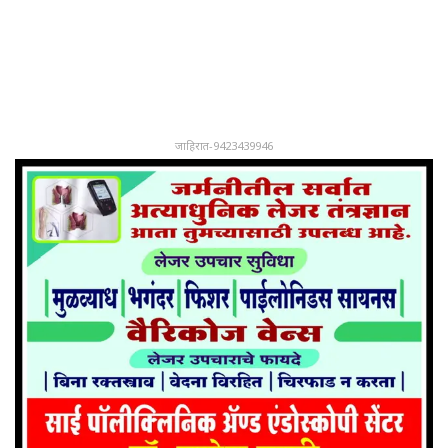
जाहिरात-9423439946