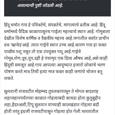
असल्याची पुष्टी जोडली आहे.
हिंदू धर्मात गाय हे पवित्रतेचे, संपन्नतेचे, मांगल्याचे प्रतीक आहे. हिंदू
धर्मामध्ये वैदिक काळापासूनच गाईला महत्त्वाचे स्थान आहे. गोमूत्राला
देखील विशेष धार्मिक व वैद्यकीय महत्त्व आहे.जगातील सर्वात प्राचीन
ग्रंथ ‘ऋग्वेद’आहे. त्यात गाईचे स्थान उच्च आहे.कारण गाय हा फक्त
पाळीव पशू नसून तो एक उपयुक्त पशू आहे.गाईचे
गोमूत्र,शेण,दूध,तूप,दही हे पंचामृत एक दिव्य औषध आहे,असे काही
हिंदूंची समजूत आहे.गाय आपल्या आयुष्यात हजारो लोकांचे भरण
पोषण करते.मात्र तिची हत्या मात्र फक्त काही जणांचे भोजन बनू
शकते.
सुलतानी राजवटीत मोहम्मद तुघलकापासून ते मोगल बादशाह
शहाजहानपर्यंतच्या काळात गोहत्याबंदी कायदा होता.कुतुबुद्दीन
शहा,हैदरअली,टिपू सुलतान यांच्याही कालखंडात गोहत्या बंदी
होती.परंतु इग्रजी राजवटीपासून गोहत्या होत गेली.भारतातील