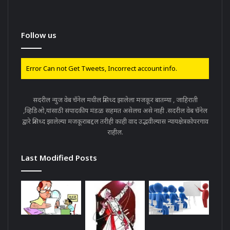
Follow us
Error Can not Get Tweets, Incorrect account info.
सदरील न्युज वेब चॅनेल मधील प्रसिध्द झालेला मजकूर बातम्या , जाहिराती
,व्हिडिओ,यांसाठी संपादकीय मंडळ सहमत असेलच असे नाही .सदरील वेब चॅनेल
द्वारे प्रसिध्द झालेल्या मजकूराबद्दल तरीही काही वाद उद्भवील्यास न्यायक्षेत्रकोपरगाव
राहील.
Last Modified Posts