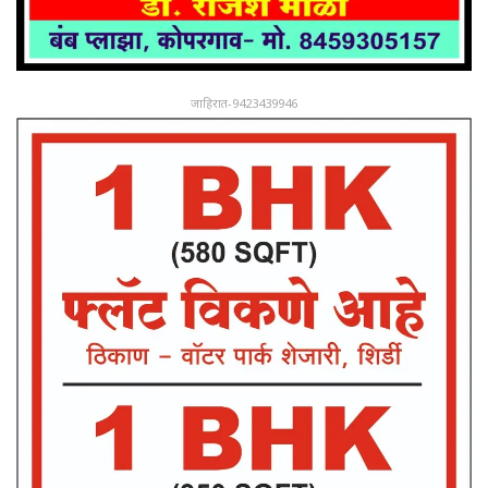
जाहिरात-9423439946