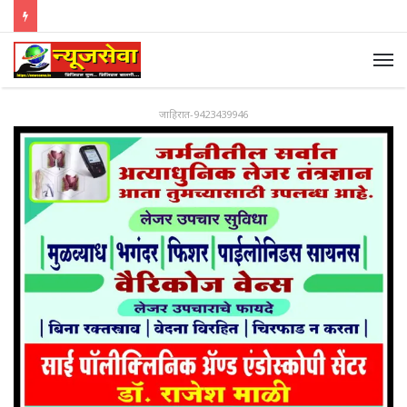
जाहिरात-9423439946