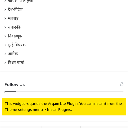
कोपरगाव तालुका
देश-विदेश
महाराष्ट्र
संपादकीय
निवडणूक
गुन्हे विषयक
आरोग्य
निधन वार्ता
Follow Us
This widget requries the Arqam Lite Plugin, You can install it from the
Theme settings menu > Install Plugins.