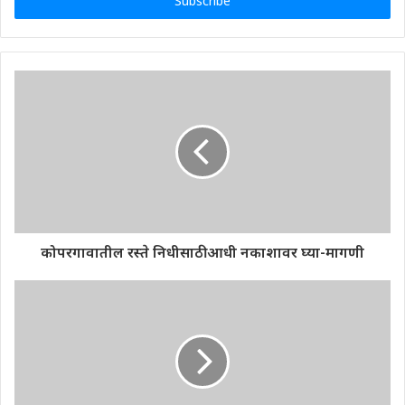
address
कोपरगावातील रस्ते निधीसाठी आधी नकाशावर घ्या-मागणी