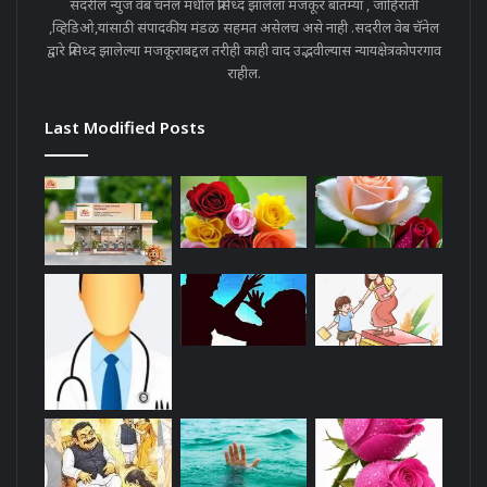
सदरील न्युज वेब चॅनेल मधील प्रसिध्द झालेला मजकूर बातम्या , जाहिराती
,व्हिडिओ,यांसाठी संपादकीय मंडळ सहमत असेलच असे नाही .सदरील वेब चॅनेल
द्वारे प्रसिध्द झालेल्या मजकूराबद्दल तरीही काही वाद उद्भवील्यास न्यायक्षेत्रकोपरगाव
राहील.
Last Modified Posts