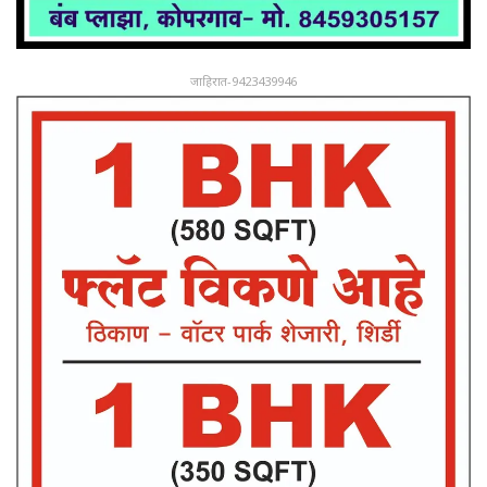
जाहिरात-9423439946