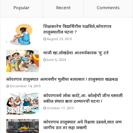
Popular
Recent
Comments
शिक्षकानेच विद्यार्थिनीस पळविले,कोपरगाव
तालुक्यातील घटना ?
August 23, 2019
माजी खा.लोखंडेचा आश्चर्यकारक ‘यु’ टर्न
June 6, 2024
कोपरगाव तालुक्यात अल्पवयीन मुलींवर बलात्कार ! तालुक्यात खळबळ
December 14, 2019
कोपरगावचे लोक करंटे,आ. कोल्हेची जीभ घसरली
वकील संघात प्रचारा दरम्यानची घटना !
October 17, 2019
कोपरगाव तालुक्यात अपे रिक्षास उडवले,सात जण
जागीच ठार तर सहा जखमी