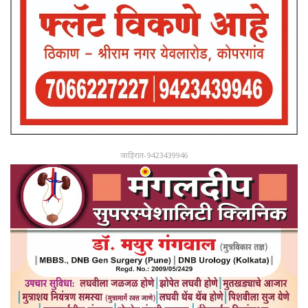
जाहिरात-9423439946