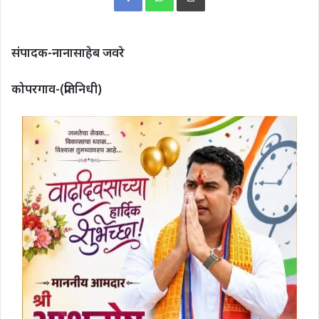
संपादक-नानासाहेब जवरे
कोपरगाव-(प्रतिनिधी)