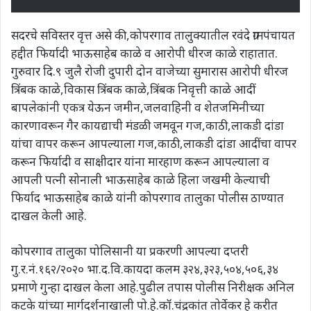
सदरचे सविस्तर वृत्त असे की,कोपरगाव तालुक्यातील रवंदे ग्रामपंचायत
हद्दीत फिर्यादी भाऊसाहेब काळे व आरोपी धीरज काळे राहातात.
गुरुवार दि.९ जुलै रोजी दुपारी दोन वाजेच्या सुमारास आरोपी धीरज
त्रिंबक काळे,विकास त्रिंबक काळे,त्रिंबक निवृत्ती काळे आदीं
बापलेकांनी एकत्र येऊन जमीन,जलवाहिनी व शेतजमिनीच्या
कारणावरून गैर कायद्याची मंडळी जमवून गज,काठी,लाकडी दांडा
यांचा वापर करून आपल्याला गज,काठी,लाकडी दांडा आदींचा वापर
करून फिर्यादी व साक्षीदार यांना मारहाण करून आपल्याला व
आपली पत्नी सोनाली भाऊसाहेब काळे हिला जखमी केल्याची
फिर्याद भाऊसाहेब काळे यांनी कोपरगाव तालुका पोलीस ठाण्यात
दाखल केली आहे.
कोपरगाव तालुका पोलिसानी या प्रकरणी आपल्या दप्तरी
गु.र.नं.१६२/२०२० भा.द.वि.कायदा कलम ३२४,३२३,५०४,५०६,३४
प्रमाणे गुन्हा दाखल केला आहे.पुढील तपास पोलीस निरीक्षक अनिल
कटके यांच्या मार्गदर्शनाखाली पो.हे.कॉ.चंद्रकांत तोर्वेकर हे करीत