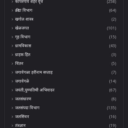
कोपरगाव शहर वृत्त
(258)
क्रीडा विभाग
(64)
खगोल शास्त्र
(2)
खेळजगत
(101)
गृह विभाग
(15)
ग्रामविकास
(43)
ग्राहक हित
(3)
चिंतन
(5)
जगावेगळा हरींनाम सप्ताह
(7)
जगावेगळे
(14)
जयंती,पुण्यतिथी अभिवादन
(67)
जलसंधारण
(6)
जलसंपदा विभाग
(135)
जलसिंचन
(16)
तंत्रज्ञान
(19)