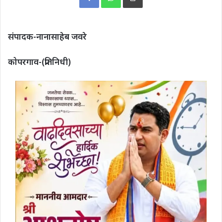
संपादक-नानासाहेब जवरे
कोपरगाव-(प्रतिनिधी)