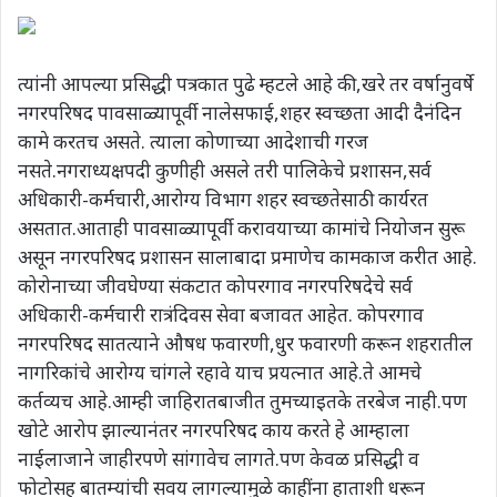
त्यांनी आपल्या प्रसिद्धी पत्रकात पुढे म्हटले आहे की,खरे तर वर्षानुवर्षे
नगरपरिषद पावसाळ्यापूर्वी नालेसफाई,शहर स्वच्छता आदी दैनंदिन
कामे करतच असते. त्याला कोणाच्या आदेशाची गरज
नसते.नगराध्यक्षपदी कुणीही असले तरी पालिकेचे प्रशासन,सर्व
अधिकारी-कर्मचारी,आरोग्य विभाग शहर स्वच्छतेसाठी कार्यरत
असतात.आताही पावसाळ्यापूर्वी करावयाच्या कामांचे नियोजन सुरू
असून नगरपरिषद प्रशासन सालाबादा प्रमाणेच कामकाज करीत आहे.
कोरोनाच्या जीवघेण्या संकटात कोपरगाव नगरपरिषदेचे सर्व
अधिकारी-कर्मचारी रात्रंदिवस सेवा बजावत आहेत. कोपरगाव
नगरपरिषद सातत्याने औषध फवारणी,धुर फवारणी करून शहरातील
नागरिकांचे आरोग्य चांगले रहावे याच प्रयत्नात आहे.ते आमचे
कर्तव्यच आहे.आम्ही जाहिरातबाजीत तुमच्याइतके तरबेज नाही.पण
खोटे आरोप झाल्यानंतर नगरपरिषद काय करते हे आम्हाला
नाईलाजाने जाहीरपणे सांगावेच लागते.पण केवळ प्रसिद्धी व
फोटोसह बातम्यांची सवय लागल्यामुळे काहींना हाताशी धरून