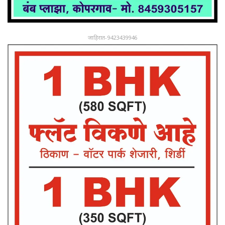
जाहिरात-9423439946