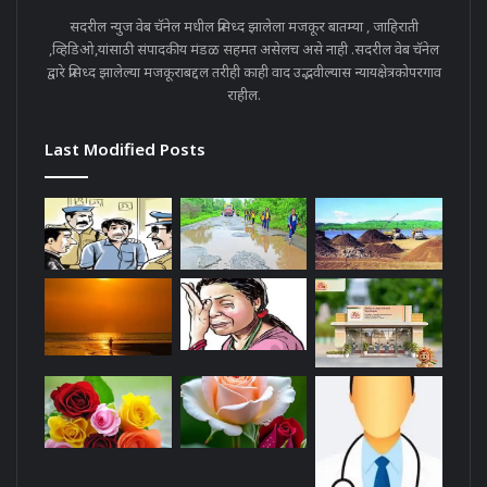
सदरील न्युज वेब चॅनेल मधील प्रसिध्द झालेला मजकूर बातम्या , जाहिराती
,व्हिडिओ,यांसाठी संपादकीय मंडळ सहमत असेलच असे नाही .सदरील वेब चॅनेल
द्वारे प्रसिध्द झालेल्या मजकूराबद्दल तरीही काही वाद उद्भवील्यास न्यायक्षेत्रकोपरगाव
राहील.
Last Modified Posts