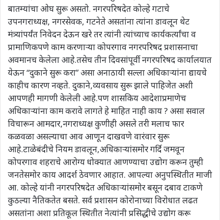
बातम्यांचा ओघ सुरू असतो. नगरपरिषदेत कोल्हे गटाचे
उपनगराध्यक्ष, नगरसेवक, गटनेते असतांना त्यांना डावलून थेट
मंत्र्यांपर्यंत निवेदन देऊन खरे तर त्यांनी त्यांच्याच कार्यकर्त्यांचा व
प्रामाणिकपणे काम करणाऱ्या कोपरगाव नगरपरिषद प्रशासनाचा
अवमानच केलेला आहे.तसेच तीन दिवसांपूर्वी नगरपरिषद कार्यालयात
येऊन “दुकाने सुरू करा” असा अनाठायी सल्ला अधिकाऱ्यांना द्यायचे
काहीच कारण नव्हते. दुकाने,व्यवसाय सुरू झाले पाहिजेत अशी
आपणही मागणी केलेली आहे.पण शासकिय आदेशाप्रमाणेच
अधिकाऱ्यांना काम करावे लागते हे माहित नाही काय ? असा सवाल
विचारून आमदार,नगराध्यक्ष कुणीही असले तरी मलाच फार
कळवळा असल्याचा आव आणून दाखवणे वारंवार सुरू
आहे.टाळेबंदीचे नियम डावलून,अधिकाऱ्यांसमोर गर्दि जमवून
कोपरगाव शहराचे आरोग्य धोक्यात आणण्याचा उद्योग करून तुम्ही
जनतेसमोर काय आदर्श ठेवणार आहात. आपल्या अनुपस्थितीत माजी
आ. कोल्हे यांनी नगरपरिषदेत अधिकाऱ्यांसमोर बसून दबाव टाकणे
कुठल्या नैतिकतेत बसते. सर्व प्रशासन कोरोनाच्या विरोधात लढत
असतांना अशा प्रतिकूल स्थितीत नेत्यांनी प्रसिद्धीचे उद्योग करू