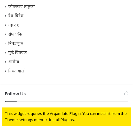
कोपरगाव तालुका
देश-विदेश
महाराष्ट्र
संपादकीय
निवडणूक
गुन्हे विषयक
आरोग्य
निधन वार्ता
Follow Us
This widget requries the Arqam Lite Plugin, You can install it from the
Theme settings menu > Install Plugins.