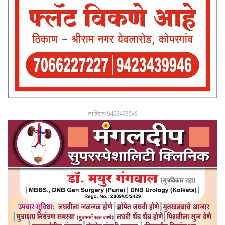
जाहिरात-9423439946