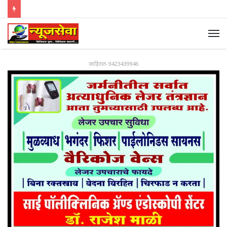
जाहिरात-9423439946