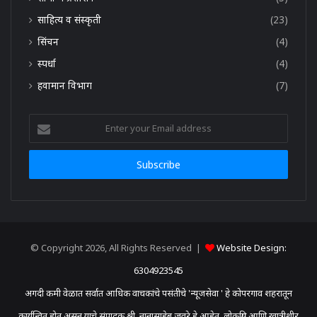
साहित्य व संस्कृती
(23)
सिंचन
(4)
स्पर्धा
(4)
हवामान विभाग
(7)
Enter
your
Email
address
© Copyright 2026, All Rights Reserved |
Website Design:
6304923545
अगदी कमी वेळात सर्वात आधिक वाचकांचे पसंतीचे 'न्यूजसेवा ' हे कोपरगाव शहरातून
कार्यन्वित होत असून याचे संपादक श्री. नानासाहेब जवरे हे आहेत. लोकप्रिय आणि खात्रीशीर