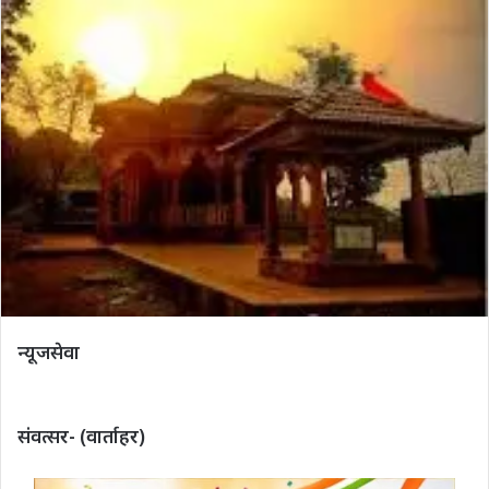
न्यूजसेवा
संवत्सर- (वार्ताहर)