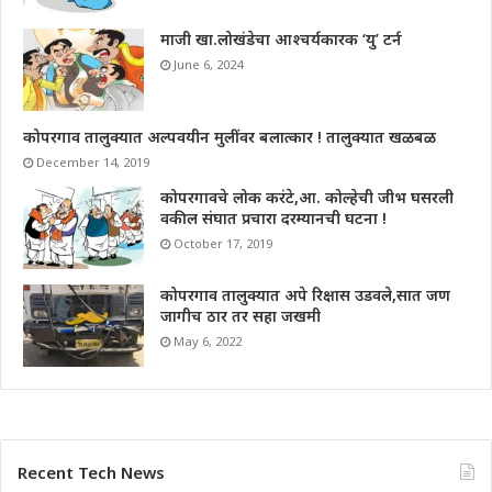
माजी खा.लोखंडेचा आश्चर्यकारक ‘यु’ टर्न
June 6, 2024
कोपरगाव तालुक्यात अल्पवयीन मुलींवर बलात्कार ! तालुक्यात खळबळ
December 14, 2019
कोपरगावचे लोक करंटे,आ. कोल्हेची जीभ घसरली
वकील संघात प्रचारा दरम्यानची घटना !
October 17, 2019
कोपरगाव तालुक्यात अपे रिक्षास उडवले,सात जण
जागीच ठार तर सहा जखमी
May 6, 2022
Recent Tech News