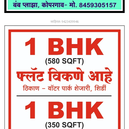
जाहिरात-9423439946