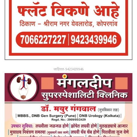
जाहिरात-9423439946