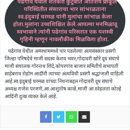
पढेगांव येथील शेतकरी कुटुंबात अतिशय प्रतिकूल
परिस्थितीत संसाराचा भार सांभाळताना
स्व.इंदुबाई चरमळ यांनी मुलांचा सांभाळ केला
होता.मुलांना उच्चशिक्षित केले.आपल्या मनमिळावू
स्वभावाने त्यांनी पढेगांव परिसरात एक यशस्वी
गृहिनी म्हणून नावलौकीक मिळविला होता.
पढेगांव येथील अमरधाममध्ये पार पडलेल्या अंत्यसंस्कार प्रसंगी
जिल्हा परिषदेचे माजी सदस्य केशव भवर,गोदावरी खोरे दूध संघाचे
माजी संचालक गोरनाथ शिंदे,कोपरगांव बाजार समितीचे सभापती
साहेबराव रोहोम आदींनी त्यांच्या अंत्यविधी प्रसंगी श्रद्धांजली वाहिली
आहे.स्व.इंदुबाई चरमळ यांच्या निधनाबद्दल गोदावरी दूध संघाचे
अध्यक्ष राजेश परजणे,आ.आशुतोष काळे,माजी आ.स्नेहलता कोल्हे
आदिंनी दुःख व्यक्त केले आहे.
WhatsApp
Share via Email