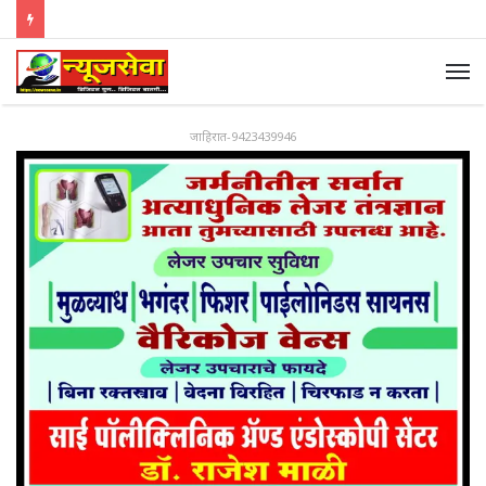
जाहिरात-9423439946