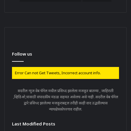
Follow us
Error Can not Get Tweets, Incorrect account info.
सदरील न्युज वेब चॅनेल मधील प्रसिध्द झालेला मजकूर बातम्या , जाहिराती
,व्हिडिओ,यांसाठी संपादकीय मंडळ सहमत असेलच असे नाही .सदरील वेब चॅनेल
द्वारे प्रसिध्द झालेल्या मजकूराबद्दल तरीही काही वाद उद्भवील्यास
न्यायक्षेत्रकोपरगाव राहील.
Last Modified Posts