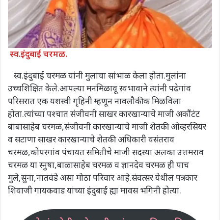
स्व.इंदुबाई चरमळ.
स्व.इंदुबाई चरमळ यांनी मुलांचा सांभाळ केला होता.मुलांना
उच्चशिक्षित केले.आपल्या मनमिळावू स्वभावाने त्यांनी पढेगांव
परिसरात एक यशस्वी गृहिनी म्हणून नावलौकीक मिळविला
होता.त्यांच्या पश्चात संजीवनी साखर कारखान्याचे माजी अकौंटंट
बाबासाहेब चरमळ,संजीवनी कारखान्याचे माजी शेतकी ओव्हरसियर
व सटाणा साखर कारखान्याचे शेतकी अधिकारी वसंतराव
चरमळ,कोपरगांव पंचायत समितीचे माजी सदस्या अलका उत्तमराव
चरमळ या स्नुषा,बाळासाहेब चरमळ व ज्ञानदेव चरमळ ही पाच
मुले,सुना,नातवंडे असा मोठा परिवार आहे.संवत्सर येथील पत्रकार
शिवाजी गायकवाड यांच्या इंदुबाई ह्या मावस भगिनी होत्या.