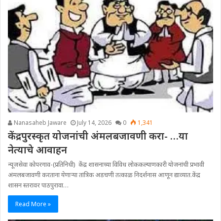
Nanasaheb Jaware
July 14, 2026
0
1,341
केंद्रपुरस्कृत योजनांची अंमलबजावणी करा- …या
नेत्याचे आवाहन
न्यूजसेवा कोपरगाव-(प्रतिनिधी) केंद्र शासनाच्या विविध लोककल्याणकारी योजनांची प्रभावी
अंमलबजावणी करताना येणाऱ्या तांत्रिक अडचणी तत्काळ निदर्शनास आणून द्याव्यात.केंद्र
शासन स्तरावर पाठपुरावा…
Read More »