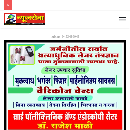
जाहिरात-9423439946