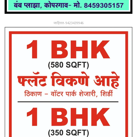
जाहिरात-9423439946