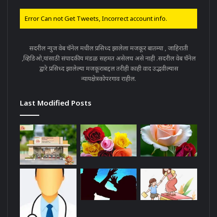
Error Can not Get Tweets, Incorrect account info.
सदरील न्युज वेब चॅनेल मधील प्रसिध्द झालेला मजकूर बातम्या , जाहिराती
,व्हिडिओ,यांसाठी संपादकीय मंडळ सहमत असेलच असे नाही .सदरील वेब चॅनेल
द्वारे प्रसिध्द झालेल्या मजकूराबद्दल तरीही काही वाद उद्भवील्यास
न्यायक्षेत्रकोपरगाव राहील.
Last Modified Posts