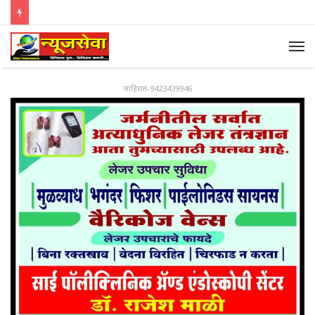
जाहिरात-9423439946