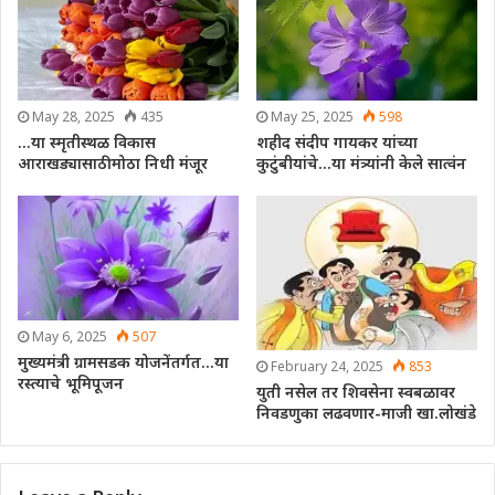
May 28, 2025
435
May 25, 2025
598
…या स्मृतीस्थळ विकास
शहीद संदीप गायकर यांच्या
आराखड्यासाठी मोठा निधी मंजूर
कुटुंबीयांचे…या मंत्र्यांनी केले सात्वंन
May 6, 2025
507
मुख्यमंत्री ग्रामसडक योजनेंतर्गत…या
February 24, 2025
853
रस्त्याचे भूमिपूजन
युती नसेल तर शिवसेना स्वबळावर
निवडणुका लढवणार-माजी खा.लोखंडे