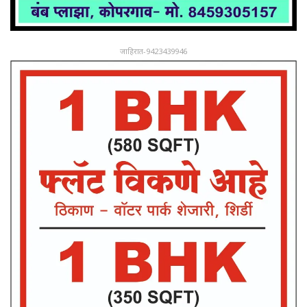
जाहिरात-9423439946