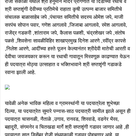
रोजी सकाळी येथील श्री हनुमान मंदिर प्रांगणात या दिंडीच्या रथाचे व
श्री सप्तशृंगी देवीच्या प्रतिमेचे राहाता कृषी उत्पन्न बाजार समितीचे
संचालक बाळासाहेब जपे ,पंचायत समितीचे सदस्य ओमेश जपे, माजी
सरपंच सोपान पवार, गणेश आगलावे ,जिजाबा आगलावे, रमेश आगलावे,
राजेंद्र गडकरी ,शांताराम जपे, कैलास पळशी, चंद्रशेखर जपे ,संतोष
पळसे ,शिवसेना सावळीविहिर शाखाप्रमुख दिनेश आरणे ,रवींद्र कापसे
,निलेश आरणे, आदींच्या हस्ते पूजन केल्यानंतर श्रीदेवी मातेची आरती व
देवीचा जयजयकार करून या रथाची गावातून मिरवणूक काढण्यात येऊन
ही पदयात्रा मोठ्या उत्साहात व भक्तिभावाने श्री सप्तशृंगी गडाकडे
रवाना झाली आहे.
यावेळी अनेक भाविक महिला व ग्रामस्थांनी या पदयात्रेला शुभेच्छा
दिल्या, या पदयात्रेत सुमारे पन्नास-साठ पदयात्री सामील झाले असून ही
पदयात्रा चासनळी, नैताळे ,उगाव, रानवड, शिरवाडे, वडनेर भैरव,
बहादुरी, संगमनेर व चितखडा मार्गे श्री सप्तशृंगी गडावर जाणार आहे ,ही
पदयात्रा सात डिसेंबर रोजी संध्याकाळी गडावर पोहचणार आहे ,या