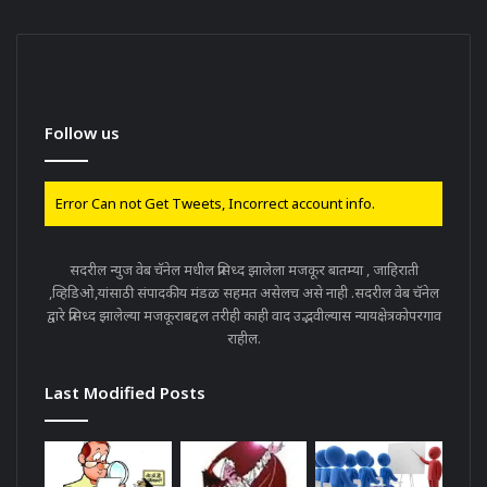
Follow us
Error Can not Get Tweets, Incorrect account info.
सदरील न्युज वेब चॅनेल मधील प्रसिध्द झालेला मजकूर बातम्या , जाहिराती
,व्हिडिओ,यांसाठी संपादकीय मंडळ सहमत असेलच असे नाही .सदरील वेब चॅनेल
द्वारे प्रसिध्द झालेल्या मजकूराबद्दल तरीही काही वाद उद्भवील्यास न्यायक्षेत्रकोपरगाव
राहील.
Last Modified Posts