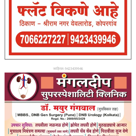
जाहिरात-9423439946