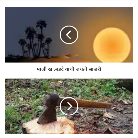
माजी खा.बडदे यांची जयंती साजरी