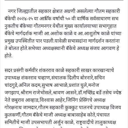
नगर जिल्ह्यातील सहकार क्षेत्रात अग्रणी असलेल्या गौतम सहकारी
बँकेची २०२४-२५ या आर्थिक वर्षाची ५० वी वार्षिक सर्वसाधारण सभ
नुकतीच बँकेच्या गौतमनगर येथील मुख्य कार्यालयाच्या सभागृहात
बँकेचे मार्गदर्शक माजी आ.अशोक काळे व आ.आशुतोष काळे यांच्या
प्रमुख उपस्थितीत पार पडली.यावेळी सभासदांना मार्गदर्शन करतांना
ते बोलत होते.सभेच्या अध्यक्षस्थानी बँकेचे अध्यक्ष संजय आगवण हे
होते.
सदर प्रसंगी कर्मवीर शंकरराव काळे सहकारी साखर कारखान्याचे
उपाध्यक्ष शंकरराव चव्हाण,संचालक दिलीप बोरनारे,सचिन
चांदगुडे,अनिल कदम,सुभाष आभाळे,प्रशांत घुले,मनोज
जगझाप,श्रीराम राजेभोसले,श्रावण आसने,डॉ.मच्छिंद्र बर्डे तसेच ज्येष्ठ
नेते छबुराव आव्हाड,विश्वास आहेर,जिनिंग प्रेसिंगचे अध्यक्ष
गोरक्षनाथ जामदार,गौतम सहकारी कुक्कुट पालनचे उपाध्यक्ष विजय
कुलकर्णी,गौतम बँकेचे माजी अध्यक्ष बाबासाहेब कोते,पंचायत
समितीचे माजी उपसभापती अर्जुन काळे, राष्ट्रवादीचे तालुकाध्यक्ष