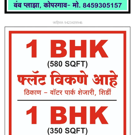
जाहिरात-9423439946