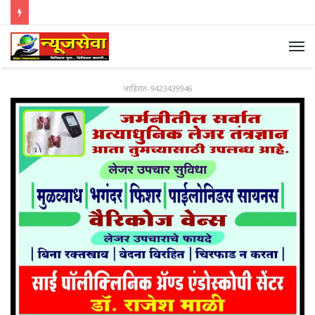
जाहिरात-9423439946