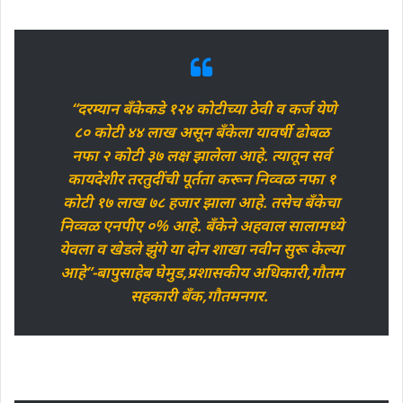
“दरम्यान बँकेकडे १२४ कोटीच्या ठेवी व कर्ज येणे
८० कोटी ४४ लाख असून बँकेला यावर्षी ढोबळ
नफा २ कोटी ३७ लक्ष झालेला आहे. त्यातून सर्व
कायदेशीर तरतुदींची पूर्तता करून निव्वळ नफा १
कोटी १७ लाख ७८ हजार झाला आहे. तसेच बँकेचा
निव्वळ एनपीए ०% आहे. बँकेने अहवाल सालामध्ये
येवला व खेडले झुंगे या दोन शाखा नवीन सुरू केल्या
आहे”-बापुसाहेब घेमुड,प्रशासकीय अधिकारी,गौतम
सहकारी बँक,गौतमनगर.