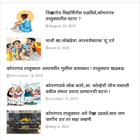
शिक्षकानेच विद्यार्थिनीस पळविले,कोपरगाव
तालुक्यातील घटना ?
August 23, 2019
माजी खा.लोखंडेचा आश्चर्यकारक ‘यु’ टर्न
June 6, 2024
कोपरगाव तालुक्यात अल्पवयीन मुलींवर बलात्कार ! तालुक्यात खळबळ
December 14, 2019
कोपरगावचे लोक करंटे,आ. कोल्हेची जीभ घसरली
वकील संघात प्रचारा दरम्यानची घटना !
October 17, 2019
कोपरगाव तालुक्यात अपे रिक्षास उडवले,सात जण
जागीच ठार तर सहा जखमी
May 6, 2022