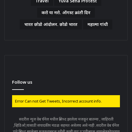
Travel
Yuva Sena Protest
करो या मरो. ऑगस्ट क्रांती दिन
भारत छोडो आंदोलन. छोडो भारत
महात्मा गांधी
Follow us
Error Can not Get Tweets, Incorrect account info.
सदरील न्युज वेब चॅनेल मधील प्रसिध्द झालेला मजकूर बातम्या , जाहिराती
,व्हिडिओ,यांसाठी संपादकीय मंडळ सहमत असेलच असे नाही .सदरील वेब चॅनेल
द्वारे प्रसिध्द झालेल्या मजकूराबद्दल तरीही काही वाद उद्भवील्यास न्यायक्षेत्रकोपरगाव