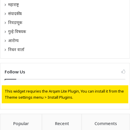
महाराष्ट्र
संपादकीय
निवडणूक
गुन्हे विषयक
आरोग्य
निधन वार्ता
Follow Us
This widget requries the Arqam Lite Plugin, You can install it from the
Theme settings menu > Install Plugins.
Popular
Recent
Comments