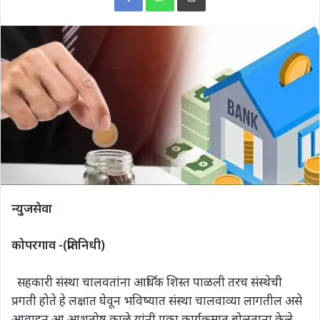
न्युजसेवा
कोपरगाव -(प्रतिनिधी)
सहकारी संस्था चालवतांना आर्थिक शिस्त पाळली तरच संस्थेची
प्रगती होते हे लक्षात घेवून भविष्यात संस्था चालवाव्या लागतील असे
आवाहन आ.आशुतोष काळे यांनी एका कार्यक्रमात बोलताना केले