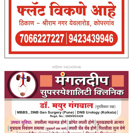
जाहिरात-9423439946