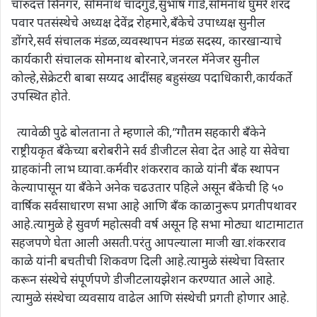
चारुदत्त सिनगर, सोमनाथ चांदगुडे,सुभाष गाडे,सोमनाथ घुमरे शरद
पवार पतसंस्थेचे अध्यक्ष देवेंद्र रोहमारे,बँकेचे उपाध्यक्ष सुनील
डोंगरे,सर्व संचालक मंडळ,व्यवस्थापन मंडळ सदस्य, कारखान्याचे
कार्यकारी संचालक सोमनाथ बोरनारे,जनरल मॅनेजर सुनील
कोल्हे,सेक्रेटरी बाबा सय्यद आदींसह बहुसंख्य पदाधिकारी,कार्यकर्ते
उपस्थित होते.
त्यावेळी पुढे बोलताना ते म्हणाले की,”गौतम सहकारी बँकेने
राष्ट्रीयकृत बँकेच्या बरोबरीने सर्व डीजीटल सेवा देत आहे या सेवेचा
ग्राहकांनी लाभ घ्यावा.कर्मवीर शंकरराव काळे यांनी बँक स्थापन
केल्यापासून या बँकेने अनेक चढउतार पहिले असून बँकेची हि ५०
वार्षिक सर्वसाधारण सभा आहे आणि बँक काळानुरूप प्रगतीपथावर
आहे.त्यामुळे हे सुवर्ण महोत्सवी वर्ष असून हि सभा मोठ्या थाटामाटात
सहजपणे घेता आली असती.परंतु आपल्याला माजी खा.शंकरराव
काळे यांनी बचतीची शिकवण दिली आहे.त्यामुळे संस्थेचा विस्तार
करून संस्थेचे संपूर्णपणे डीजीटलायझेशन करण्यात आले आहे.
त्यामुळे संस्थेचा व्यवसाय वाढेल आणि संस्थेची प्रगती होणार आहे.