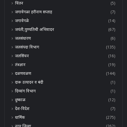
चिंतन
(5)
जगावेगळा हरींनाम सप्ताह
(7)
जगावेगळे
(14)
जयंती,पुण्यतिथी अभिवादन
(67)
जलसंधारण
(6)
जलसंपदा विभाग
(135)
जलसिंचन
(16)
तंत्रज्ञान
(19)
दळणवळण
(144)
दारू उत्पादन व बंदी
(1)
दिव्यांग विभाग
(1)
दुष्काळ
(12)
देश-विदेश
(7)
धार्मिक
(275)
नगर जिल्हा
(262)