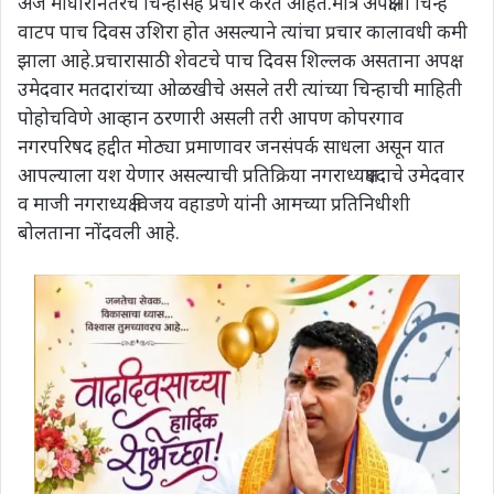
अर्ज माघारीनंतरच चिन्हासह प्रचार करत आहेत.मात्र अपक्षांना चिन्ह
वाटप पाच दिवस उशिरा होत असल्याने त्यांचा प्रचार कालावधी कमी
झाला आहे.प्रचारासाठी शेवटचे पाच दिवस शिल्लक असताना अपक्ष
उमेदवार मतदारांच्या ओळखीचे असले तरी त्यांच्या चिन्हाची माहिती
पोहोचविणे आव्हान ठरणारी असली तरी आपण कोपरगाव
नगरपरिषद हद्दीत मोठ्या प्रमाणावर जनसंपर्क साधला असून यात
आपल्याला यश येणार असल्याची प्रतिक्रिया नगराध्यक्षपदाचे उमेदवार
व माजी नगराध्यक्ष विजय वहाडणे यांनी आमच्या प्रतिनिधीशी
बोलताना नोंदवली आहे.