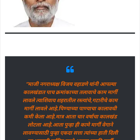
“माजी नगराध्यक्ष विजय वहाडणे यांनी आपल्या
कालखंडात पाच क्रमांकाच्या तलावाचे काम मार्गी
लावले त्याशिवाय शहरातील रस्त्यांचे,गटारीचे काम
मार्गी लावले आहे.पिण्याच्या पाण्याचा कालावधी
कमी केला आहे.मात्र आता चार वर्षाचा कालखंड
लोटला आहे.आता पुन्हा ही कामे मार्गी वेगाने
लावण्यासाठी पुन्हा एकदा सत्ता त्यांच्या हाती दिली