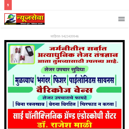
जाहिरात-9423439946