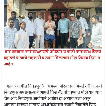
प्रचार करताना नगराध्यक्षपदाचे उमेदवार व माजी नगराध्यक्ष विजय
वहाडणे व त्यांचे सहकारी व त्यांना मिळणारा मोठा प्रतिसाद दिस
त
आहेत.
मतदार मागील निवडणुकीत आपल्या परिचयाचा असले तरी आपली
निवडणूक अपक्ष असल्याने आपले चिन्ह बॅट पोचवण्यात मोठी यातायात
होत आहे.निवडणूक आयोगाने अपक्षांवर हा अन्याय केला असून
आमच्या सारख्या सामान्य अपक्ष उमेदवारास नव्याने मिळालेले चिन्ह