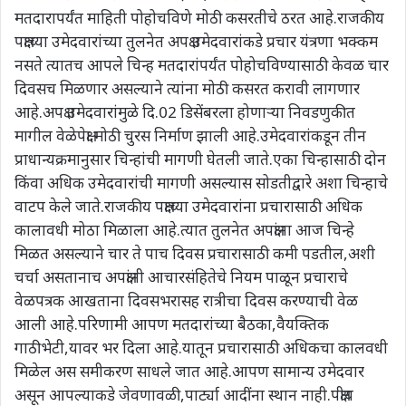
मतदारापर्यंत माहिती पोहोचविणे मोठी कसरतीचे ठरत आहे.राजकीय
पक्षाच्या उमेदवारांच्या तुलनेत अपक्ष उमेदवारांकडे प्रचार यंत्रणा भक्कम
नसते त्यातच आपले चिन्ह मतदारांपर्यंत पोहोचविण्यासाठी केवळ चार
दिवसच मिळणार असल्याने त्यांना मोठी कसरत करावी लागणार
आहे.अपक्ष उमेदवारांमुळे दि.02 डिसेंबरला होणाऱ्या निवडणुकीत
मागील वेळेपेक्षा मोठी चुरस निर्माण झाली आहे.उमेदवारांकडून तीन
प्राधान्यक्रमानुसार चिन्हांची मागणी घेतली जाते.एका चिन्हासाठी दोन
किंवा अधिक उमेदवारांची मागणी असल्यास सोडतीद्वारे अशा चिन्हाचे
वाटप केले जाते.राजकीय पक्षाच्या उमेदवारांना प्रचारासाठी अधिक
कालावधी मोठा मिळाला आहे.त्यात तुलनेत अपक्षांना आज चिन्हे
मिळत असल्याने चार ते पाच दिवस प्रचारासाठी कमी पडतील,अशी
चर्चा असतानाच अपक्षांनी आचारसंहितेचे नियम पाळून प्रचाराचे
वेळपत्रक आखताना दिवसभरासह रात्रीचा दिवस करण्याची वेळ
आली आहे.परिणामी आपण मतदारांच्या बैठका,वैयक्तिक
गाठीभेटी,यावर भर दिला आहे.यातून प्रचारासाठी अधिकचा कालवधी
मिळेल अस समीकरण साधले जात आहे.आपण सामान्य उमेदवार
असून आपल्याकडे जेवणावळी,पार्ट्या आदींना स्थान नाही.पक्षीय