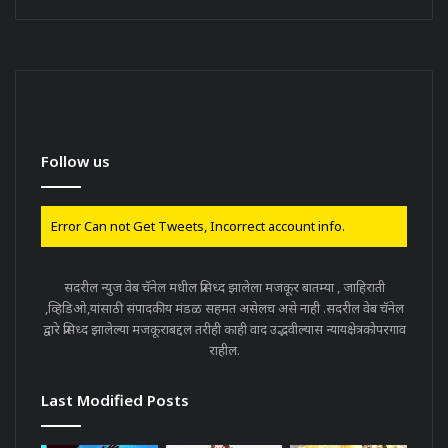
Follow us
Error Can not Get Tweets, Incorrect account info.
सदरील न्युज वेब चॅनेल मधील प्रसिध्द झालेला मजकूर बातम्या , जाहिराती
,व्हिडिओ,यांसाठी संपादकीय मंडळ सहमत असेलच असे नाही .सदरील वेब चॅनेल
द्वारे प्रसिध्द झालेल्या मजकूराबद्दल तरीही काही वाद उद्भवील्यास न्यायक्षेत्रकोपरगाव
राहील.
Last Modified Posts