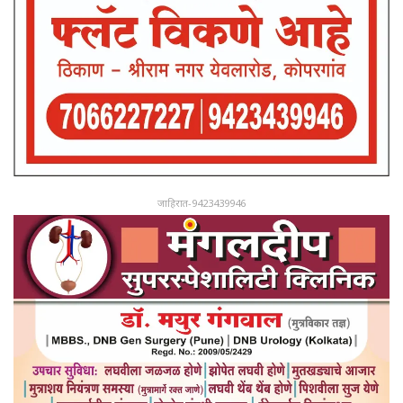
जाहिरात-9423439946