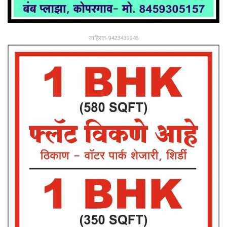
जाहिरात-9423439946