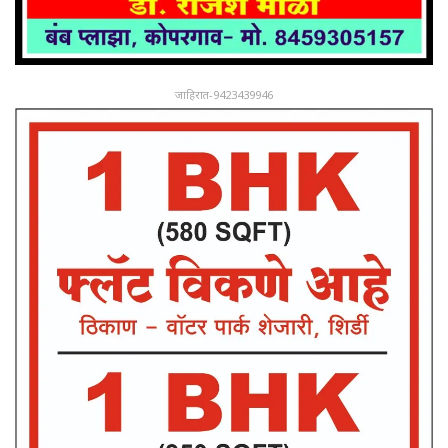
जाहिरात-9423439946