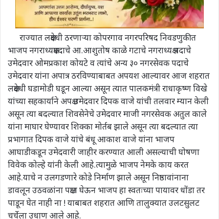
राज्यात लक्षवेधी ठरणाऱ्या कोपरगाव नगरपरिषद निवडणुकीत
भाजप नगराध्यक्षपदाचे आ.आशुतोष काळे गटाचे नगराध्यक्ष पदाचे
उमेदवार ओमप्रकाश कोयटे व त्यांचे अन्य ३० नगरसेवक पदाचे
उमेदवार यांना अपात्र ठरविण्याबाबत अपयश आल्यावर आज शहरात
लक्षवेधी घडामोडी घडून आल्या असून त्यात पालकमंत्री राधाकृष्ण विखे
यांच्या सहकार्याने अपक्ष उमेदवार दिपक वाजे यांची तलवार म्यान केली
असून त्या बदल्यात शिवसेनेचे उमेदवार माजी नगरसेवक अतुल काले
यांना माघार घेण्यावर शिक्का मोर्तब झाले असून त्या बदल्यात त्या
प्रभागात दिपक वाजे यांचे बंधू आकाश वाजे यांना भाजप
आघाडीकडून उमेदवारी जाहीर करण्यात आली असल्याची घोषणा
विवेक कोल्हे यांनी केली आहे.त्यामुळे भाजप नेमके काय करत
आहे.याचे न उलगडणारे कोडे निर्माण झाले असून निष्ठावांनाना
डावलून उठवळांना पक्षात घेऊन भाजप हा स्वतःच्या पायावर धोंडा तर
पाडून घेत नाही ना ! याबाबत शहरात आणि तालुक्यात उलटसुलट
चर्चेला उधाण आले आहे.