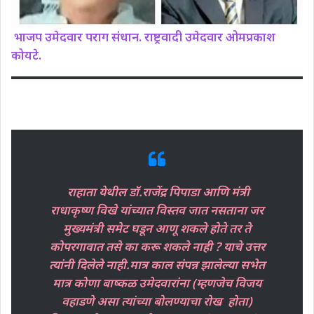
भाजप उमेदवार पराग संधान. राष्ट्रवादी उमेदवार ओमप्रकाश
कोयटे.
राहाता येथील डॉ.राजेंद्र पिपाडा आणि मंत्री
राधाकृष्ण विखे यांच्यात विस्तव जात नसताना जर
मुख्यमंत्री समेट घडून आणू शकले होते तर ते
कोपरगावात तसे का करू शकले नाही ? याचे उत्तर
त्यांनी दिलेले नाही.मात्र काल संपन्न झालेल्या सभेत
मात्र कोणा बाष्कळ उमेदवारांना (म्हणजेच विजय
वहाडणे असा त्यांच्या बोलण्याचा रोख होता)