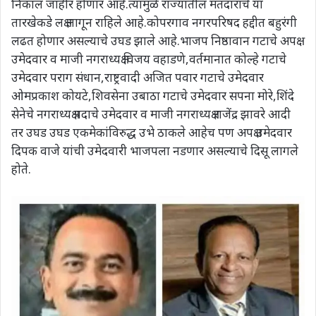
निकाल जाहीर होणार आहे.त्यामुळे राज्यातील मतदारांचे या
तारखेकडे लक्ष लागून राहिले आहे.कोपरगाव नगरपरिषद हद्दीत बहुरंगी
लढत होणार असल्याचे उघड झाले आहे.भाजप निष्ठावान गटाचे अपक्ष
उमेदवार व माजी नगराध्यक्ष विजय वहाडणे,वर्तमानात कोल्हे गटाचे
उमेदवार पराग संधान,राष्ट्रवादी अजित पवार गटाचे उमेदवार
ओमप्रकाश कोयटे,शिवसेना उबाठा गटाचे उमेदवार सपना मोरे,शिंदे
सेनेचे नगराध्यक्ष पदाचे उमेदवार व माजी नगराध्यक्ष राजेंद्र झावरे आदी
तर उघड उघड एकमेकांविरुद्ध उभे ठाकले आहेच पण अपक्ष उमेदवार
दिपक वाजे यांची उमेदवारी भाजपला नडणार असल्याचे दिसू लागले
होते.