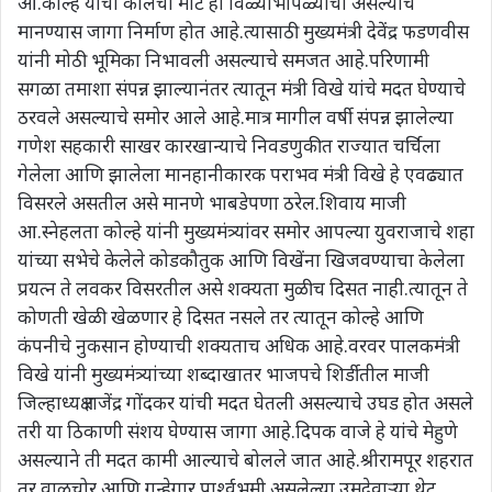
आ.कोल्हे यांची कालची मोट ही विळ्याभोपळ्याची असल्याचे
मानण्यास जागा निर्माण होत आहे.त्यासाठी मुख्यमंत्री देवेंद्र फडणवीस
यांनी मोठी भूमिका निभावली असल्याचे समजत आहे.परिणामी
सगळा तमाशा संपन्न झाल्यानंतर त्यातून मंत्री विखे यांचे मदत घेण्याचे
ठरवले असल्याचे समोर आले आहे.मात्र मागील वर्षी संपन्न झालेल्या
गणेश सहकारी साखर कारखान्याचे निवडणुकीत राज्यात चर्चिला
गेलेला आणि झालेला मानहानीकारक पराभव मंत्री विखे हे एवढ्यात
विसरले असतील असे मानणे भाबडेपणा ठरेल.शिवाय माजी
आ.स्नेहलता कोल्हे यांनी मुख्यमंत्र्यांवर समोर आपल्या युवराजाचे शहा
यांच्या सभेचे केलेले कोडकौतुक आणि विखेंना खिजवण्याचा केलेला
प्रयत्न ते लवकर विसरतील असे शक्यता मुळीच दिसत नाही.त्यातून ते
कोणती खेळी खेळणार हे दिसत नसले तर त्यातून कोल्हे आणि
कंपनीचे नुकसान होण्याची शक्यताच अधिक आहे.वरवर पालकमंत्री
विखे यांनी मुख्यमंत्र्यांच्या शब्दाखातर भाजपचे शिर्डीतील माजी
जिल्हाध्यक्ष राजेंद्र गोंदकर यांची मदत घेतली असल्याचे उघड होत असले
तरी या ठिकाणी संशय घेण्यास जागा आहे.दिपक वाजे हे यांचे मेहुणे
असल्याने ती मदत कामी आल्याचे बोलले जात आहे.श्रीरामपूर शहरात
तर वाळूचोर आणि गुन्हेगार पार्श्वभूमी असलेल्या उमदेवाऱ्या थेट