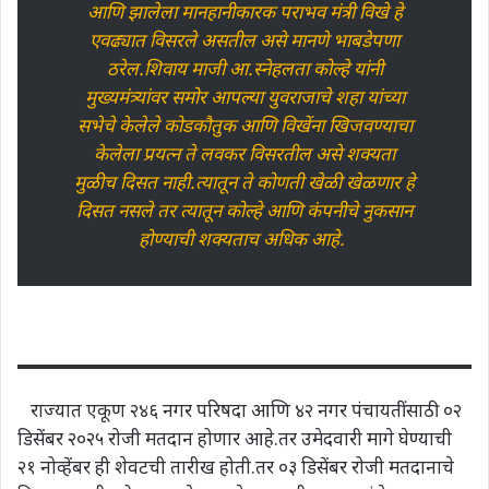
आणि झालेला मानहानीकारक पराभव मंत्री विखे हे
एवढ्यात विसरले असतील असे मानणे भाबडेपणा
ठरेल.शिवाय माजी आ.स्नेहलता कोल्हे यांनी
मुख्यमंत्र्यांवर समोर आपल्या युवराजाचे शहा यांच्या
सभेचे केलेले कोडकौतुक आणि विखेंना खिजवण्याचा
केलेला प्रयत्न ते लवकर विसरतील असे शक्यता
मुळीच दिसत नाही.त्यातून ते कोणती खेळी खेळणार हे
दिसत नसले तर त्यातून कोल्हे आणि कंपनीचे नुकसान
होण्याची शक्यताच अधिक आहे.
राज्यात एकूण २४६ नगर परिषदा आणि ४२ नगर पंचायतींसाठी ०२
डिसेंबर २०२५ रोजी मतदान होणार आहे.तर उमेदवारी मागे घेण्याची
२१ नोव्हेंबर ही शेवटची तारीख होती.तर ०३ डिसेंबर रोजी मतदानाचे