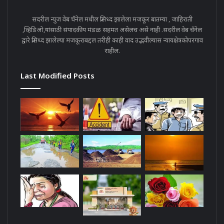
सदरील न्युज वेब चॅनेल मधील प्रसिध्द झालेला मजकूर बातम्या , जाहिराती
,व्हिडिओ,यांसाठी संपादकीय मंडळ सहमत असेलच असे नाही .सदरील वेब चॅनेल
द्वारे प्रसिध्द झालेल्या मजकूराबद्दल तरीही काही वाद उद्भवील्यास न्यायक्षेत्रकोपरगाव
राहील.
Last Modified Posts