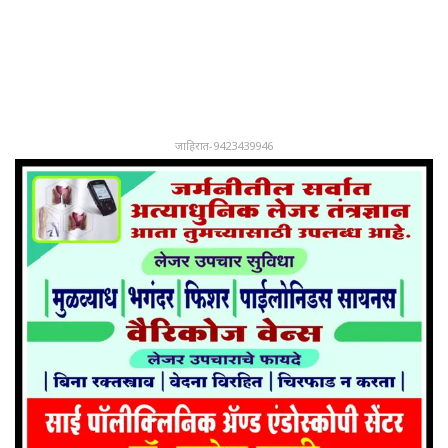
जाहिरात-9423439946