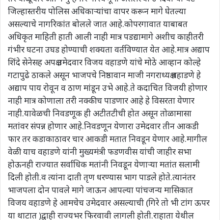
जिल्हास्तरीय पोलिस अधिकाऱ्यांचा वापर करून मागे घेतल्या
असल्याचे नागरिकांत बोलले जात आहे.कोपरगावात याबाबत
अधिकृत माहिती हाती आली नाही मात्र पडद्यामागे अशीच काहीतरी
गंभीर घटना उघड होण्याची शक्यता वर्तविण्यात येत आहे.मात्र अद्याप
शिंदे सेनेसह अपक्ष उमेदवार विजय वहाडणे यांचे मोठे आव्हान कोल्हे
गटापुढे ठाकले असून भाजपचे निष्ठावान माजी नगराध्यक्ष वहाडणे हे
अद्याप पाय रोवून व ठाण मांडून उभे आहे.ते कदाचित विजयी होणार
नाही मात्र कोणाला तरी नक्कीच पाडणार आहे हे विसरता येणार
नाही.यावेळची निवडणूक ही अटीतटीची होत असून तोळामासा
मतांवर संपन्न होणार आहे.निवडणून येणारा उमेदवार तीन आकडी
फार तर कडाकाठावर चार आकडी मतात निवडून येणार आहे.मागील
वेळी याच वहाडणे यांनी मुख्यमंत्री फडणवीस यांची जाहीर सभा
होऊनही राज्यात सर्वाधिक मतांनी निवडून येणाऱ्या मतांत सलामी
दिली होती.व त्यांना दाती तृण धरण्यास भाग पाडले होते.त्यानंतर
भाजपला दोन पावले मागे जाऊन आपल्या पांचजन्य मासिकात
विजय वहाडणे हे आमचेच उमेदवार असल्याची (गिरे तो भी टांग ऊपर
या थाटात )द्वाही राज्यभर फिरवावी लागली होती.राहाता येथील