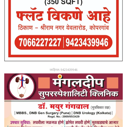
जाहिरात-9423439946