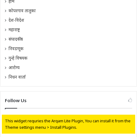
होम
कोपरगाव तालुका
देश-विदेश
महाराष्ट्र
संपादकीय
निवडणूक
गुन्हे विषयक
आरोग्य
निधन वार्ता
Follow Us
This widget requries the Arqam Lite Plugin, You can install it from the
Theme settings menu > Install Plugins.