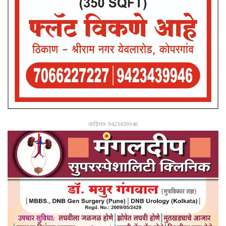
जाहिरात-9423439946