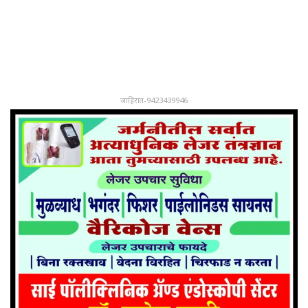
जाहिरात-9423439946