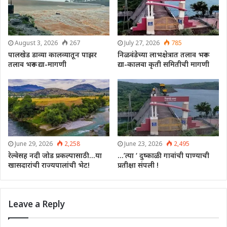
August 3, 2026
267
July 27, 2026
785
पालखेड डाव्या कालव्यातून पाझर
निळवंडेच्या लाभक्षेत्रात तलाव भरून
तलाव भरून द्या-मागणी
द्या-कालवा कृती समितीची मागणी
June 29, 2026
2,258
June 23, 2026
2,495
रेल्वेसह नदी जोड प्रकल्पासाठी…या
…’त्या ‘ दुष्काळी गावांची पाण्याची
खासदारांची राज्यपालांची भेट!
प्रतीक्षा संपली !
Leave a Reply