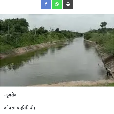
न्यूजसेवा
कोपरगाव-(प्रतिनिधी)