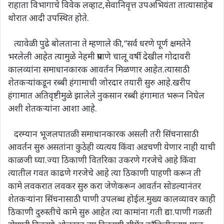
राहाता विभागाचे विवेक लव्हाट,सेवानिवृत्त उपअभियंता तात्यासाहेब
थोरात आदी उपस्थित होते.
त्यावेळी पुढे बोलताना ते म्हणाले की,”सर्व धरणे पूर्ण क्षमतेने
भरलेली आहेत त्यामुळे नेहमी प्रमाणे चालू वर्षी देखील गोदावरी
कालव्यांना समाधानकारक आवर्तन मिळणार आहेत.त्यासाठी
शेतकऱ्यांकडून रब्बी हंगामाची जोरदार तयारी सुरु आहे.खरीप
हंगामात अतिवृष्टीमुळे झालेले नुकसान रब्बी हंगामात भरून निघेल
अशी शेतकऱ्यांना आशा आहे.
दरम्यान भूजलपातळी समाधानकारक असली तरी सिंचनासाठी
आवर्तन सुरु असतांना कुठेही व्यत्यय किंवा अडचणी येणार नाही याची
काळजी घ्या.ज्या ठिकाणी वितरिका उकरणे गरजेचे आहे किंवा
त्यातील गवत काढणे गरजेचे आहे त्या ठिकाणी पाहणी करून ती
कामे लवकरात लवकर सुरु करा जेणेकरून आवर्तन सोडल्यानंतर
शेतकऱ्यांना सिंचनासाठी पाणी उपलब्ध होईल.मुख्य कालव्यावर काही
ठिकाणी दुरुस्तीचे कामे सुरु आहेत त्या कामांना गती द्या.पाणी गळती