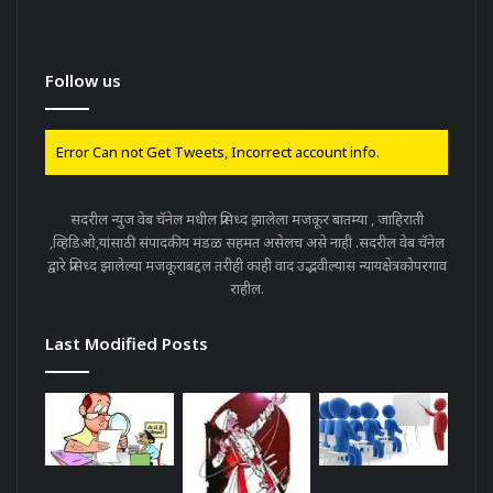
Follow us
Error Can not Get Tweets, Incorrect account info.
सदरील न्युज वेब चॅनेल मधील प्रसिध्द झालेला मजकूर बातम्या , जाहिराती
,व्हिडिओ,यांसाठी संपादकीय मंडळ सहमत असेलच असे नाही .सदरील वेब चॅनेल
द्वारे प्रसिध्द झालेल्या मजकूराबद्दल तरीही काही वाद उद्भवील्यास न्यायक्षेत्रकोपरगाव
राहील.
Last Modified Posts