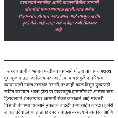
बरसल्याने नागरिक आणि बाजारपेठेतील व्यापारी
बांधवांची एकच धावपळ झाली.त्यात अनेक
शेतकऱ्यांचे होत्याचे नव्हते झाले आहे.त्यामुळे खरीप
पुरते गेले आहे.आता सर्व अपेक्षा रब्बी पिकांवर
आहे.
शहर व ग्रामीण भागात परतीच्या पावसाने मोठया प्रमाणावर अक्षरशः
धुमाकूळ घातला आहे.अचानक आलेल्या पावसामुळे नागरिक व
व्यापाऱ्यांची एकच तारांबळ उडाली,तर काही काळ विद्युत पुरवठाही
खंडित करण्यात आला होता.या पावसामुळे हातातोंडाशी आलेला घास
हिरावल्याने शेतकऱ्यांवर अस्मानी संकट कोसळले आहे.मध्यंतरी
विश्रांती घेणाऱ्या पावसाने नुकतीच वादळी वाऱ्यासहित जोरदार हजेरी
लावली.दिवाळीच्या तोंडावर दमदार पाऊस बरसल्याने नागरिक आणि