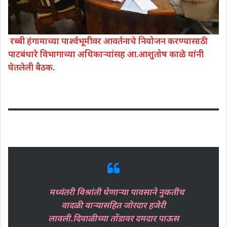
रब्बी हंगामाच्या पार्श्वभूमीवर आवर्तनाचे नियोजन करण्यासाठी
पाटबंधारे विभागाच्या अधिकाऱ्यांसह आ.आशुतोष काळे यांनी
घेतलेली बैठक.
मध्यंतरी विश्रांती घेणाऱ्या पावसाने नुकतीच
वादळी वाऱ्यासहित जोरदार हजेरी
लावली.दिवाळीच्या तोंडावर दमदार पाऊस