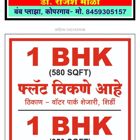
जाहिरात-9423439946