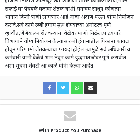
होणारी ठिकाणे ओळखून त्या ठिकाणी सीमेंट काँक्रिटीकरण,गाळ
सफाई वा पॅचवर्क करावा.शेतकऱ्यांशी समन्वय साधून,कोणत्या
भागात किती पाणी लागणार आहे,याचा अंदाज घेऊन योग्य नियोजन
करावे.सर्व कामे रब्बी हंगाम सुरू होण्याच्या अगोदरच पूर्ण
व्हावीत,जेणेकरून शेतकऱ्यांना वेळेवर पाणी मिळेल.पाटबंधारे
विभागाने योग्य नियोजन केल्यास रब्बी हंगामातील पिकांना फायदा
होवून परिणामी शेतकऱ्यांचा फायदा होईल त्यामुळे सर्व अधिकारी व
कर्मचारी यांनी वेळेचं भान ठेवून कामे युद्धपातळीवर पूर्ण करावीत
अशा सूचना शेवटी आ.काळे यांनी केल्या आहेत.
WhatsApp
Share via Email
With Product You Purchase