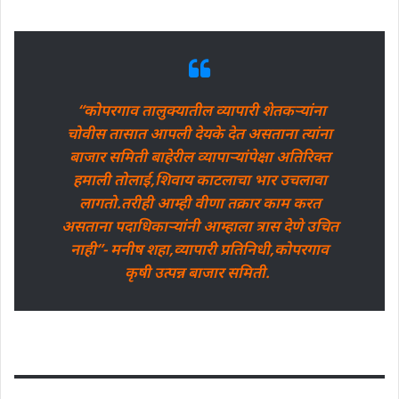
“कोपरगाव तालुक्यातील व्यापारी शेतकऱ्यांना
चोवीस तासात आपली देयके देत असताना त्यांना
बाजार समिती बाहेरील व्यापाऱ्यांपेक्षा अतिरिक्त
हमाली तोलाई,शिवाय काटलाचा भार उचलावा
लागतो.तरीही आम्ही वीणा तक्रार काम करत
असताना पदाधिकाऱ्यांनी आम्हाला त्रास देणे उचित
नाही”- मनीष शहा,व्यापारी प्रतिनिधी,कोपरगाव
कृषी उत्पन्न बाजार समिती.