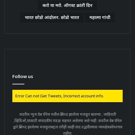
करो या मरो. ऑगस्ट क्रांती दिन
भारत छोडो आंदोलन. छोडो भारत
महात्मा गांधी
Follow us
Error Can not Get Tweets, Incorrect account info.
सदरील न्युज वेब चॅनेल मधील प्रसिध्द झालेला मजकूर बातम्या , जाहिराती
,व्हिडिओ,यांसाठी संपादकीय मंडळ सहमत असेलच असे नाही .सदरील वेब चॅनेल
द्वारे प्रसिध्द झालेल्या मजकूराबद्दल तरीही काही वाद उद्भवील्यास न्यायक्षेत्रकोपरगाव
राहील.