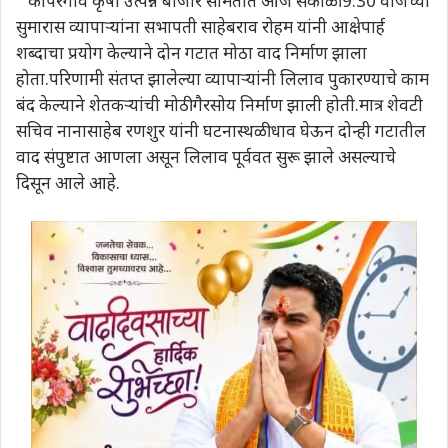
कोपरगाव कृषी उत्पन्न बाजार समितीत आज सकाळी 9.30 वाजेच्या
सुमारास व्यापाऱ्यांना सभापती साहेबराव रोहम यांनी आक्षेपार्ह
शब्दाचा प्रयोग केल्याने दोन गटात मोठा वाद निर्माण झाला
होता.परिणामी संतप्त झालेल्या व्यापाऱ्यांनी लिलाव पुकारण्याचे काम
बंद केल्याने शेतकऱ्यांची मोठी गैरसोय निर्माण झाली होती.मात्र शेवटी
सचिव नानासाहेब रणशुर यांनी घटनास्थळी धाव घेऊन दोन्ही गटातील
वाद संपुष्टात आणला असून लिलाव पूर्ववत सुरू झाले असल्याचे
दिसून आले आहे.