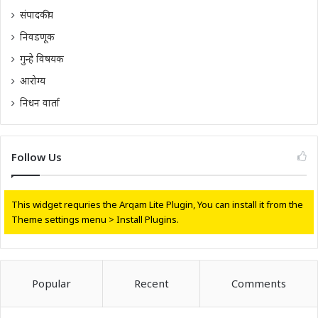
संपादकीय
निवडणूक
गुन्हे विषयक
आरोग्य
निधन वार्ता
Follow Us
This widget requries the Arqam Lite Plugin, You can install it from the
Theme settings menu > Install Plugins.
Popular
Recent
Comments