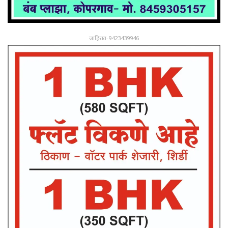
जाहिरात-9423439946