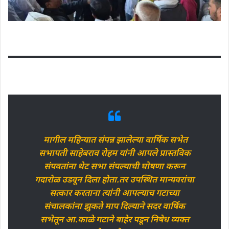
मागील महिन्यात संपन्न झालेल्या वार्षिक सभेत
सभापती साहेबराव रोहम यांनी आपले प्रास्तविक
संपवतांना थेट सभा संपल्याची घोषणा करून
गदारोळ उडवून दिला होता.तर उपस्थित मान्यवरांचा
सत्कार करताना त्यांनी आपल्याच गटाच्या
संचालकांना झुकते माप दिल्याने सदर वार्षिक
सभेतून आ.काळे गटाने बाहेर पडून निषेध व्यक्त