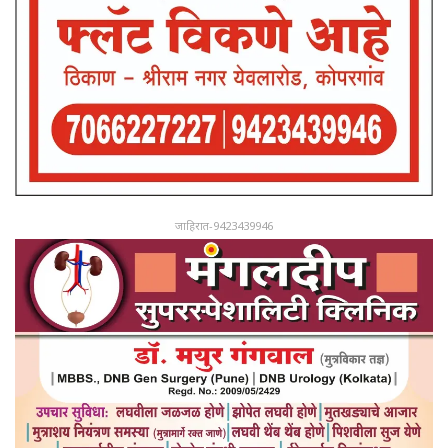
जाहिरात-9423439946