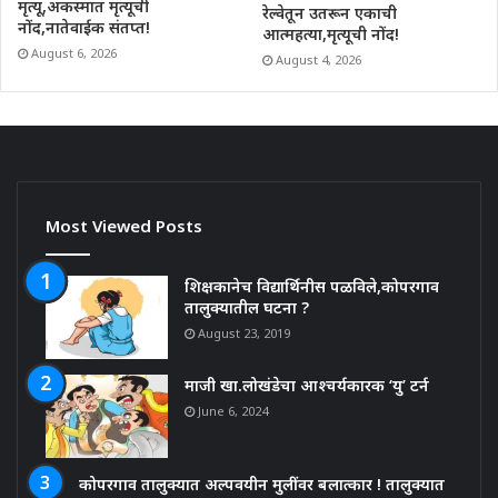
मृत्यू,अकस्मात मृत्यूची
रेल्वेतून उतरून एकाची
नोंद,नातेवाईक संतप्त!
आत्महत्या,मृत्यूची नोंद!
August 6, 2026
August 4, 2026
Most Viewed Posts
शिक्षकानेच विद्यार्थिनीस पळविले,कोपरगाव
तालुक्यातील घटना ?
August 23, 2019
माजी खा.लोखंडेचा आश्चर्यकारक ‘यु’ टर्न
June 6, 2024
कोपरगाव तालुक्यात अल्पवयीन मुलींवर बलात्कार ! तालुक्यात