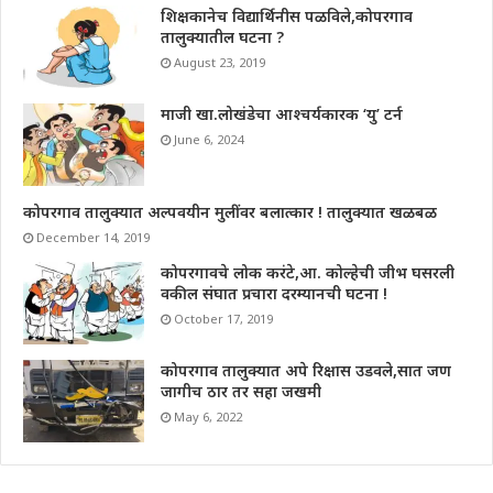
शिक्षकानेच विद्यार्थिनीस पळविले,कोपरगाव
तालुक्यातील घटना ?
August 23, 2019
माजी खा.लोखंडेचा आश्चर्यकारक ‘यु’ टर्न
June 6, 2024
कोपरगाव तालुक्यात अल्पवयीन मुलींवर बलात्कार ! तालुक्यात खळबळ
December 14, 2019
कोपरगावचे लोक करंटे,आ. कोल्हेची जीभ घसरली
वकील संघात प्रचारा दरम्यानची घटना !
October 17, 2019
कोपरगाव तालुक्यात अपे रिक्षास उडवले,सात जण
जागीच ठार तर सहा जखमी
May 6, 2022