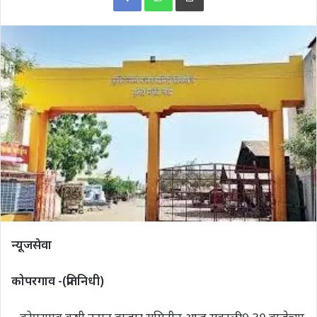
न्यूजसेवा
कोपरगाव -(प्रतिनिधी)