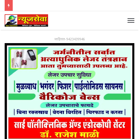
जाहिरात-9423439946