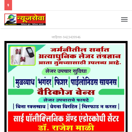
जाहिरात-9423439946