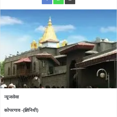
न्यूजसेवा
कोपरगाव -(प्रतिनिधी)