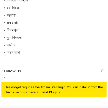
कोपरगाव तालुका
देश-विदेश
महाराष्ट्र
संपादकीय
निवडणूक
गुन्हे विषयक
आरोग्य
निधन वार्ता
Follow Us
This widget requries the Arqam Lite Plugin, You can install it from the
Theme settings menu > Install Plugins.