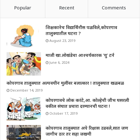
Popular
Recent
Comments
शिक्षकानेच विद्यार्थिनीस पळविले,कोपरगाव
तालुक्यातील घटना ?
August 23, 2019
माजी खा.लोखंडेचा आश्चर्यकारक ‘यु’ टर्न
June 6, 2024
कोपरगाव तालुक्यात अल्पवयीन मुलींवर बलात्कार ! तालुक्यात खळबळ
December 14, 2019
कोपरगावचे लोक करंटे,आ. कोल्हेची जीभ घसरली
वकील संघात प्रचारा दरम्यानची घटना !
October 17, 2019
कोपरगाव तालुक्यात अपे रिक्षास उडवले,सात जण
जागीच ठार तर सहा जखमी