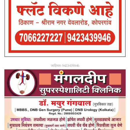
जाहिरात-9423439946