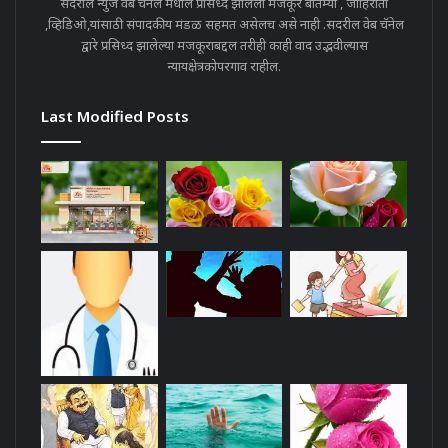
सदरील न्युज वेब चॅनेल मधील प्रसिध्द झालेला मजकूर बातम्या , जाहिराती
,व्हिडिओ,यांसाठी संपादकीय मंडळ सहमत असेलच असे नाही .सदरील वेब चॅनेल
द्वारे प्रसिध्द झालेल्या मजकूराबद्दल तरीही काही वाद उद्भवील्यास
न्यायक्षेत्रकोपरगाव राहील.
Last Modified Posts