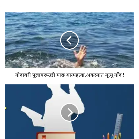
गोदावरी पुलावरून उडी मारून आत्महत्या,अकस्मात मृत्यू नोंद !