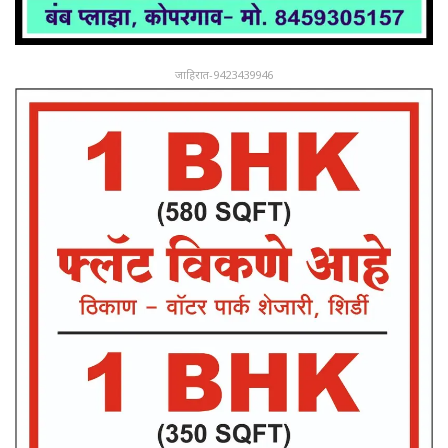
जाहिरात-9423439946