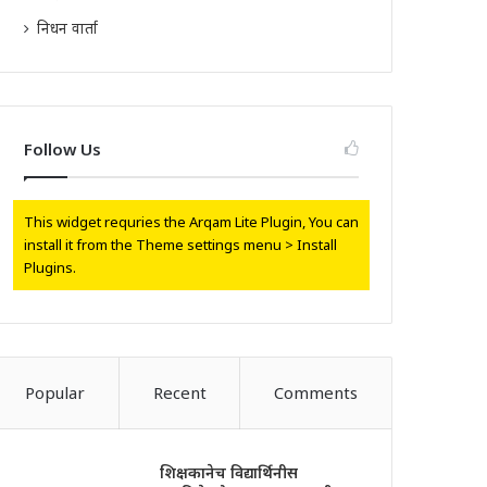
निधन वार्ता
Follow Us
This widget requries the Arqam Lite Plugin, You can
install it from the Theme settings menu > Install
Plugins.
Popular
Recent
Comments
शिक्षकानेच विद्यार्थिनीस