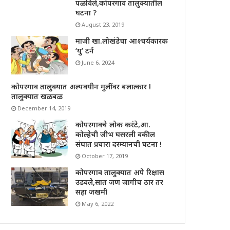
पळविले,कोपरगाव तालुक्यातील
घटना ?
August 23, 2019
माजी खा.लोखंडेचा आश्चर्यकारक
‘यु’ टर्न
June 6, 2024
कोपरगाव तालुक्यात अल्पवयीन मुलींवर बलात्कार !
तालुक्यात खळबळ
December 14, 2019
कोपरगावचे लोक करंटे,आ.
कोल्हेची जीभ घसरली वकील
संघात प्रचारा दरम्यानची घटना !
October 17, 2019
कोपरगाव तालुक्यात अपे रिक्षास
उडवले,सात जण जागीच ठार तर
सहा जखमी
May 6, 2022