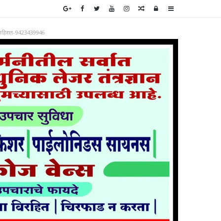
Random
Log
Sidebar
Article
In
ाहिरात-9423439946