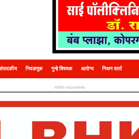
संपादकीय
निवडणूक
गुन्हे विषयक
आरोग्य
निधन वार्ता
जाहिरात-9423439946