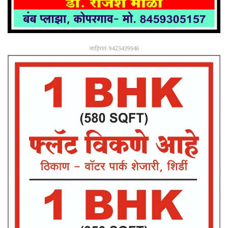
जाहिरात-9423439946