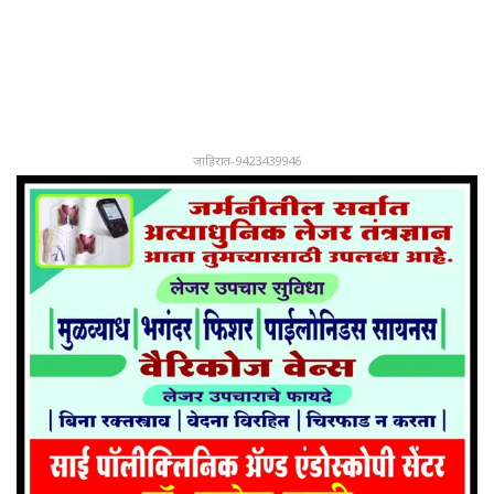
जाहिरात-9423439946