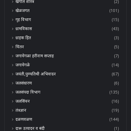
खगोल शास्त्र
(2)
खेळजगत
(101)
गृह विभाग
(15)
ग्रामविकास
(43)
ग्राहक हित
(3)
चिंतन
(5)
जगावेगळा हरींनाम सप्ताह
(7)
जगावेगळे
(14)
जयंती,पुण्यतिथी अभिवादन
(67)
जलसंधारण
(6)
जलसंपदा विभाग
(135)
जलसिंचन
(16)
तंत्रज्ञान
(19)
दळणवळण
(144)
दारू उत्पादन व बंदी
(1)