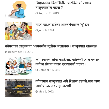
शिक्षकानेच विद्यार्थिनीस पळविले,कोपरगाव
तालुक्यातील घटना ?
August 23, 2019
माजी खा.लोखंडेचा आश्चर्यकारक ‘यु’ टर्न
June 6, 2024
कोपरगाव तालुक्यात अल्पवयीन मुलींवर बलात्कार ! तालुक्यात खळबळ
December 14, 2019
कोपरगावचे लोक करंटे,आ. कोल्हेची जीभ घसरली
वकील संघात प्रचारा दरम्यानची घटना !
October 17, 2019
कोपरगाव तालुक्यात अपे रिक्षास उडवले,सात जण
जागीच ठार तर सहा जखमी
May 6, 2022