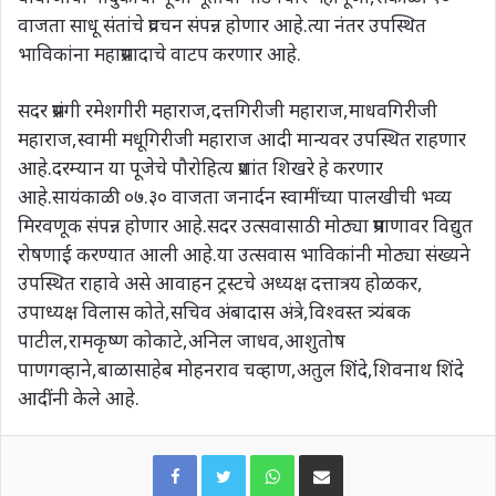
वाजता साधू संतांचे प्रवचन संपन्न होणार आहे.त्या नंतर उपस्थित
भाविकांना महाप्रसादाचे वाटप करणार आहे.
सदर प्रसंगी रमेशगीरी महाराज,दत्तगिरीजी महाराज,माधवगिरीजी
महाराज,स्वामी मधूगिरीजी महाराज आदी मान्यवर उपस्थित राहणार
आहे.दरम्यान या पूजेचे पौरोहित्य प्रशांत शिखरे हे करणार
आहे.सायंकाळी ०७.३० वाजता जनार्दन स्वामींच्या पालखीची भव्य
मिरवणूक संपन्न होणार आहे.सदर उत्सवासाठी मोठ्या प्रमाणावर विद्युत
रोषणाई करण्यात आली आहे.या उत्सवास भाविकांनी मोठ्या संख्यने
उपस्थित राहावे असे आवाहन ट्रस्टचे अध्यक्ष दत्तात्रय होळकर,
उपाध्यक्ष विलास कोते,सचिव अंबादास अंत्रे,विश्वस्त त्र्यंबक
पाटील,रामकृष्ण कोकाटे,अनिल जाधव,आशुतोष
पाणगव्हाने,बाळासाहेब मोहनराव चव्हाण,अतुल शिंदे,शिवनाथ शिंदे
आदींनी केले आहे.
WhatsApp
Share via Email