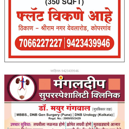
जाहिरात-9423439946