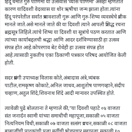
हिंदू धर्मात गुरु पौर्णिमा या उत्सवास ‘व्यास पौर्णिमा’ असेही म्हणतात
कारण यादिवशी वेदव्यास या थोर ऋषीचा जन्म झाला होता.त्यांना
हिंदू परंपरेतील सर्वात प्रभावशाली गुरू आणि गुरु-शिष्य व्यवस्थेचे प्रतीक
मानले जाते.असे मानले जाते की या दिवशी त्याने आपली प्रसिद्ध रचना
ब्रह्मसूत्र लिहिले.त्यांचे शिष्य या दिवशी या सूत्रांचे पठण करतात आणि
त्यांच्या कार्याबद्दलची श्रद्धा आणि आदर दर्शविण्यासाठी हा उत्सव
संपन्न होत आहे.कोपरगाव बेट येथेही हा उत्सव संपन्न होत
आहे.त्यासाठी नुकतीच एका ठिकाणी पत्रकार परिषद आयोजित केली
होती.
सदर प्रसंगी उपाध्यक्ष विलास कोते,अंबादास अंत्रे,त्र्यंबक
पाटील,रामकृष्ण कोकाटे,अनिल जाधव,आशुतोष पाणगव्हाने,संदीप
चव्हाण,अतुल शिंदे,शिवनाथ शिंदे आदी मान्यवर उपस्थित होते.
त्यावेळी पुढे बोलताना ते म्हणाले की,”या दिवशी पहाटे ०४ वाजता
संत जनार्दन स्वामी यांच्या समाधीची महापूजा,सकाळी ०५ वाजता
नित्यनियम विधी,सकाळी ०७ वाजता सत्संग प्रवचन,सकाळी ०८ वाजता
बाबाजींची पादुकांची पूजा मूर्तीची षोडपचार महापूजा,सकाळी १०