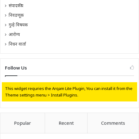
संपादकीय
निवडणूक
गुन्हे विषयक
आरोग्य
निधन वार्ता
Follow Us
This widget requries the Arqam Lite Plugin, You can install it from the
Theme settings menu > Install Plugins.
Popular
Recent
Comments