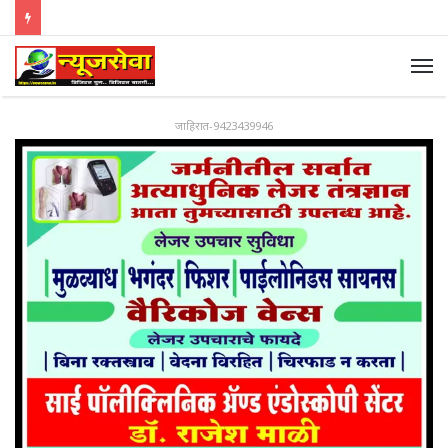
जाहिरात-9423439946