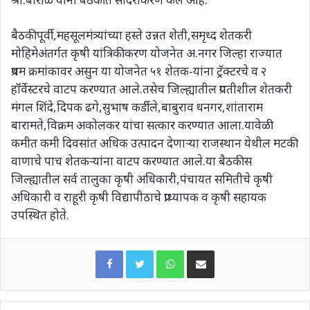
बैठकीपूर्वी,महसूलमंत्र्यांच्या हस्ते उन्नत शेती,समृध्द शेतकरी
मोहिमेअंतर्गत कृषी यांत्रिकीकरण योजनेत अ.नगर जिल्हा राज्यात
प्रथम क्रमांकावर असुन या योजनेत ५१ शेतक-यांना ट्रॅक्टरचे व २
हॉर्वेस्टरचे वाटप करण्यात आले.तसेच जिल्ह्यातील प्रगतीशील शेतकरी
मंगल शिंदे,दिपक ढगे,सुभाष कर्डीले,बाबुराव धनगर,शांताराम
बारामते,विक्रम अकोलकर यांचा सत्कार करण्यात आला.यावेळी
कमीत कमी दिवसांत अधिक उत्पादन देणाऱ्या राजस्थान येथील मटकी
वाणाचे पाच शेतकऱ्यांना वाटप करण्यात आले.या बैठकीस
जिल्ह्यातील सर्व तालुका कृषी अधिकारी,पंचायत समितीचे कृषी
अधिकारी व राहूरी कृषी विद्यापीठाचे प्राध्यापक व कृषी सहायक
उपस्थित होते.
WhatsApp
Share via Email