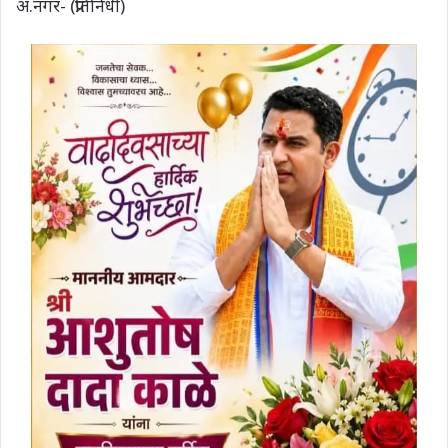
अ.नगर- (प्रतिनिधी)