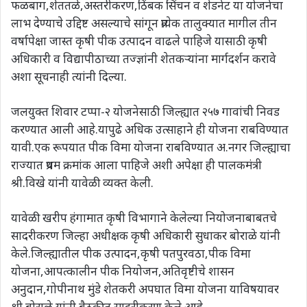
फळबाग,शेततळे,अस्तरीकरण,ठिंबक सिंचन व शेडनेट या योजनेचा
लाभ देण्याचे उद्दिष्ट असल्याचे सांगून प्रत्येक तालुक्यात मागील तीन
वर्षापेक्षा जास्त कृषी पीक उत्पादन वाढले पाहिजे यासाठी कृषी
अधिकारी व विद्यापीठाच्या तज्ज्ञांनी शेतकऱ्यांना मार्गदर्शन करावे
अशा सूचनाही त्यांनी दिल्या.
जलयुक्त शिवार टप्पा-२ योजनेसाठी जिल्ह्यात २५७ गावांची निवड
करण्यात आली आहे.यापुढे अधिक उत्साहाने ही योजना राबविण्यात
यावी.एक रूपयात पीक विमा योजना राबविण्यात अ.नगर जिल्ह्याचा
राज्यात प्रथम क्रमांक आला पाहिजे अशी अपेक्षा ही पालकमंत्री
श्री.विखे यांनी यावेळी व्यक्त केली.
यावेळी खरीप हंगामात कृषी विभागाने केलेल्या नियोजनाबाबतचे
सादरीकरण जिल्हा अधीक्षक कृषी अधिकारी सुधाकर बोराळे यांनी
केले.जिल्ह्यातील पीक उत्पादन,कृषी पतपुरवठा,पीक विमा
योजना,आपत्कालीन पीक नियोजन,अतिवृष्टीचे शासन
अनुदान,गोपीनाथ मुंडे शेतकरी अपघात विमा योजना याविषयावर
श्री.बोराळे यांनी बैठकीत सादरीकरण केले आहे.