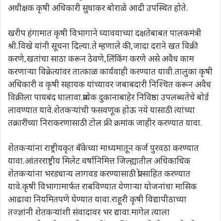
अधीक्षक कृषी अधिकारी सुधाकर बोराळे आदी उपस्थित होते.
खरीप हंगामात कृषी विभागाने घ्यावयाच्या दक्षतेबाबत पालकमंत्री
श्री.विखे यांनी सूचना दिल्या.ते म्हणाले की,जादा दराने खत विक्री
करणे,खतांचा साठा करून ठेवणे,लिंकिंग करणे असे अवैध काम
करणाऱ्या विक्रेत्यांवर तात्काळ कार्यवाही करण्यात यावी.तालुका कृषी
अधिकारी व कृषी सहायक यांच्यावर जबाबदारी निश्चित करून अवैध
विक्रीला पायबंद घालावा.प्रत्येक दुकानाबाहेर निविष्ठा उपलब्धतेचे बोर्ड
लावण्यात यावे.शेतकऱ्यांची फसवणूक होऊ नये यासाठी त्यांच्या
तक्रारींच्या निराकरणासाठी टोल फ्री क्रमांक जाहीर करण्यात यावा.
शेतकऱ्यांना राष्ट्रीयकृत बॅंकेच्या माध्यमातून कर्ज पुरवठा करण्यात
यावा.आंतरराष्ट्रीय मिलेट वर्षानिमित्त जिल्ह्यातील अधिकाधिक
शेतकऱ्यांना भरडधान्य लागवड करण्यासाठी प्रोत्साहित करण्यात
यावे.कृषी विभागामार्फत राबविण्यात येणाऱ्या योजनांचा मासिक
आढावा नियमितपणे घेण्यात यावा.राहूरी कृषी विद्यापीठाच्या
तज्ज्ञांनी शेतकऱ्यांशी संवादावर भर द्यावा.मागेल त्याला