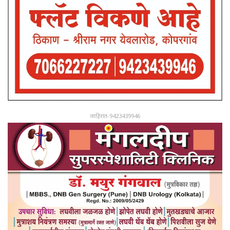
जाहिरात-9423439946