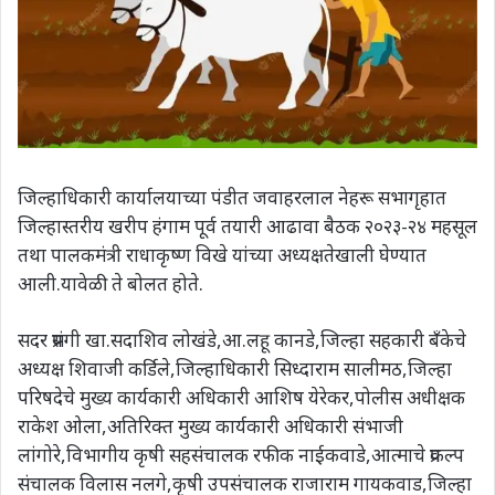
जिल्हाधिकारी कार्यालयाच्या पंडीत जवाहरलाल नेहरू सभागृहात
जिल्हास्तरीय खरीप हंगाम पूर्व तयारी आढावा बैठक २०२३-२४ महसूल
तथा पालकमंत्री राधाकृष्ण विखे यांच्या अध्यक्षतेखाली घेण्यात
आली.यावेळी ते बोलत होते.
सदर प्रसंगी खा.सदाशिव लोखंडे,आ.लहू कानडे,जिल्हा सहकारी बँकेचे
अध्यक्ष शिवाजी कर्डिले,जिल्हाधिकारी सिध्दाराम सालीमठ,जिल्हा
परिषदेचे मुख्य कार्यकारी अधिकारी आशिष येरेकर,पोलीस अधीक्षक
राकेश ओला‌,अतिरिक्त मुख्य कार्यकारी अधिकारी संभाजी
लांगोरे,विभागीय कृषी सहसंचालक रफीक नाईकवाडे,आत्माचे प्रकल्प
संचालक विलास नलगे,कृषी उपसंचालक राजाराम गायकवाड,जिल्हा