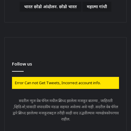
भारत छोडो आंदोलन. छोडो भारत
महात्मा गांधी
Follow us
Error Can not Get Tweets, Incorrect account info.
सदरील न्युज वेब चॅनेल मधील प्रसिध्द झालेला मजकूर बातम्या , जाहिराती
,व्हिडिओ,यांसाठी संपादकीय मंडळ सहमत असेलच असे नाही .सदरील वेब चॅनेल
द्वारे प्रसिध्द झालेल्या मजकूराबद्दल तरीही काही वाद उद्भवील्यास न्यायक्षेत्रकोपरगाव
राहील.