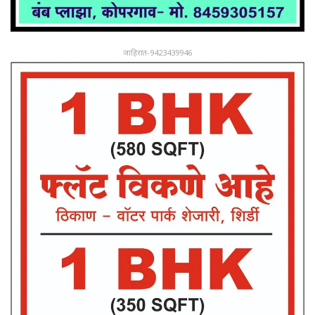
जाहिरात-9423439946