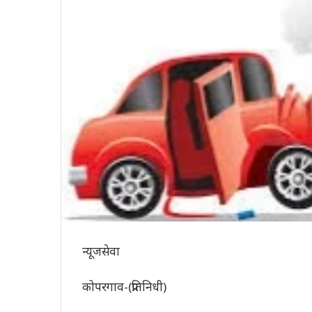
न्यूजसेवा
कोपरगाव-(प्रतिनिधी)