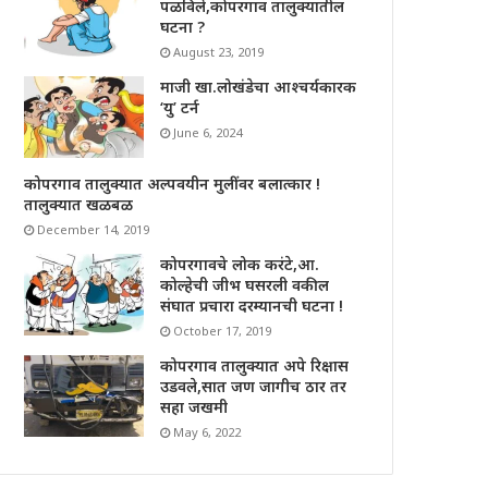
पळविले,कोपरगाव तालुक्यातील
घटना ?
August 23, 2019
माजी खा.लोखंडेचा आश्चर्यकारक
‘यु’ टर्न
June 6, 2024
कोपरगाव तालुक्यात अल्पवयीन मुलींवर बलात्कार !
तालुक्यात खळबळ
December 14, 2019
कोपरगावचे लोक करंटे,आ.
कोल्हेची जीभ घसरली वकील
संघात प्रचारा दरम्यानची घटना !
October 17, 2019
कोपरगाव तालुक्यात अपे रिक्षास
उडवले,सात जण जागीच ठार तर
सहा जखमी
May 6, 2022