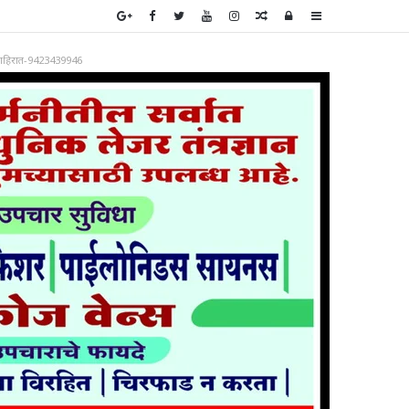
Random
Log
Sidebar
Article
In
ाहिरात-9423439946