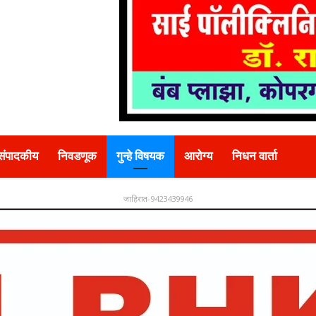
संपादकीय
निवडणूक
गुन्हे विषयक
आरोग्य
निधन वार्ता
जाहिरात-9423439946