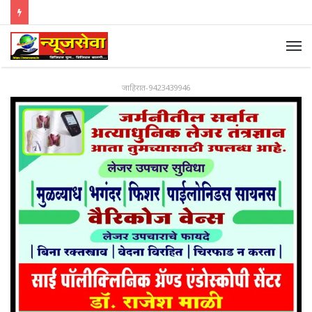
जाहिरात-9423439946