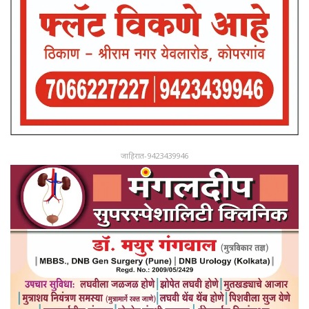
जाहिरात-9423439946