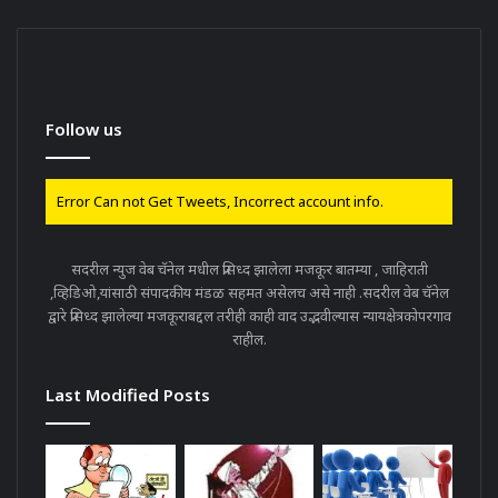
Follow us
Error Can not Get Tweets, Incorrect account info.
सदरील न्युज वेब चॅनेल मधील प्रसिध्द झालेला मजकूर बातम्या , जाहिराती
,व्हिडिओ,यांसाठी संपादकीय मंडळ सहमत असेलच असे नाही .सदरील वेब चॅनेल
द्वारे प्रसिध्द झालेल्या मजकूराबद्दल तरीही काही वाद उद्भवील्यास न्यायक्षेत्रकोपरगाव
राहील.
Last Modified Posts