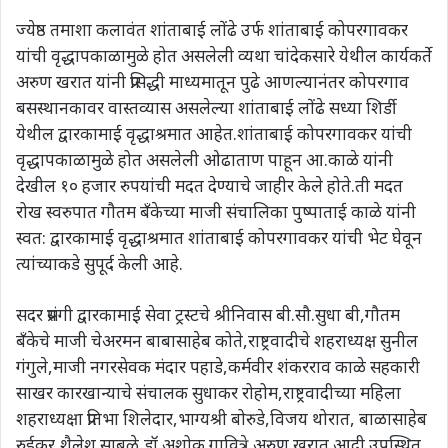
ज्येष्ठ तमाशा कलावंत शांताबाई लोंढे उर्फ शांताबाई कोपरगावकर
यांची वृद्धापकाळामुळे होत असलेली व्यथा चांदेकसारे येथील कार्यकर्ते
अरुण खरात यांनी प्रसिद्धी माध्यमातून पुढे आणल्यानंतर कोपरगाव
बसस्थानकावर वास्तव्यास असलेल्या शांताबाई लोंढे सध्या शिर्डी
येथील द्वारकामाई वृद्धाश्रमात आहेत.शांताबाई कोपरगावकर यांची
वृद्धापकाळामुळे होत असलेली ओढाताण पाहून आ.काळे यांनी
देखील १० हजार रुपयांची मदत देण्याचे जाहीर केले होते.ती मदत
रोख स्वरुपात गौतम बँकेच्या माजी संचालिका पुष्पाताई काळे यांनी
स्वत: द्वारकामाई वृद्धाश्रमात शांताबाई कोपरगावकर यांची भेट घेवून
त्यांच्याकडे सुपूर्द केली आहे.
सदर प्रसंगी द्वारकामाई सेवा ट्रस्टचे श्रीनिवास बी.सौ.सुधा बी,गौतम
बँकेचे माजी चेअरमन बाबासाहेब कोते,राष्ट्रवादीचे शहराध्यक्ष सुनील
गंगुले,माजी नगरसेवक मंदार पहाडे,कर्मवीर शंकरराव काळे सहकारी
साखर कारखान्याचे संचालक सुधाकर रोहोम,राष्ट्रवादीच्या महिला
शहराध्यक्षा प्रतिभा शिलेदार,भाग्यश्री बोरुडे,विजय थोरात, बाळासाहेब
रुईकर,शैलेश साबळे,डॉ.अशोक गावित्रे,अरुण खरात आदी उपस्थित