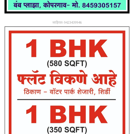
जाहिरात-9423439946