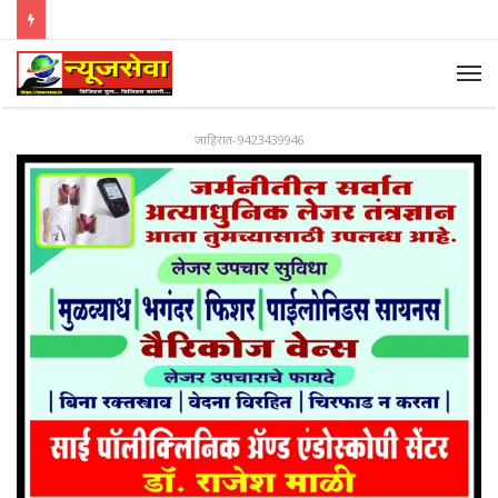
जाहिरात-9423439946