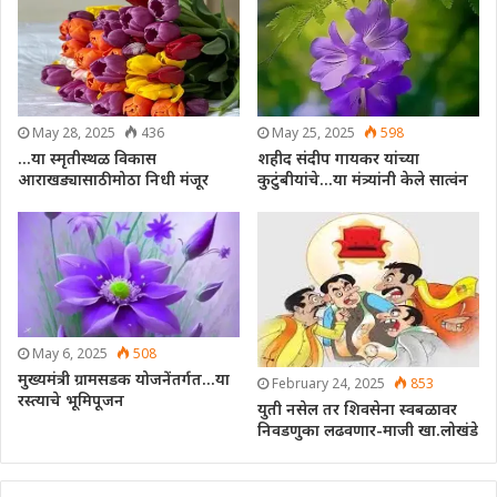
May 28, 2025
436
May 25, 2025
598
…या स्मृतीस्थळ विकास
शहीद संदीप गायकर यांच्या
आराखड्यासाठी मोठा निधी मंजूर
कुटुंबीयांचे…या मंत्र्यांनी केले सात्वंन
May 6, 2025
508
मुख्यमंत्री ग्रामसडक योजनेंतर्गत…या
February 24, 2025
853
रस्त्याचे भूमिपूजन
युती नसेल तर शिवसेना स्वबळावर
निवडणुका लढवणार-माजी खा.लोखंडे