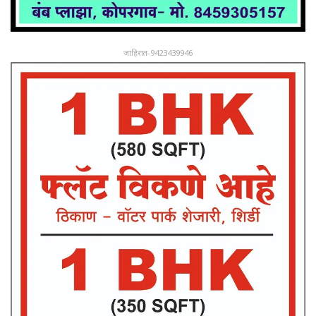
जाहिरात-9423439946