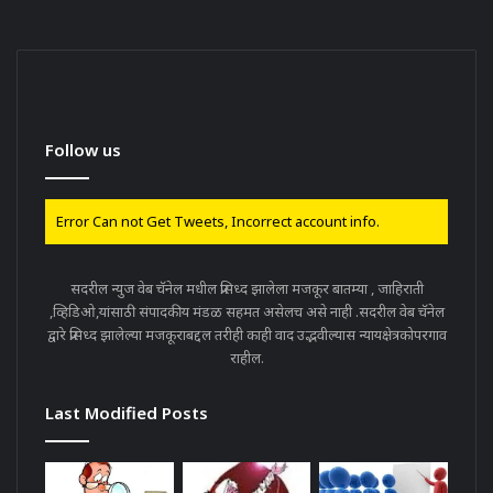
Follow us
Error Can not Get Tweets, Incorrect account info.
सदरील न्युज वेब चॅनेल मधील प्रसिध्द झालेला मजकूर बातम्या , जाहिराती
,व्हिडिओ,यांसाठी संपादकीय मंडळ सहमत असेलच असे नाही .सदरील वेब चॅनेल
द्वारे प्रसिध्द झालेल्या मजकूराबद्दल तरीही काही वाद उद्भवील्यास न्यायक्षेत्रकोपरगाव
राहील.
Last Modified Posts