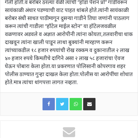
गेली होती.व बरोबर ठरल्या वेळी त्यांची “होंडा पॅशन प्रो” गाडीवरून
सायंकाळी अंधार पडण्याची वाट पाहत थांबले होते.त्यांनी सायंकाळी
बरोबर संधी साधत पाठीमागून दुसऱ्या गाडीने तिघा जणांनी पाठलाग
करून त्यांची गाडीला “हॉटेल माईल स्टोन” या हॉटेलजवळील
वळणावर अडवले व अज्ञात आरोपीनी त्यांना कोयता,तलवारीचा धाक
दाखवून त्यांना खाली पाडून लाथा बुक्यांनी मारहाण करून
त्यांच्याकडील १८ हजार रुपयांची रोख रक्कम व दुकानातील २ लाख
४० हजार रुपये किमतीचे दागिने असा २ लाख ५८ हजारांचा ऐवज
घेऊन पोबारा केला होता.या प्रकरणात पोलिसानी कोपरगाव शहर
पोलीस ठाण्यात गुन्हा दाखल केला होता.पोलीस या आरोपींचा शोधात
होते.मात्र त्यांचा थांगपत्ता लागत नव्हता.
WhatsApp
Share via Email