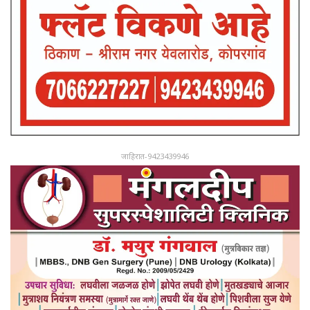
जाहिरात-9423439946