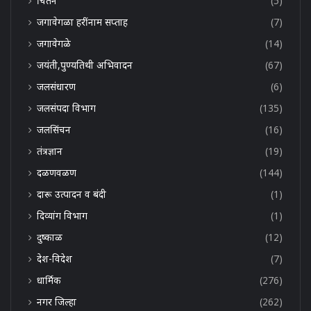
चिंतन
(5)
जगावेगळा हरींनाम सप्ताह
(7)
जगावेगळे
(14)
जयंती,पुण्यतिथी अभिवादन
(67)
जलसंधारण
(6)
जलसंपदा विभाग
(135)
जलसिंचन
(16)
तंत्रज्ञान
(19)
दळणवळण
(144)
दारू उत्पादन व बंदी
(1)
दिव्यांग विभाग
(1)
दुष्काळ
(12)
देश-विदेश
(7)
धार्मिक
(276)
नगर जिल्हा
(262)