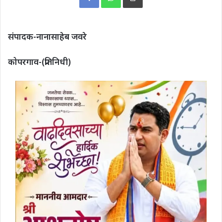
संपादक-नानासाहेब जवरे
कोपरगाव-(प्रतिनिधी)