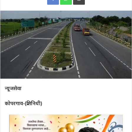
न्यूजसेवा
कोपरगाव-(प्रतिनिधी)