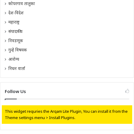
कोपरगाव तालुका
देश-विदेश
महाराष्ट्र
संपादकीय
निवडणूक
गुन्हे विषयक
आरोग्य
निधन वार्ता
Follow Us
This widget requries the Arqam Lite Plugin, You can install it from the
Theme settings menu > Install Plugins.