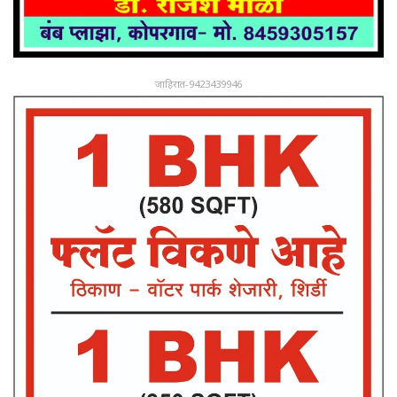
जाहिरात-9423439946