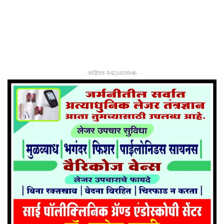
जाहिरात-9423439946