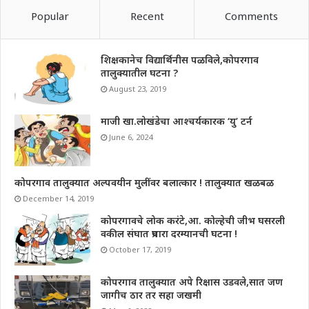
Popular
Recent
Comments
शिक्षकानेच विद्यार्थिनीस पळविले,कोपरगाव
तालुक्यातील घटना ?
August 23, 2019
माजी खा.लोखंडेचा आश्चर्यकारक ‘यु’ टर्न
June 6, 2024
कोपरगाव तालुक्यात अल्पवयीन मुलींवर बलात्कार ! तालुक्यात खळबळ
December 14, 2019
कोपरगावचे लोक करंटे,आ. कोल्हेची जीभ घसरली
वकील संघात प्रचारा दरम्यानची घटना !
October 17, 2019
कोपरगाव तालुक्यात अपे रिक्षास उडवले,सात जण
जागीच ठार तर सहा जखमी