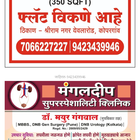
जाहिरात-9423439946