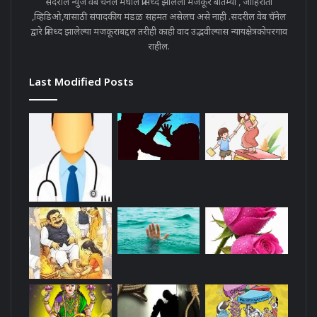
सदरील न्युज वेब चॅनेल मधील प्रसिध्द झालेला मजकूर बातम्या , जाहिराती
,व्हिडिओ,यांसाठी संपादकीय मंडळ सहमत असेलच असे नाही .सदरील वेब चॅनेल
द्वारे प्रसिध्द झालेल्या मजकूराबद्दल तरीही काही वाद उद्भवील्यास न्यायक्षेत्रकोपरगाव
राहील.
Last Modified Posts