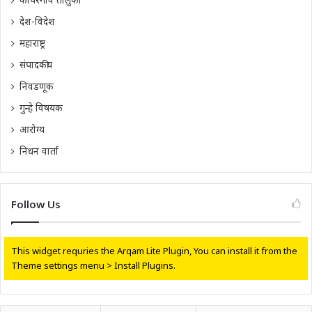
देश-विदेश
महाराष्ट्र
संपादकीय
निवडणूक
गुन्हे विषयक
आरोग्य
निधन वार्ता
Follow Us
This widget requries the Arqam Lite Plugin, You can install it from the
Theme settings menu > Install Plugins.