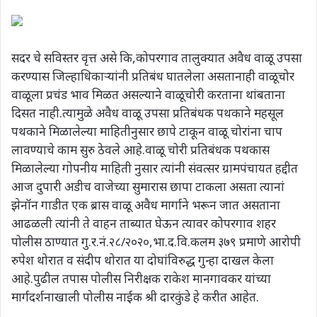
सदर चे सविस्तर वृत्त असे कि,कोपरगाव तालुक्यात अवैध वाळू उपसा
करण्यास जिल्हाधिकाऱ्यांनी प्रतिबंध घातलेला असतानाही वाळूचोर
वाळूला प्रचंड भाव मिळत असल्याने वाळूचोरी करताना थांबताना
दिसत नाही.त्यामुळे अवैध वाळू उपसा प्रतिबंधक पथकाने महसूल
पथकाने मिळालेल्या माहितीनुसार छापे टाकून वाळू चोरांना चाप
लावण्याचे काम सुरु ठेवले आहे.वाळू चोरी प्रतिबंधक पथकास
मिळालेल्या गोपनीय माहिती नुसार त्यांनी संवत्सर ग्रामपंचायत हद्दीत
आज दुपारी अडीच वाजेच्या सुमारास छापा टाकला असता त्यानां
झेनॉन गाडीत एक ब्रास वाळू अवैध मार्गाने भरून जात असताना
आढळली त्यांनी ते वाहन ताब्यात घेऊन त्यावर कोपरगाव शहर
पोलीस ठाण्यात गु.र.नं.२८/२०२०,भा.द.वि.कलम ३७९ प्रमाणे आरोपी
रुपेश थोरात व संदीप थोरात या दोघांविरुद्ध गुन्हा दाखल केला
आहे.पुढील तपास पोलीस निरीक्षक राकेश मानगावकर यांच्या
मार्गदर्शनाखाली पोलीस नाईक श्री दारकुंडे हे करीत आहेत.