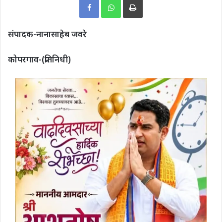
संपादक-नानासाहेब जवरे
कोपरगाव-(प्रतिनिधी)