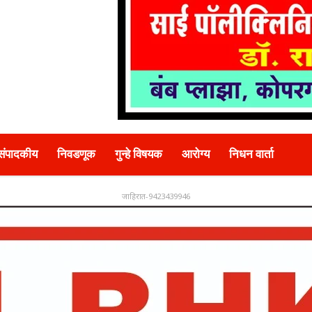
संपादकीय
निवडणूक
गुन्हे विषयक
आरोग्य
निधन वार्ता
जाहिरात-9423439946