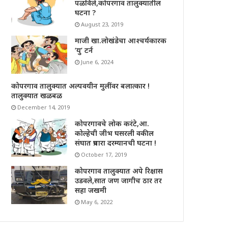
पळविले,कोपरगाव तालुक्यातील
घटना ?
August 23, 2019
माजी खा.लोखंडेचा आश्चर्यकारक
‘यु’ टर्न
June 6, 2024
कोपरगाव तालुक्यात अल्पवयीन मुलींवर बलात्कार !
तालुक्यात खळबळ
December 14, 2019
कोपरगावचे लोक करंटे,आ.
कोल्हेची जीभ घसरली वकील
संघात प्रचारा दरम्यानची घटना !
October 17, 2019
कोपरगाव तालुक्यात अपे रिक्षास
उडवले,सात जण जागीच ठार तर
सहा जखमी
May 6, 2022