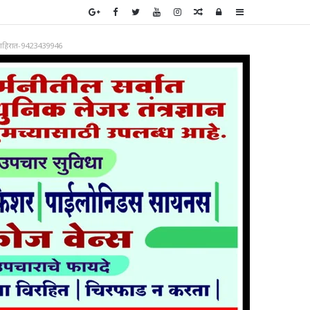
Random
Log
Sidebar
Article
In
ाहिरात-9423439946