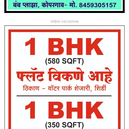
जाहिरात-9423439946