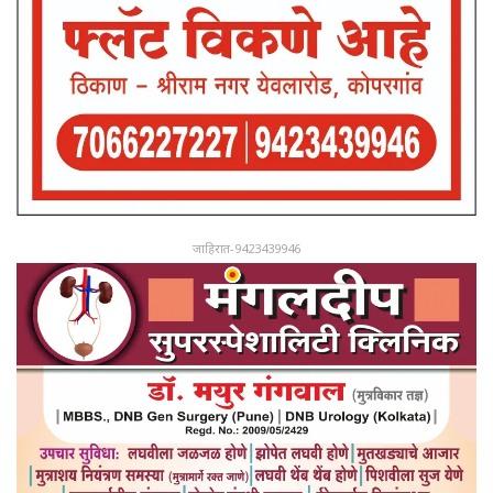
जाहिरात-9423439946