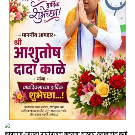
कोपरगाव शहराला पाणीपुरवठा करणाऱ्या साठवण तलावातील कमी