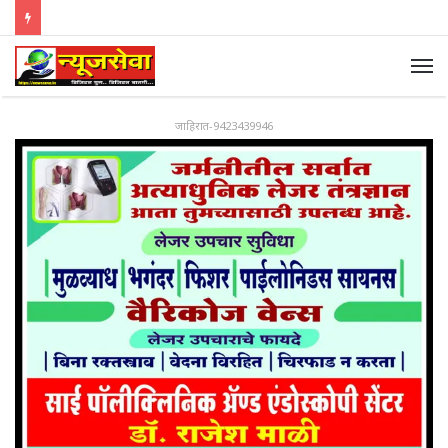
जाहिरात-9423439946