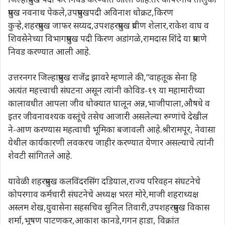
प्रमुख नवनाथ पेकले,उपप्रमुखपदी अविनाश धोक्रट,किरण
कुऱ्हे,शहरप्रमुख जाफर सय्यद,उपशहरप्रमुख प्रवीण शेलार,राकेश वाघ व
शिवसेनेच्या विभागप्रमुख पदी किरण अडांगळे,रामदास शिंदे या प्रमाणे
निवड करण्यात आली आहे.
उत्तरनगर जिल्हाप्रमुख राजेंद्र झावरे म्हणाले की,”वाहतूक सेना हि
अत्यंत महत्त्वाची संघटना असून त्यांनी कोविड-१९ या महामारीच्या
कालावधीत आपला जीव धोक्यात घालून अन्न,भाजीपाला,औषधे व
इतर जीवनावश्यक वस्तूंचे तसेच आजारी असलेल्या रुग्णांचे देखील
ने-आण करण्यास महत्वाची भूमिका बजावली आहे.श्रीरामपूर, नेवासा
येथील कार्यकारणी लवकरच जाहीर करण्यात येणार असल्याचे त्यांनी
शेवटी सांगितले आहे.
यावेळी शहरप्रमुख कलविंदरसिंग दडियाल,राज्य परिवहन संघटनेचे
कोपरगाव कर्मचारी संघटनेचे अध्यक्ष भरत मोरे,माजी शहराध्यक्ष
अस्लम शेख,युवासेना सहसचिव सुनिल तिवारी,उपशहरप्रमुख विकास
शर्मा,भूषण पाटणकर,आकाश कानडे,गगन हाडा, विक्रांत