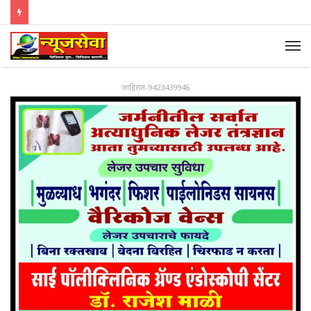
जाहिरात-9423439946