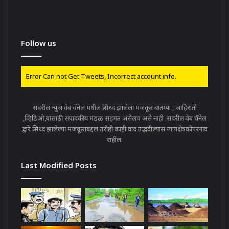
Follow us
Error Can not Get Tweets, Incorrect account info.
सदरील न्युज वेब चॅनेल मधील प्रसिध्द झालेला मजकूर बातम्या , जाहिराती
,व्हिडिओ,यांसाठी संपादकीय मंडळ सहमत असेलच असे नाही .सदरील वेब चॅनेल
द्वारे प्रसिध्द झालेल्या मजकूराबद्दल तरीही काही वाद उद्भवील्यास न्यायक्षेत्रकोपरगाव
राहील.
Last Modified Posts