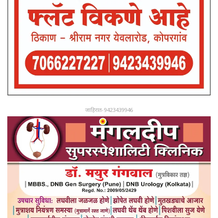
जाहिरात-9423439946