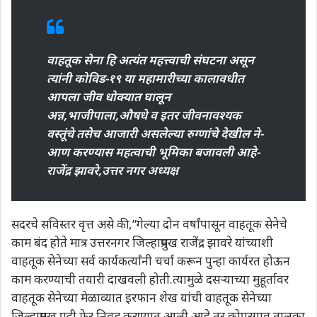
वाहतूक सेना हि अत्यंत महत्त्वाची संघटना असून
त्यांनी कोविड-१९ या महामारीच्या कालावधीत
आपला जीव धोक्यात घालून
अन्न,भाजीपाला,औषधे व इतर जीवनावश्यक
वस्तूंचे तसेच आजारी असलेल्या रुग्णांचे देखील ने-
आण करण्यास महत्वाची भूमिका बजावली आहे-
राजेंद्र झावरे,उत्तर नगर अध्यक्ष
सदरचे सविस्तर वृत्त असे की,”गेल्या दोन वर्षांपासून वाहतूक सेनेचे
काम बंद होते मात्र उत्तरनगर जिल्हाप्रमुख राजेंद्र झावरे यांच्याशी
वाहतूक सेनेच्या सर्व कार्यकर्त्यांनी चर्चा करून पुन्हा कार्यरत होऊन
काम करण्याची तयारी दाखवली होती.त्यामुळे दसऱ्याच्या मुहूर्तावर
वाहतूक सेनेच्या मेळाव्यात इरफान शेख यांची वाहतूक सेनेच्या
जिल्हाप्रमुख पदी फेर निवड करण्यात आली आहे.तर कोपरगाव तालुका