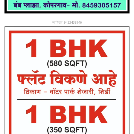
जाहिरात-9423439946