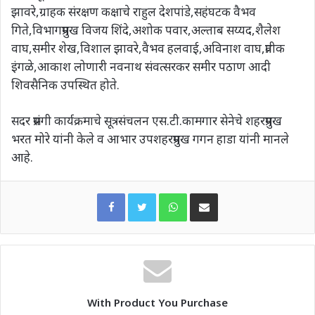
झावरे,ग्राहक संरक्षण कक्षाचे राहुल देशपांडे,सहंघटक वैभव
गिते,विभागप्रमुख विजय शिंदे,अशोक पवार,अल्ताब सय्यद,शैलेश
वाघ,समीर शेख,विशाल झावरे,वैभव हलवाई,अविनाश वाघ,प्रतीक
इंगळे,आकाश लोणारी नवनाथ संवत्सरकर समीर पठाण आदी
शिवसैनिक उपस्थित होते.
सदर प्रसंगी कार्यक्रमाचे सूत्रसंचलन एस.टी.कामगार सेनेचे शहरप्रमुख
भरत मोरे यांनी केले व आभार उपशहरप्रमुख गगन हाडा यांनी मानले
आहे.
WhatsApp
Share via Email
With Product You Purchase