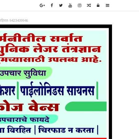
Random
Log
Sidebar
Article
In
ाहिरात-9423439946