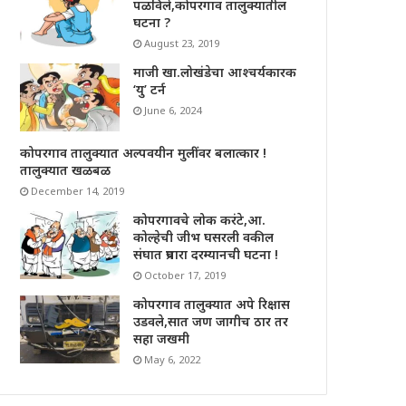
पळविले,कोपरगाव तालुक्यातील
घटना ?
August 23, 2019
माजी खा.लोखंडेचा आश्चर्यकारक
‘यु’ टर्न
June 6, 2024
कोपरगाव तालुक्यात अल्पवयीन मुलींवर बलात्कार !
तालुक्यात खळबळ
December 14, 2019
कोपरगावचे लोक करंटे,आ.
कोल्हेची जीभ घसरली वकील
संघात प्रचारा दरम्यानची घटना !
October 17, 2019
कोपरगाव तालुक्यात अपे रिक्षास
उडवले,सात जण जागीच ठार तर
सहा जखमी
May 6, 2022