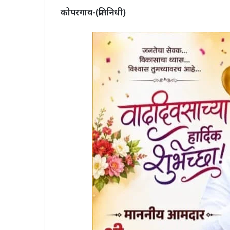
कोपरगाव-(प्रतिनिधी)