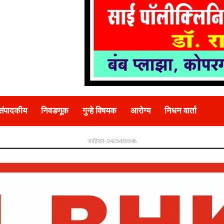
संपादकीय
निवडणूक
गुन्हे विषयक
आरोग्य
निधन वार्ता
जाहिरात-9423439946