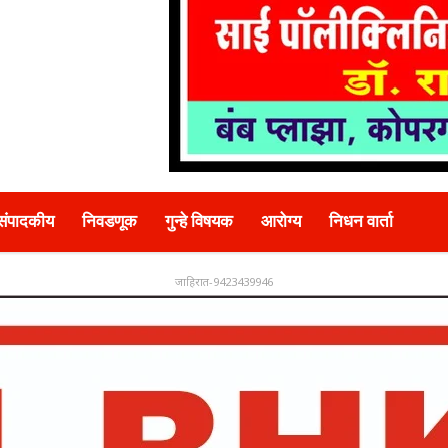
संपादकीय
निवडणूक
गुन्हे विषयक
आरोग्य
निधन वार्ता
जाहिरात-9423439946