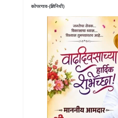
कोपरगाव-(प्रतिनिधी)