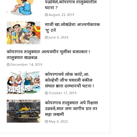
पळविले,कोपरगाव तालुक्यातील
घटना ?
August 23, 2019
माजी खा.लोखंडेचा आश्चर्यकारक
‘यु’ टर्न
June 6, 2024
कोपरगाव तालुक्यात अल्पवयीन मुलींवर बलात्कार !
तालुक्यात खळबळ
December 14, 2019
कोपरगावचे लोक करंटे,आ.
कोल्हेची जीभ घसरली वकील
संघात प्रचारा दरम्यानची घटना !
October 17, 2019
कोपरगाव तालुक्यात अपे रिक्षास
उडवले,सात जण जागीच ठार तर
सहा जखमी
May 6, 2022