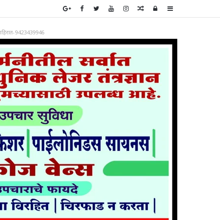
Random
Log
Sidebar
Article
In
ाहिरात-9423439946