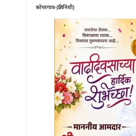
कोपरगाव-(प्रतिनिधी)