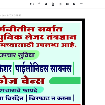
Random
Log
Sidebar
Article
In
ाहिरात-9423439946