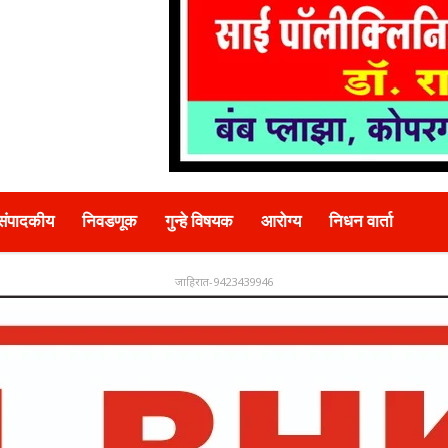
संपादकीय
निवडणूक
गुन्हे विषयक
आरोग्य
निधन वार्ता
जाहिरात-9423439946