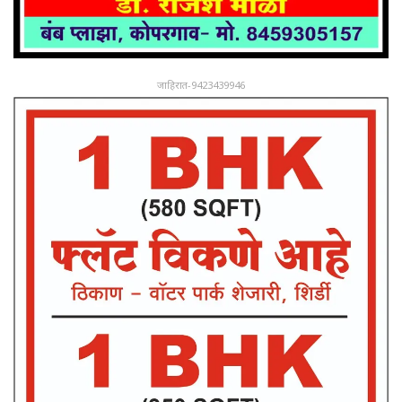
जाहिरात-9423439946