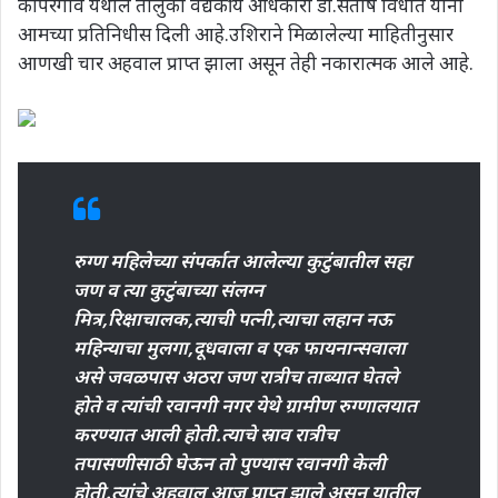
कोपरगाव येथील तालुका वैद्यकीय अधिकारी डॉ.संतोष विधाते यांनी
आमच्या प्रतिनिधीस दिली आहे.उशिराने मिळालेल्या माहितीनुसार
आणखी चार अहवाल प्राप्त झाला असून तेही नकारात्मक आले आहे.
रुग्ण महिलेच्या संपर्कात आलेल्या कुटुंबातील सहा
जण व त्या कुटुंबाच्या संलग्न
मित्र,रिक्षाचालक,त्याची पत्नी,त्याचा लहान नऊ
महिन्याचा मुलगा,दूधवाला व एक फायनान्सवाला
असे जवळपास अठरा जण रात्रीच ताब्यात घेतले
होते व त्यांची रवानगी नगर येथे ग्रामीण रुग्णालयात
करण्यात आली होती.त्याचे स्राव रात्रीच
तपासणीसाठी घेऊन तो पुण्यास रवानगी केली
होती.त्यांचे अहवाल आज प्राप्त झाले असून यातील