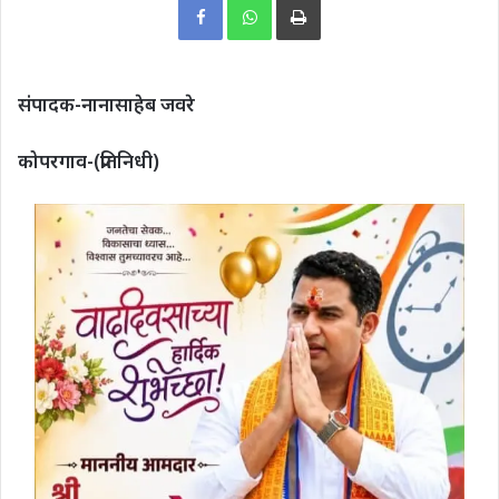
संपादक-नानासाहेब जवरे
कोपरगाव-(प्रतिनिधी)