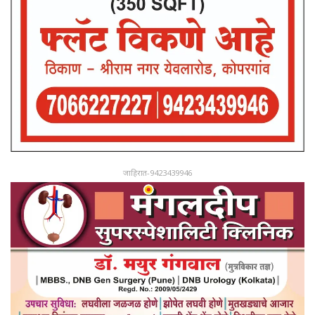
जाहिरात-9423439946