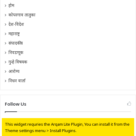
होम
कोपरगाव तालुका
देश-विदेश
महाराष्ट्र
संपादकीय
निवडणूक
गुन्हे विषयक
आरोग्य
निधन वार्ता
Follow Us
This widget requries the Arqam Lite Plugin, You can install it from the
Theme settings menu > Install Plugins.