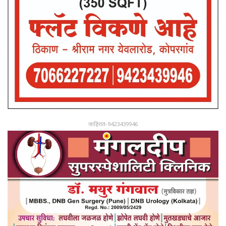
जाहिरात-9423439946