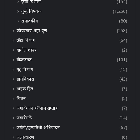
कृषी विभाग
(154)
गुन्हे विषयक
(1,256)
संपादकीय
(80)
कोपरगाव शहर वृत्त
(258)
क्रीडा विभाग
(64)
खगोल शास्त्र
(2)
खेळजगत
(101)
गृह विभाग
(15)
ग्रामविकास
(43)
ग्राहक हित
(3)
चिंतन
(5)
जगावेगळा हरींनाम सप्ताह
(7)
जगावेगळे
(14)
जयंती,पुण्यतिथी अभिवादन
(67)
जलसंधारण
(6)