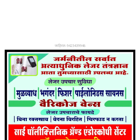
जाहिरात-9423439946