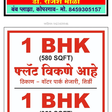
जाहिरात-9423439946