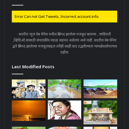
Error Can not Get Tweets, Incorrect account info.
सदरील न्युज वेब चॅनेल मधील प्रसिध्द झालेला मजकूर बातम्या , जाहिराती
,व्हिडिओ,यांसाठी संपादकीय मंडळ सहमत असेलच असे नाही .सदरील वेब चॅनेल
द्वारे प्रसिध्द झालेल्या मजकूराबद्दल तरीही काही वाद उद्भवील्यास न्यायक्षेत्रकोपरगाव
राहील.
Last Modified Posts