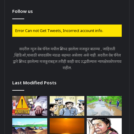
Follow us
Error Can not Get Tweets, Incorrect account info.
सदरील न्युज वेब चॅनेल मधील प्रसिध्द झालेला मजकूर बातम्या , जाहिराती
,व्हिडिओ,यांसाठी संपादकीय मंडळ सहमत असेलच असे नाही .सदरील वेब चॅनेल
द्वारे प्रसिध्द झालेल्या मजकूराबद्दल तरीही काही वाद उद्भवील्यास न्यायक्षेत्रकोपरगाव
राहील.
Last Modified Posts