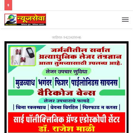
जाहिरात-9423439946