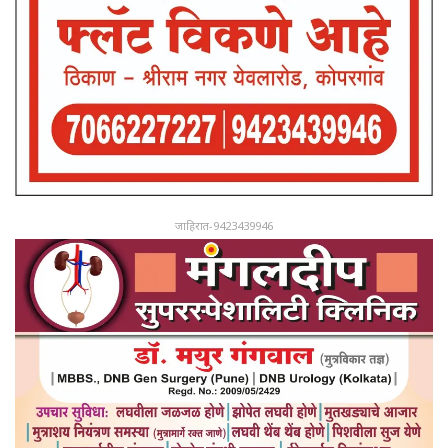
जाहिरात-9423439946