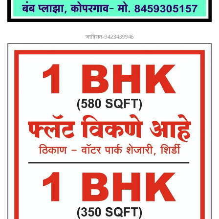
जाहिरात-9423439946