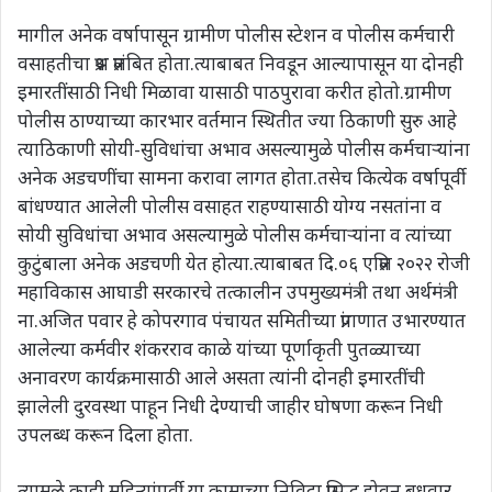
मागील अनेक वर्षापासून ग्रामीण पोलीस स्टेशन व पोलीस कर्मचारी
वसाहतीचा प्रश्न प्रलंबित होता.त्याबाबत निवडून आल्यापासून या दोनही
इमारतींसाठी निधी मिळावा यासाठी पाठपुरावा करीत होतो.ग्रामीण
पोलीस ठाण्याच्या कारभार वर्तमान स्थितीत ज्या ठिकाणी सुरु आहे
त्याठिकाणी सोयी-सुविधांचा अभाव असल्यामुळे पोलीस कर्मचाऱ्यांना
अनेक अडचणींचा सामना करावा लागत होता.तसेच कित्येक वर्षापूर्वी
बांधण्यात आलेली पोलीस वसाहत राहण्यासाठी योग्य नसतांना व
सोयी सुविधांचा अभाव असल्यामुळे पोलीस कर्मचाऱ्यांना व त्यांच्या
कुटुंबाला अनेक अडचणी येत होत्या.त्याबाबत दि.०६ एप्रिल २०२२ रोजी
महाविकास आघाडी सरकारचे तत्कालीन उपमुख्यमंत्री तथा अर्थमंत्री
ना.अजित पवार हे कोपरगाव पंचायत समितीच्या प्रांगणात उभारण्यात
आलेल्या कर्मवीर शंकरराव काळे यांच्या पूर्णाकृती पुतळ्याच्या
अनावरण कार्यक्रमासाठी आले असता त्यांनी दोनही इमारतींची
झालेली दुरवस्था पाहून निधी देण्याची जाहीर घोषणा करून निधी
उपलब्ध करून दिला होता.
त्यामुळे काही महिन्यांपूर्वी या कामाच्या निविदा प्रसिद्ध होवून बुधवार