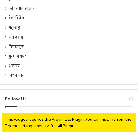
कोपरगाव तालुका
देश-विदेश
महाराष्ट्र
संपादकीय
निवडणूक
गुन्हे विषयक
आरोग्य
निधन वार्ता
Follow Us
This widget requries the Arqam Lite Plugin, You can install it from the
Theme settings menu > Install Plugins.