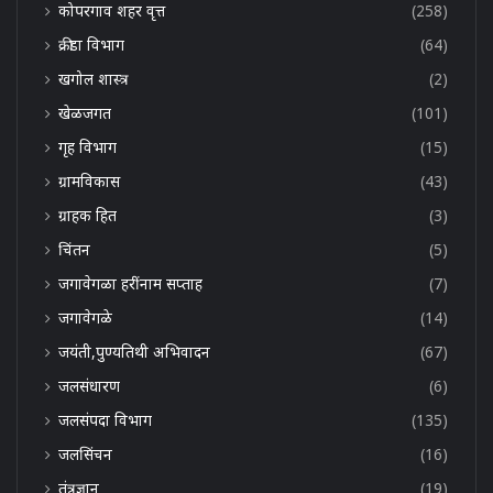
कोपरगाव शहर वृत्त
(258)
क्रीडा विभाग
(64)
खगोल शास्त्र
(2)
खेळजगत
(101)
गृह विभाग
(15)
ग्रामविकास
(43)
ग्राहक हित
(3)
चिंतन
(5)
जगावेगळा हरींनाम सप्ताह
(7)
जगावेगळे
(14)
जयंती,पुण्यतिथी अभिवादन
(67)
जलसंधारण
(6)
जलसंपदा विभाग
(135)
जलसिंचन
(16)
तंत्रज्ञान
(19)