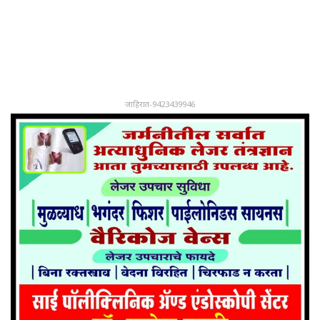
जाहिरात-9423439946