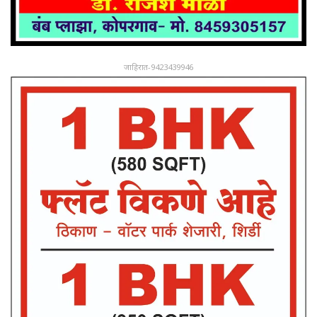
जाहिरात-9423439946