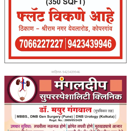
जाहिरात-9423439946