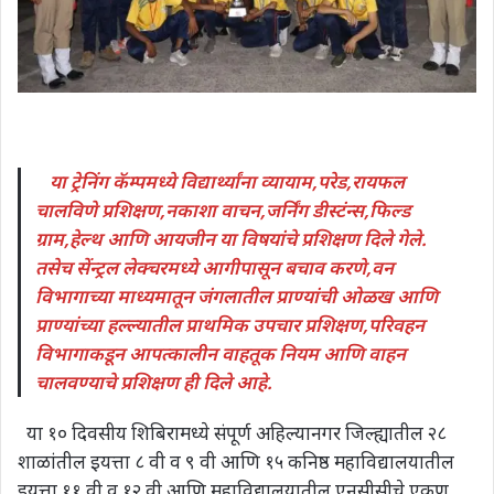
या ट्रेनिंग कॅम्पमध्ये विद्यार्थ्यांना व्यायाम,परेड,रायफल
चालविणे प्रशिक्षण,नकाशा वाचन,जर्निंग डीस्टंन्स,फिल्ड
ग्राम,हेल्थ आणि आयजीन या विषयांचे प्रशिक्षण दिले गेले.
तसेच सेंन्ट्रल लेक्चरमध्ये आगीपासून बचाव करणे,वन
विभागाच्या माध्यमातून जंगलातील प्राण्यांची ओळख आणि
प्राण्यांच्या हल्ल्यातील प्राथमिक उपचार प्रशिक्षण,परिवहन
विभागाकडून आपत्कालीन वाहतूक नियम आणि वाहन
चालवण्याचे प्रशिक्षण ही दिले आहे.
या १० दिवसीय शिबिरामध्ये संपूर्ण अहिल्यानगर जिल्ह्यातील २८
शाळांतील इयत्ता ८ वी व ९ वी आणि १५ कनिष्ठ महाविद्यालयातील
इयत्ता ११ वी व १२ वी आणि महाविद्यालयातील एनसीसीचे एकूण