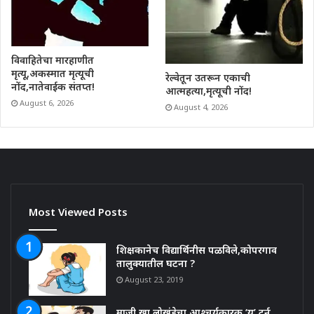
विवाहितेचा मारहाणीत
मृत्यू,अकस्मात मृत्यूची
रेल्वेतून उतरून एकाची
नोंद,नातेवाईक संतप्त!
आत्महत्या,मृत्यूची नोंद!
August 6, 2026
August 4, 2026
Most Viewed Posts
शिक्षकानेच विद्यार्थिनीस पळविले,कोपरगाव
तालुक्यातील घटना ?
August 23, 2019
माजी खा.लोखंडेचा आश्चर्यकारक ‘यु’ टर्न