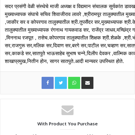
सदर प्रसंगी वेळी संस्थेचे माजी अध्यक्ष व विद्यमान संचालक सुर्यकांत डाव
मुख्याध्यापक संघाचे सचिव शिवाजीराव लावरे ,श्रीरामपूर तालुक्यातील मुख्या
,जाकीर सर व कोपरगाव तालुक्यातील श्री.तुपसैंदर सर,मुख्याध्यापक श्री.क
तालुक्यातील मुख्याध्यापक रंगनाथ गायकवाड सर, राजेंद्र जाधव,मच्छिंद्र 
,मिननाथ रजपूत , तसेच.कोपरगाव तालुक्यातील शिक्षक श्री.शेळके ,श्री
सर,राजगुरू सर,मलिक सर,दिवाण सर,बरगे सर,पाटील सर,चव्हाण सर,सातपु
सर,काकडे सर,सातपुते भाऊसाहेब सुभाष चन्ने,दिलीप देवकर ,वाल्मिक का
शाखाप्रमुख,नितीन होन, सागर सातपुते.आदी मान्यवर उपस्थित होते.
WhatsApp
Share via Email
With Product You Purchase