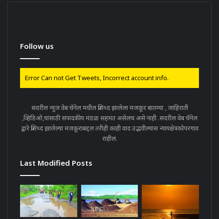
Follow us
Error Can not Get Tweets, Incorrect account info.
सदरील न्युज वेब चॅनेल मधील प्रसिध्द झालेला मजकूर बातम्या , जाहिराती
,व्हिडिओ,यांसाठी संपादकीय मंडळ सहमत असेलच असे नाही .सदरील वेब चॅनेल
द्वारे प्रसिध्द झालेल्या मजकूराबद्दल तरीही काही वाद उद्भवील्यास न्यायक्षेत्रकोपरगाव
राहील.
Last Modified Posts