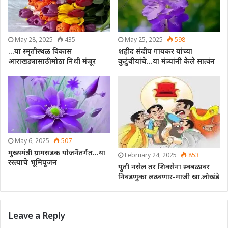
May 28, 2025
435
May 25, 2025
598
…या स्मृतीस्थळ विकास
शहीद संदीप गायकर यांच्या
आराखड्यासाठी मोठा निधी मंजूर
कुटुंबीयांचे…या मंत्र्यांनी केले सात्वंन
May 6, 2025
507
मुख्यमंत्री ग्रामसडक योजनेंतर्गत…या
February 24, 2025
853
रस्त्याचे भूमिपूजन
युती नसेल तर शिवसेना स्वबळावर
निवडणुका लढवणार-माजी खा.लोखंडे
Leave a Reply