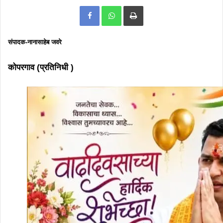
Print
संपादक-नानासाहेब जवरे
कोपरगाव (प्रतिनिधी )