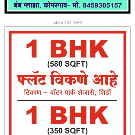
जाहिरात-9423439946