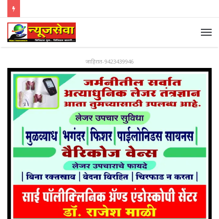
जाहिरात-9423439946