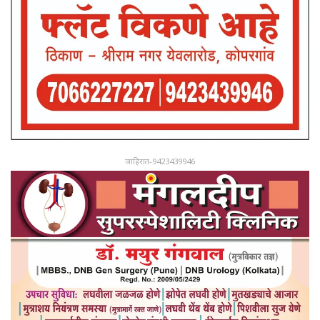
जाहिरात-9423439946