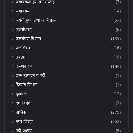
जगावेगळा हरींनाम सप्ताह
(7)
जगावेगळे
(14)
जयंती,पुण्यतिथी अभिवादन
(67)
जलसंधारण
(6)
जलसंपदा विभाग
(135)
जलसिंचन
(16)
तंत्रज्ञान
(19)
दळणवळण
(144)
दारू उत्पादन व बंदी
(1)
दिव्यांग विभाग
(1)
दुष्काळ
(12)
देश-विदेश
(7)
धार्मिक
(275)
नगर जिल्हा
(262)
नदी प्रदूषण
(9)