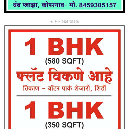
जाहिरात-9423439946