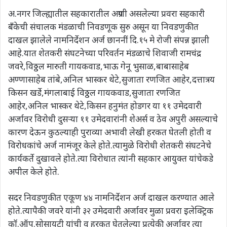
अ.नगर जिल्ह्यातील सहकारातील अग्रणी असलेल्या प्रवरा सहकारी
बँकेची संचालक मंडळाची निवडणूक सुरु असून या निवडणुकीत
दाखल झालेले नामनिर्देशन अर्ज छाननीं दि.१५ मे रोजी संपन्न झाली
आहे.यात शेतकरी संघटनेच्या परिवर्तन मंडळाचे शिवाजी रामचंद्र
जवरे,विठ्ठल मारुती गायकवाड,भाऊ गेनू भुसाळ,बाबासाहेब
अण्णासाहेब तांबे,अनिल भास्कर थेटे,सुजाता रणजित आहेर,दत्तात्रय
किसन खर्डे,मंगलाबाई विठ्ठल गायकवाड,सुजाता रणजित
आहेर,अनिल भास्कर थेटे,किसन हनुमंत होडगर या ११ उमेदवारी
अर्जावर विरोधी दुसऱ्या ११ उमेदवारांनी शेअर्स व ठेव अपुरी असल्याचे
कारण देऊन कुठल्याही पुराव्या अभावी लेखी हरकत घेतली होती व
विरोधकांचे अर्ज नामंजूर केले होते.त्यामुळे विरोधी शेतकरी संघटनेचे
कार्यकर्ते दुखावले होते.त्या विरोधात त्यांनी सहकार आयुक्त यांचेकडे
अपील केले होते.
सदर निवडणुकीत एकूण ४४ नामनिर्देशन अर्ज दाखल करण्यात आले
होते.त्यापैकी जवरे यांनी ३२ उमेदवारी अर्जावर मुळा प्रवरा इलेक्ट्रिक
कॉ.ऑप.सोसायटी यांची व हरकत घेतलेल्या प्रत्येकी अर्जावर त्या