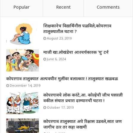
Popular
Recent
Comments
शिक्षकानेच विद्यार्थिनीस पळविले,कोपरगाव
तालुक्यातील घटना ?
August 23, 2019
माजी खा.लोखंडेचा आश्चर्यकारक ‘यु’ टर्न
June 6, 2024
कोपरगाव तालुक्यात अल्पवयीन मुलींवर बलात्कार ! तालुक्यात खळबळ
December 14, 2019
कोपरगावचे लोक करंटे,आ. कोल्हेची जीभ घसरली
वकील संघात प्रचारा दरम्यानची घटना !
October 17, 2019
कोपरगाव तालुक्यात अपे रिक्षास उडवले,सात जण
जागीच ठार तर सहा जखमी