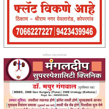
जाहिरात-9423439946