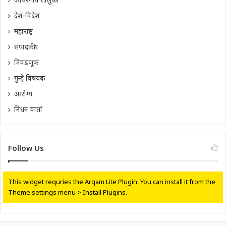
देश-विदेश
महाराष्ट्र
संपादकीय
निवडणूक
गुन्हे विषयक
आरोग्य
निधन वार्ता
Follow Us
This widget requries the Arqam Lite Plugin, You can install it from the
Theme settings menu > Install Plugins.