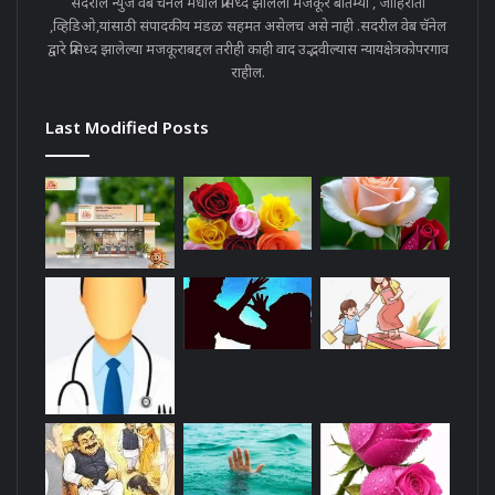
सदरील न्युज वेब चॅनेल मधील प्रसिध्द झालेला मजकूर बातम्या , जाहिराती
,व्हिडिओ,यांसाठी संपादकीय मंडळ सहमत असेलच असे नाही .सदरील वेब चॅनेल
द्वारे प्रसिध्द झालेल्या मजकूराबद्दल तरीही काही वाद उद्भवील्यास न्यायक्षेत्रकोपरगाव
राहील.
Last Modified Posts