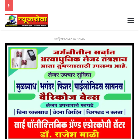
जाहिरात-9423439946