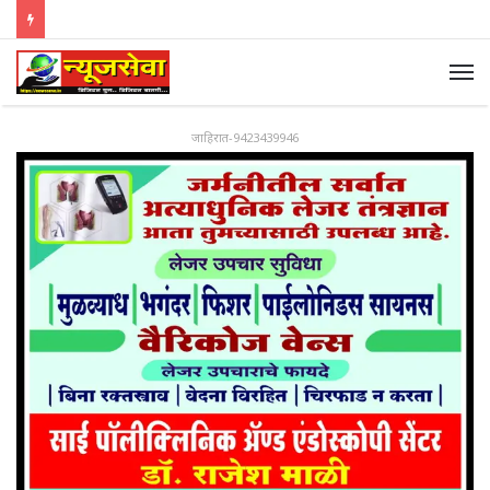
जाहिरात-9423439946