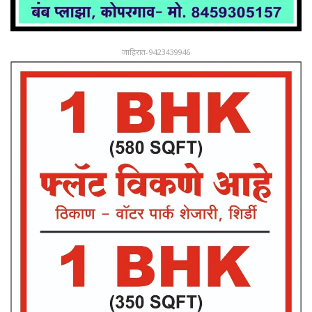
जाहिरात-9423439946