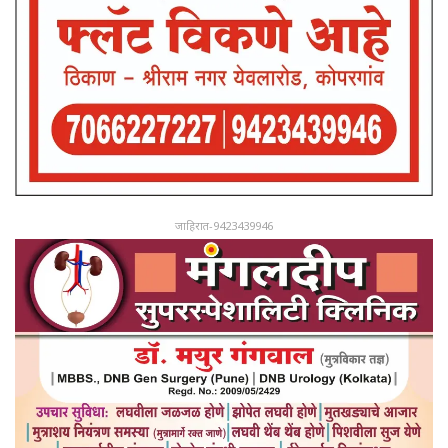
जाहिरात-9423439946