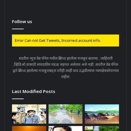
Follow us
Error Can not Get Tweets, Incorrect account info.
सदरील न्युज वेब चॅनेल मधील प्रसिध्द झालेला मजकूर बातम्या , जाहिराती
,व्हिडिओ,यांसाठी संपादकीय मंडळ सहमत असेलच असे नाही .सदरील वेब चॅनेल
द्वारे प्रसिध्द झालेल्या मजकूराबद्दल तरीही काही वाद उद्भवील्यास न्यायक्षेत्रकोपरगाव
राहील.
Last Modified Posts