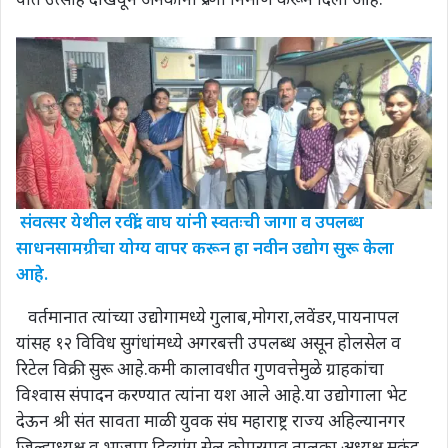
संवत्सर येथील रवींद्र वाघ यांनी स्वतःची जागा व उपलब्ध
साधनसामग्रीचा योग्य वापर करून हा नवीन उद्योग सुरू केला
आहे.
वर्तमानात त्यांच्या उद्योगामध्ये गुलाब,मोगरा,लवेंडर,पायनापल
यांसह १२ विविध सुगंधांमध्ये अगरबत्ती उपलब्ध असून होलसेल व
रिटेल विक्री सुरू आहे.कमी कालावधीत गुणवत्तेमुळे ग्राहकांचा
विश्वास संपादन करण्यात त्यांना यश आले आहे.या उद्योगाला भेट
देऊन श्री संत सावता माळी युवक संघ महाराष्ट्र राज्य अहिल्यानगर
जिल्हाध्यक्ष व भाजपा दिव्यांग सेल कोपरगाव तालुका अध्यक्ष मुकुंद