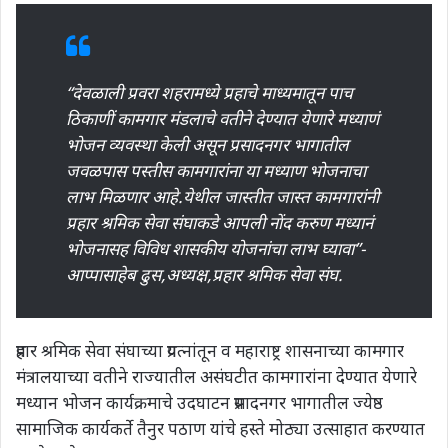
“देवळाली प्रवरा शहरामध्ये प्रहाचे माध्यमातून पाच
ठिकाणीं कामगार मंडलाचे वतीने देण्यात येणारे मध्याणं
भोजन व्यवस्था केली असून प्रसादनगर भागातील
जवळपास पस्तीस कामगारांना या मध्याण भोजनाचा
लाभ मिळणार आहे.येथील जास्तीत जास्त कामगारांनी
प्रहार श्रमिक सेवा संघाकडे आपली नोंद करुण मध्यानं
भोजनासह विविध शासकीय योजनांचा लाभ घ्यावा”-
आप्पासाहेब ढुस,अध्यक्ष,प्रहार श्रमिक सेवा संघ.
प्रहार श्रमिक सेवा संघाच्या प्रयत्नांतून व महाराष्ट्र शासनाच्या कामगार
मंत्रालयाच्या वतीने राज्यातील असंघटीत कामगारांना देण्यात येणारे
मध्यान भोजन कार्यक्रमाचे उदघाटन प्रसादनगर भागातील ज्येष्ठ
सामाजिक कार्यकर्ते तैनुर पठाण यांचे हस्ते मोठ्या उत्साहात करण्यात