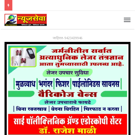
जाहिरात-9423439946