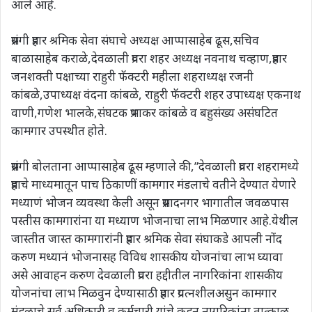
आले आहे.
प्रसंगी प्रहार श्रमिक सेवा संघाचे अध्यक्ष आप्पासाहेब ढूस,सचिव
बाळासाहेब कराळे,देवळाली प्रवरा शहर अध्यक्ष नवनाथ चव्हाण,प्रहार
जनशक्ती पक्षाच्या राहुरी फॅक्टरी महीला शहराध्यक्ष रजनी
कांबळे,उपाध्यक्ष वंदना कांबळे, राहुरी फॅक्टरी शहर उपाध्यक्ष एकनाथ
वाणी,गणेश भालके,संघटक प्रभाकर कांबळे व बहुसंख्य असंघटित
कामगार उपस्थीत होते.
प्रसंगी बोलताना आप्पासाहेब ढूस म्हणाले की,”देवळाली प्रवरा शहरामध्ये
प्रहाचे माध्यमातून पाच ठिकाणीं कामगार मंडलाचे वतीने देण्यात येणारे
मध्याणं भोजन व्यवस्था केली असून प्रसादनगर भागातील जवळपास
पस्तीस कामगारांना या मध्याण भोजनाचा लाभ मिळणार आहे.येथील
जास्तीत जास्त कामगारांनी प्रहार श्रमिक सेवा संघाकडे आपली नोंद
करुण मध्यानं भोजनासह विविध शासकीय योजनांचा लाभ घ्यावा
असे आवाहन करुण देवळाली प्रवरा हद्दीतील नागरिकांना शासकीय
योजनांचा लाभ मिळवुन देण्यासाठी प्रहार प्रयत्नशीलअसुन कामगार
मंडळाचे सर्व अधिकारी व कर्मचारी यांचे कडून नागरिकांना तात्काळ