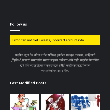
Follow us
Error Can not Get Tweets, Incorrect account info.
सदरील न्युज वेब चॅनेल मधील प्रसिध्द झालेला मजकूर बातम्या , जाहिराती
,व्हिडिओ,यांसाठी संपादकीय मंडळ सहमत असेलच असे नाही .सदरील वेब चॅनेल
द्वारे प्रसिध्द झालेल्या मजकूराबद्दल तरीही काही वाद उद्भवील्यास
न्यायक्षेत्रकोपरगाव राहील.
Last Modified Posts