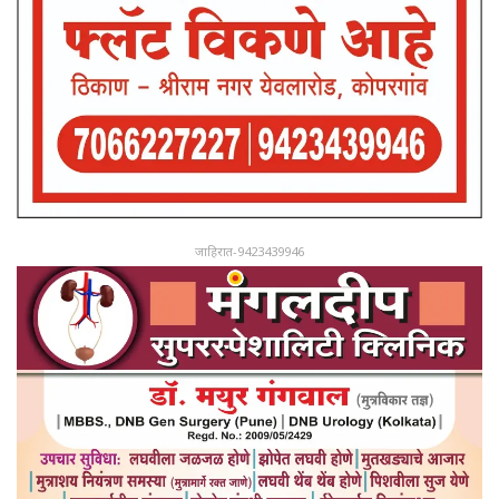
जाहिरात-9423439946