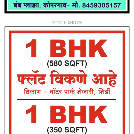
जाहिरात-9423439946