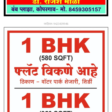
जाहिरात-9423439946