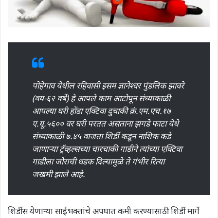
पोहेगाव येथील रहिवासी इसम ज्ञानेश्वर पुंडलिक झावरे
(वय-६२ वर्षे) हे आपले काम आटोपून संध्याकाळी
आपल्या घरी होंडा एक्टिवा दुचाकी क्रं.एम.एच.१७
ए.यू.५६०० वर घरी परतत असताना झगडे फाटा येथे
संध्याकाळी ७.४५ वाजता शिर्डी कडून नाशिक कडे
जाणाऱ्या ट्रॅव्हल्सच्या चारचाकी गाडीने त्यांच्या एक्टिवा
गाडीला जोराची धडक दिल्यामुळे ते गंभीर रित्या
जखमी झाले आहे.
शिर्डीस येणाऱ्या साईभक्तांचे अपघात कमी करण्यासाठी शिर्डी मार्गे