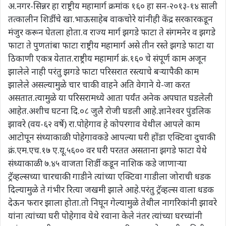
अ.नगर-सिन्नर हा राष्ट्रीय महामार्ग क्रमांक १६० हा सन-२०१३-१४ साली
तत्कालीन शिर्डीचे खा.भाऊसाहेब वाकचोरे यांनीही केंद्र सरकारकडून
मंजुर करून घेतला होता.व राज्य मार्ग झगडे फाटा ते संगमनेर व झगडे
फाटा ते पुणतांबा फाटा राष्ट्रीय महामार्ग असे तीन रस्ते झगडे फाटा या
ठिकाणी एकत्र येतात.राष्ट्रीय महामार्ग क्रं.१६० चे संपूर्ण काम अजून
झालेले नाही परंतु झगडे फाटा परिसरात रस्त्याचे बऱ्यापैकी काम
झालेले असल्यामुळे चार चाकी वाहने अति वेगाने ये-जा करत
असतात.त्यामुळे या परिसरामध्ये आता पर्यंत अनेक अपघात घडलेली
आहेत.अशीच घटना दि.०८ जुलै रोजी घडली आहे.ज्ञानेश्वर पुंडलिक
झावरे (वय-६२ वर्षे) रा.पोहेगाव हे कोपरगाव येथील आपले काम
आटोपून संध्याकाळी पोहेगावकडे आपल्या घरी होंडा एक्टिवा दुचाकी
क्रं.एम.एच.१७ ए.यू.५६०० वर घरी परतत असताना झगडे फाटा येथे
संध्याकाळी ७.४५ वाजता शिर्डी कडून नाशिक कडे जाणाऱ्या
ट्रॅव्हल्सच्या चारचाकी गाडीने त्यांच्या एक्टिवा गाडीला जोराची धडक
दिल्यामुळे ते गंभीर रित्या जखमी झाले आहे.परंतु ट्रॅव्हल्स वाला धडक
देऊन फरार झाला होता.तो निघून गेल्यामुळे तेथील नागरिकांनी झावरे
यांना त्यांच्या घरी पोहेगाव येथे रवाना केले नंतर त्यांच्या घरच्यांनी