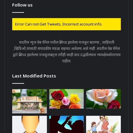
Follow us
Error Can not Get Tweets, Incorrect account info.
सदरील न्युज वेब चॅनेल मधील प्रसिध्द झालेला मजकूर बातम्या , जाहिराती
,व्हिडिओ,यांसाठी संपादकीय मंडळ सहमत असेलच असे नाही .सदरील वेब चॅनेल
द्वारे प्रसिध्द झालेल्या मजकूराबद्दल तरीही काही वाद उद्भवील्यास न्यायक्षेत्रकोपरगाव
राहील.
Last Modified Posts