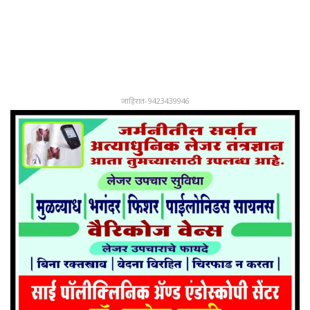
जाहिरात-9423439946