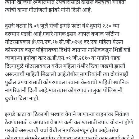
त्यांना खाजगी रुग्णालयात उपचारासाठी दाखल केल्याची माहिती
त्यांची कन्या गीतांजली झांबरे यांनी दिली आहे.
दुसरी घटना दि.०९ जुलै रोजी झगडे फाटा येथे दुपारी २.३० च्या
दरम्यान घडली आहे.गवारे नामक इसम आपले बजाज प्लॅटीना
मोटरसायकल क्रं.एम.एच.१७ सी.जी.०२५१ वर एक महिला घेऊन
कोपरगाव कडून पोहेगावच्या दिशेने जाताना नाशिककडून शिर्डी कडे
जाणाऱ्या इनोव्हा कार क्रं.डी.एन.०९ जी.२६१० या गाडीने धडक
दिल्यामुळे मोटरसायकल वरील महिला गंभीर रित्या जखमी झाली
असल्याची माहिती मिळाली आहे.तेथील नागरिकांनी त्या दोघांनाही
पुढील उपचारासाठी कोपरगावला रवाना केल्याची माहिती स्थानिक
नागरिकांनी दिली आहे.मात्र त्यास कोपरगाव तालुका पोलिसांनी
दुजोरा दिला नाही.
झगडे फाटा या ठिकाणी भरधाव वेगाने जाणाऱ्या वाहनांवर नियंत्रण
ठेवण्यासाठी व अपघाताचे प्रमाण कमी करण्यासाठी उपाय योजना होणे
गरजेचे असल्याची चर्चा येथील नागरिकांमधून होत आहे.तसेच
कोपरगाव संगमनेर मार्गावर होणाऱ्या उड्डाणपुलाचे काम अपूर्ण आहे ते