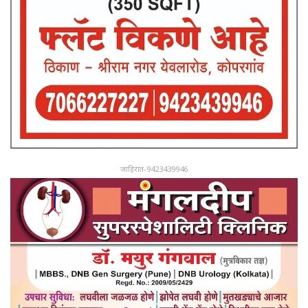
जाहिरात-9423439946