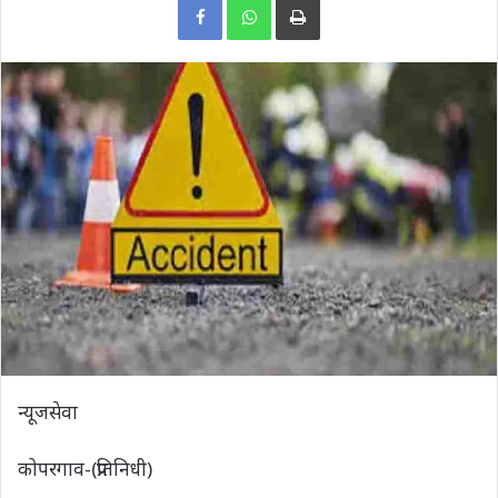
न्यूजसेवा
कोपरगाव-(प्रतिनिधी)