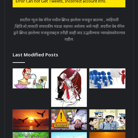
Error Can not Get Tweets, Incorrect account info.
सदरील न्युज वेब चॅनेल मधील प्रसिध्द झालेला मजकूर बातम्या , जाहिराती
,व्हिडिओ,यांसाठी संपादकीय मंडळ सहमत असेलच असे नाही .सदरील वेब चॅनेल
द्वारे प्रसिध्द झालेल्या मजकूराबद्दल तरीही काही वाद उद्भवील्यास न्यायक्षेत्रकोपरगाव
राहील.
Last Modified Posts