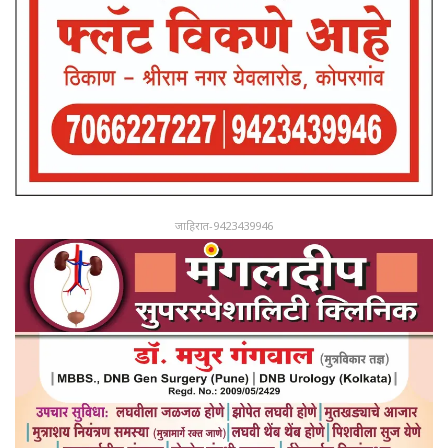
जाहिरात-9423439946