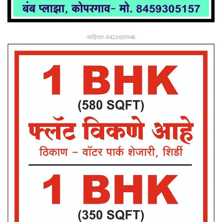
जाहिरात-9423439946