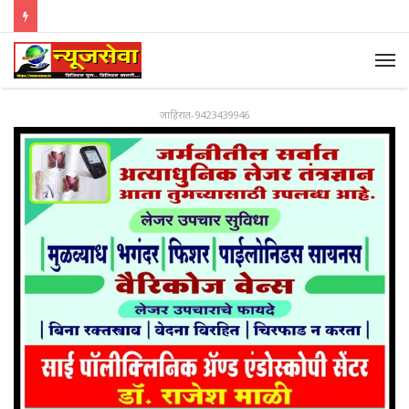
जाहिरात-9423439946