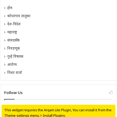
होम
कोपरगाव तालुका
देश-विदेश
महाराष्ट्र
संपादकीय
निवडणूक
गुन्हे विषयक
आरोग्य
निधन वार्ता
Follow Us
This widget requries the Arqam Lite Plugin, You can install it from the
Theme settings menu > Install Plugins.