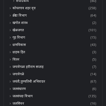
संपादकीय
(80)
कोपरगाव शहर वृत्त
(258)
क्रीडा विभाग
(64)
खगोल शास्त्र
(2)
खेळजगत
(101)
गृह विभाग
(15)
ग्रामविकास
(43)
ग्राहक हित
(3)
चिंतन
(5)
जगावेगळा हरींनाम सप्ताह
(7)
जगावेगळे
(14)
जयंती,पुण्यतिथी अभिवादन
(67)
जलसंधारण
(6)
जलसंपदा विभाग
(135)
जलसिंचन
(16)