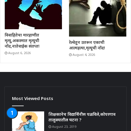
विवाहितेचा मारहाणीत
मृत्यू,अकस्मात मृत्यूची
रेल्वेतून उतरून एकाची
नोंद,नातेवाईक संतप्त!
आत्महत्या,मृत्यूची नोंद!
August 6, 2026
August 4, 2026
Most Viewed Posts
शिक्षकानेच विद्यार्थिनीस पळविले,कोपरगाव
तालुक्यातील घटना ?
August 23, 2019