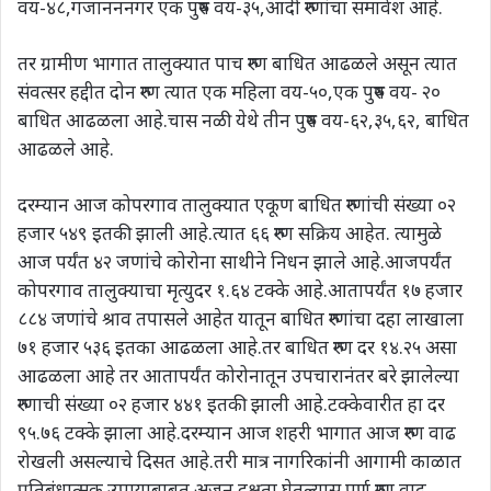
वय-४८,गजानननगर एक पुरुष वय-३५,आदी रुग्णांचा समावेश आहे.
तर ग्रामीण भागात तालुक्यात पाच रुग्ण बाधित आढळले असून त्यात
संवत्सर हद्दीत दोन रुग्ण त्यात एक महिला वय-५०,एक पुरुष वय- २०
बाधित आढळला आहे.चास नळी येथे तीन पुरुष वय-६२,३५,६२, बाधित
आढळले आहे.
दरम्यान आज कोपरगाव तालुक्यात एकूण बाधित रुग्णांची संख्या ०२
हजार ५४९ इतकी झाली आहे.त्यात ६६ रुग्ण सक्रिय आहेत. त्यामुळे
आज पर्यंत ४२ जणांचे कोरोना साथीने निधन झाले आहे.आजपर्यंत
कोपरगाव तालुक्याचा मृत्युदर १.६४ टक्के आहे.आतापर्यंत १७ हजार
८८४ जणांचे श्राव तपासले आहेत यातून बाधित रुग्णांचा दहा लाखाला
७१ हजार ५३६ इतका आढळला आहे.तर बाधित रुग्ण दर १४.२५ असा
आढळला आहे तर आतापर्यंत कोरोनातून उपचारानंतर बरे झालेल्या
रुग्णाची संख्या ०२ हजार ४४१ इतकी झाली आहे.टक्केवारीत हा दर
९५.७६ टक्के झाला आहे.दरम्यान आज शहरी भागात आज रुग्ण वाढ
रोखली असल्याचे दिसत आहे.तरी मात्र नागरिकांनी आगामी काळात
प्रतिबंधात्मक उपायाबाबत अजून दक्षता घेतल्यास पूर्ण रुग्ण वाढ