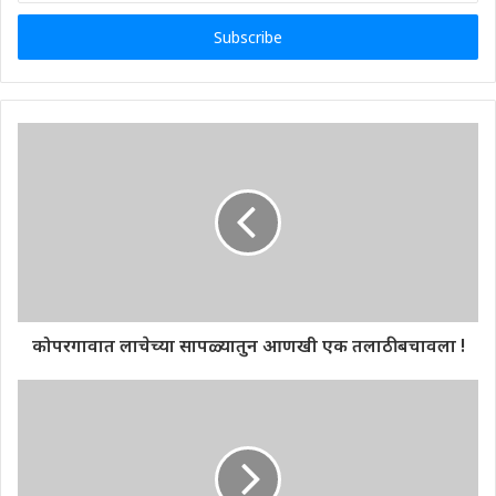
Email
address
कोपरगावात लाचेच्या सापळ्यातुन आणखी एक तलाठी बचावला !