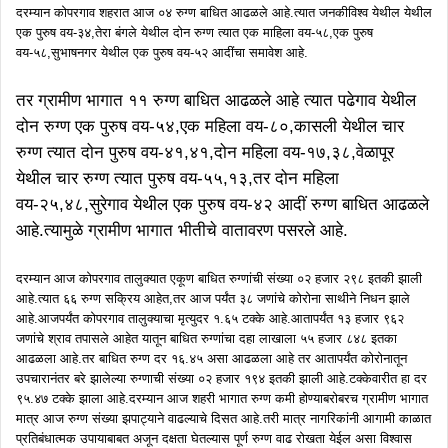
दरम्यान कोपरगाव शहरात आज ०४ रुग्ण बाधित आढळले आहे.त्यात जनकीविश्व येथील येथील
एक पुरुष वय-३४,तेरा बंगले येथील दोन रुग्ण त्यात एक माहिला वय-५८,एक पुरुष
वय-५८,सुभाषनगर येथील एक पुरुष वय-५२ आदींचा समावेश आहे.
तर ग्रामीण भागात ११ रुग्ण बाधित आढळले आहे त्यात पढेगाव येथील
दोन रुग्ण एक पुरुष वय-५४,एक महिला वय-८०,कासली येथील चार
रुग्ण त्यात दोन पुरुष वय-४१,४१,दोन महिला वय-१७,३८,वेळापूर
येथील चार रुग्ण त्यात पुरुष वय-५५,१३,तर दोन महिला
वय-२५,४८,सुरेगाव येथील एक पुरुष वय-४२ आदीं रुग्ण बाधित आढळले
आहे.त्यामुळे ग्रामीण भागात भीतीचे वातावरण पसरले आहे.
दरम्यान आज कोपरगाव तालुक्यात एकूण बाधित रुग्णांची संख्या ०२ हजार २९८ इतकी झाली
आहे.त्यात ६६ रुग्ण सक्रिय आहेत,तर आज पर्यंत ३८ जणांचे कोरोना साथीने निधन झाले
आहे.आजपर्यंत कोपरगाव तालुक्याचा मृत्युदर १.६५ टक्के आहे.आतापर्यंत १३ हजार ९६२
जणांचे श्राव तपासले आहेत यातून बाधित रुग्णांचा दहा लाखाला ५५ हजार ८४८ इतका
आढळला आहे.तर बाधित रुग्ण दर १६.४५ असा आढळला आहे तर आतापर्यंत कोरोनातून
उपचारानंतर बरे झालेल्या रुग्णाची संख्या ०२ हजार १९४ इतकी झाली आहे.टक्केवारीत हा दर
९५.४७ टक्के झाला आहे.दरम्यान आज शहरी भागात रुग्ण कमी होण्याबरोबरच ग्रामीण भागात
मात्र आज रुग्ण संख्या झपाट्याने वाढल्याचे दिसत आहे.तरी मात्र नागरिकांनी आगामी काळात
प्रतिबंधात्मक उपायाबाबत अजून दक्षता घेतल्यास पूर्ण रुग्ण वाढ रोखता येईल असा विश्वास