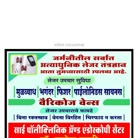
जाहिरात-9423439946