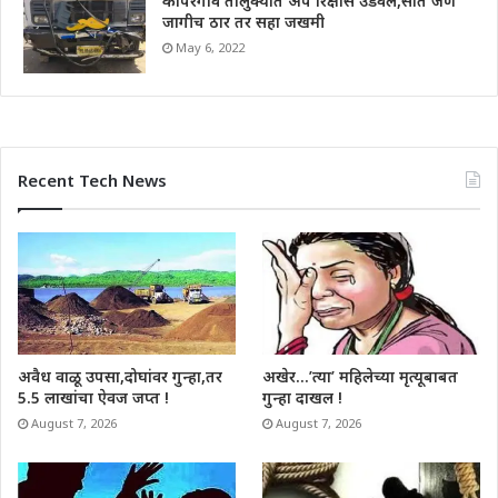
कोपरगाव तालुक्यात अपे रिक्षास उडवले,सात जण
जागीच ठार तर सहा जखमी
May 6, 2022
Recent Tech News
अवैध वाळू उपसा,दोघांवर गुन्हा,तर
अखेर…’त्या’ महिलेच्या मृत्यूबाबत
5.5 लाखांचा ऐवज जप्त !
गुन्हा दाखल !
August 7, 2026
August 7, 2026