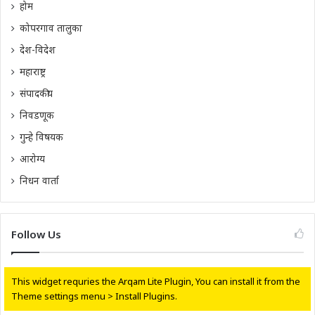
होम
कोपरगाव तालुका
देश-विदेश
महाराष्ट्र
संपादकीय
निवडणूक
गुन्हे विषयक
आरोग्य
निधन वार्ता
Follow Us
This widget requries the Arqam Lite Plugin, You can install it from the
Theme settings menu > Install Plugins.