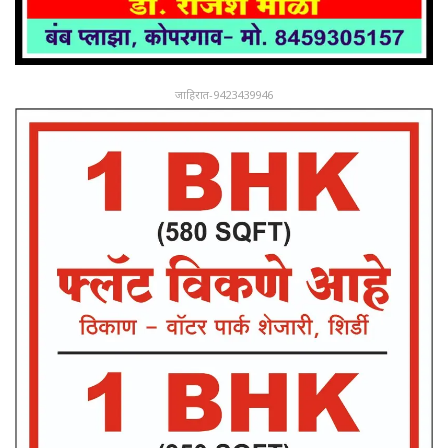
जाहिरात-9423439946