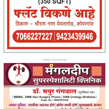
जाहिरात-9423439946