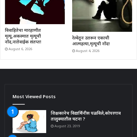
विवाहितेचा मारहाणीत
मृत्यू,अकस्मात मृत्यूची
रेल्वेतून उतरून एकाची
नोंद,नातेवाईक संतप्त!
आत्महत्या,मृत्यूची नोंद!
August 6, 2026
August 4, 2026
Most Viewed Posts
शिक्षकानेच विद्यार्थिनीस पळविले,कोपरगाव
तालुक्यातील घटना ?
August 23, 2019