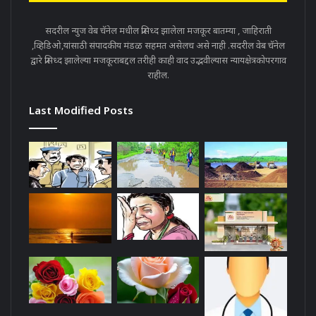
सदरील न्युज वेब चॅनेल मधील प्रसिध्द झालेला मजकूर बातम्या , जाहिराती
,व्हिडिओ,यांसाठी संपादकीय मंडळ सहमत असेलच असे नाही .सदरील वेब चॅनेल
द्वारे प्रसिध्द झालेल्या मजकूराबद्दल तरीही काही वाद उद्भवील्यास न्यायक्षेत्रकोपरगाव
राहील.
Last Modified Posts