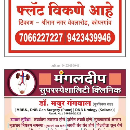
जाहिरात-9423439946