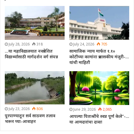
July 28, 2026
318
July 24, 2026
705
…या महाविद्यालयात नवप्रवेशित
सामाजिक न्याय मार्फत १.१०
विद्यार्थ्यांसाठी मार्गदर्शन वर्ग संपन्न
कोटींच्या कामांना प्रशासकीय मंजुरी-…
यांची माहिती
July 23, 2026
806
June 29, 2026
2,065
पूरपाण्यातून सर्व साठवण तलाव
आपल्या पिताश्रींचे स्वप्न पूर्ण केले”-…
भरून घ्या-आवाहन
या आमदारांचा दावा!