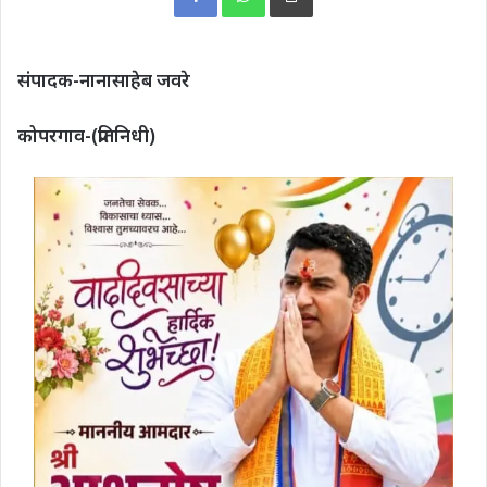
संपादक-नानासाहेब जवरे
कोपरगाव-(प्रतिनिधी)