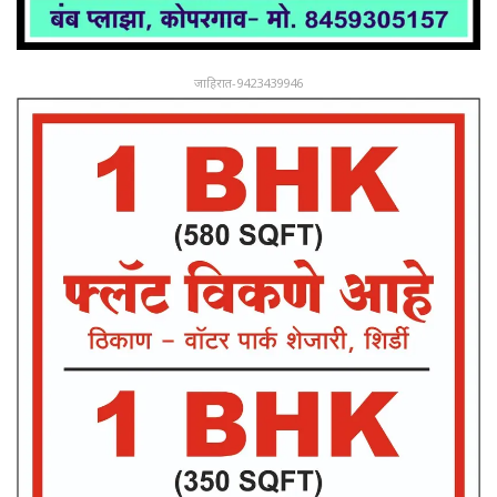
जाहिरात-9423439946