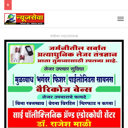
जाहिरात-9423439946