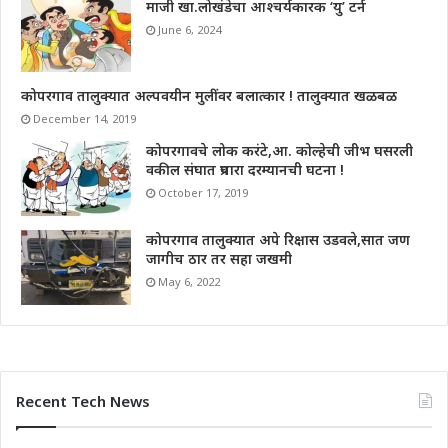
माजी खा.लोखंडेचा आश्चर्यकारक ‘यु’ टर्न
June 6, 2024
कोपरगाव तालुक्यात अल्पवयीन मुलींवर बलात्कार ! तालुक्यात खळबळ
December 14, 2019
कोपरगावचे लोक करंटे,आ. कोल्हेची जीभ घसरली
वकील संघात प्रचारा दरम्यानची घटना !
October 17, 2019
कोपरगाव तालुक्यात अपे रिक्षास उडवले,सात जण
जागीच ठार तर सहा जखमी
May 6, 2022
Recent Tech News