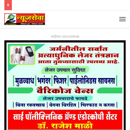
जाहिरात-9423439946