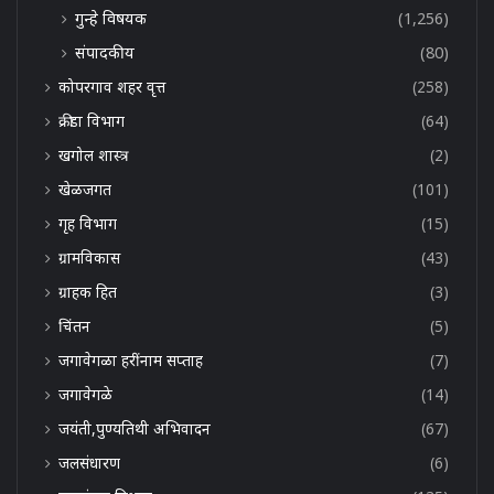
गुन्हे विषयक
(1,256)
संपादकीय
(80)
कोपरगाव शहर वृत्त
(258)
क्रीडा विभाग
(64)
खगोल शास्त्र
(2)
खेळजगत
(101)
गृह विभाग
(15)
ग्रामविकास
(43)
ग्राहक हित
(3)
चिंतन
(5)
जगावेगळा हरींनाम सप्ताह
(7)
जगावेगळे
(14)
जयंती,पुण्यतिथी अभिवादन
(67)
जलसंधारण
(6)