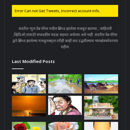
Error Can not Get Tweets, Incorrect account info.
सदरील न्युज वेब चॅनेल मधील प्रसिध्द झालेला मजकूर बातम्या , जाहिराती
,व्हिडिओ,यांसाठी संपादकीय मंडळ सहमत असेलच असे नाही .सदरील वेब चॅनेल
द्वारे प्रसिध्द झालेल्या मजकूराबद्दल तरीही काही वाद उद्भवील्यास न्यायक्षेत्रकोपरगाव
राहील.
Last Modified Posts