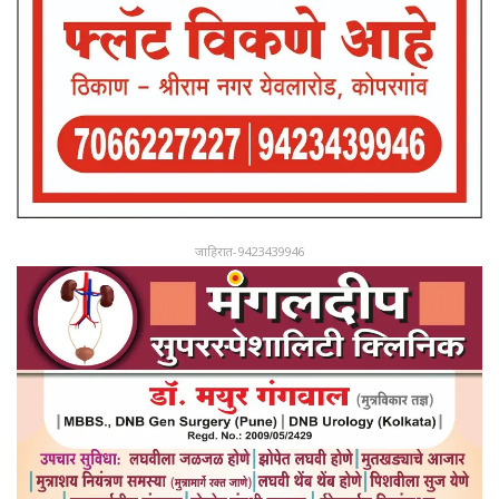
जाहिरात-9423439946