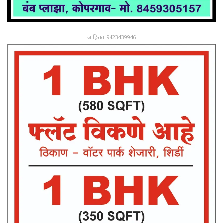
जाहिरात-9423439946