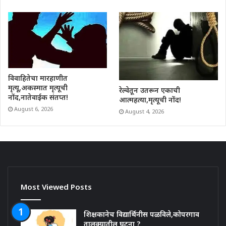
विवाहितेचा मारहाणीत
मृत्यू,अकस्मात मृत्यूची
रेल्वेतून उतरून एकाची
नोंद,नातेवाईक संतप्त!
आत्महत्या,मृत्यूची नोंद!
August 6, 2026
August 4, 2026
Most Viewed Posts
शिक्षकानेच विद्यार्थिनीस पळविले,कोपरगाव
तालुक्यातील घटना ?