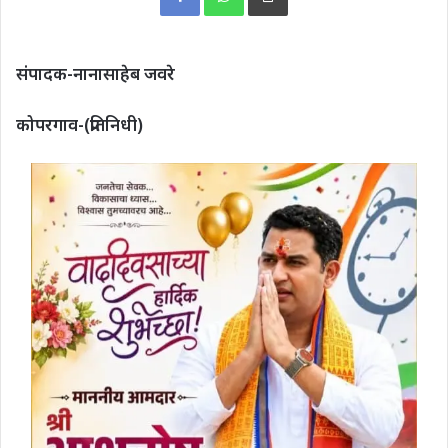
संपादक-नानासाहेब जवरे
कोपरगाव-(प्रतिनिधी)