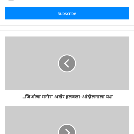
your
Email
address
...जिओचा मनोरा अखेर हलवला-आंदोलनाला यश