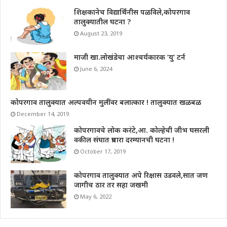
शिक्षकानेच विद्यार्थिनीस पळविले,कोपरगाव
तालुक्यातील घटना ?
August 23, 2019
माजी खा.लोखंडेचा आश्चर्यकारक ‘यु’ टर्न
June 6, 2024
कोपरगाव तालुक्यात अल्पवयीन मुलींवर बलात्कार ! तालुक्यात खळबळ
December 14, 2019
कोपरगावचे लोक करंटे,आ. कोल्हेची जीभ घसरली
वकील संघात प्रचारा दरम्यानची घटना !
October 17, 2019
कोपरगाव तालुक्यात अपे रिक्षास उडवले,सात जण
जागीच ठार तर सहा जखमी
May 6, 2022