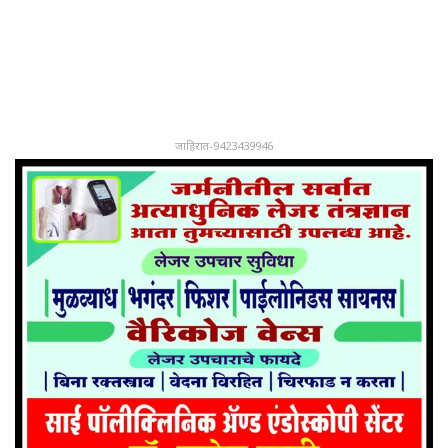
जाहिरात-9423439946