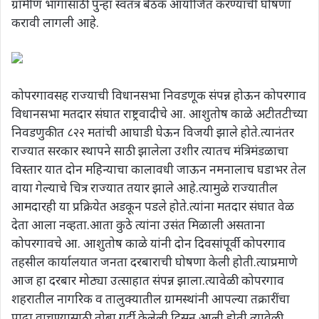
ग्रामीण भागासाठी पुन्हा स्वतंत्र बैठक आयोजित करण्याची घोषणा
करावी लागली आहे.
कोपरगावसह राज्याची विधानसभा निवडणूक संपन्न होऊन कोपरगाव
विधानसभा मतदार संघात राष्ट्रवादीचे आ. आशुतोष काळे अटीतटीच्या
निवडणुकीत ८२२ मतांची आघाडी घेऊन विजयी झाले होते.त्यानंतर
राज्यात सरकार स्थापने साठी झालेला उशीर त्यातच मंत्रिमंडळाचा
विस्तार यात दोन महिन्याचा कालावधी जाऊन नमनालाच घडाभर तेल
वाया गेल्याचे चित्र राज्यात तयार झाले आहे.त्यामुळे राज्यातील
आमदारही या प्रक्रियेत अडकून पडले होते.त्यांना मतदार संघात वेळ
देता आला नव्हता.आता कुठे त्यांना उसंत मिळाली असताना
कोपरगावचे आ. आशुतोष काळे यांनी दोन दिवसांपूर्वी कोपरगाव
तहसील कार्यालयात जनता दरबाराची घोषणा केली होती.त्याप्रमाणे
आज हा दरबार मोठ्या उत्साहात संपन्न झाला.त्यावेळी कोपरगाव
शहरातील नागरिक व तालुक्यातील ग्रामस्थांनी आपल्या तक्रारींचा
पाढा वाचण्यासाठी तोबा गर्दी केलेली दिसून आली होती.त्यावेळी