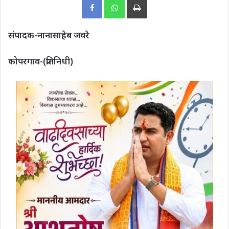
संपादक-नानासाहेब जवरे
कोपरगाव-(प्रतिनिधी)