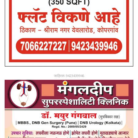
जाहिरात-9423439946