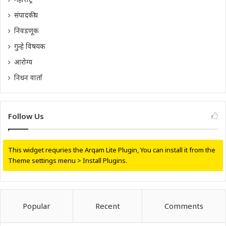
संपादकीय
निवडणूक
गुन्हे विषयक
आरोग्य
निधन वार्ता
Follow Us
This widget requries the Arqam Lite Plugin, You can install it from the
Theme settings menu > Install Plugins.
Popular
Recent
Comments