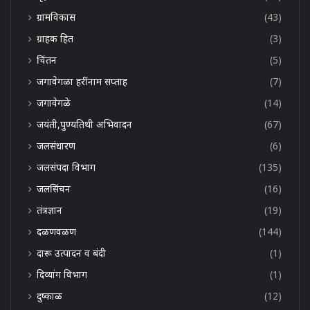
ग्रामविकास
(43)
ग्राहक हित
(3)
चिंतन
(5)
जगावेगळा हरींनाम सप्ताह
(7)
जगावेगळे
(14)
जयंती,पुण्यतिथी अभिवादन
(67)
जलसंधारण
(6)
जलसंपदा विभाग
(135)
जलसिंचन
(16)
तंत्रज्ञान
(19)
दळणवळण
(144)
दारू उत्पादन व बंदी
(1)
दिव्यांग विभाग
(1)
दुष्काळ
(12)