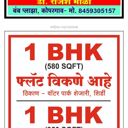
जाहिरात-9423439946