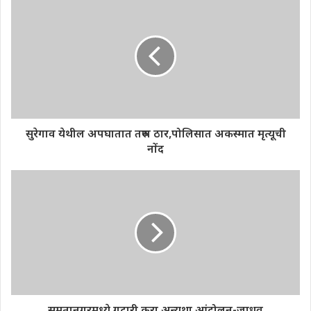
सुरेगाव येथील अपघातात तरुण ठार,पोलिसात अकस्मात मृत्यूची
नोंद
समतानगरमध्ये गटारी करा अन्यथा आंदोलन-जाधव