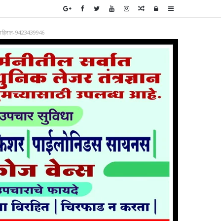
Random
Log
Sidebar
Article
In
ाहिरात-9423439946