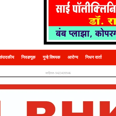
संपादकीय
निवडणूक
गुन्हे विषयक
आरोग्य
निधन वार्ता
जाहिरात-9423439946