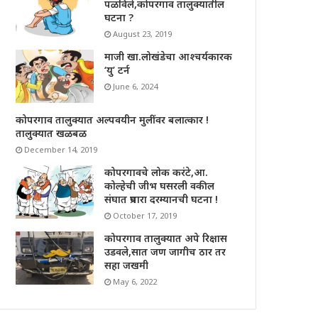
पळविले,कोपरगाव तालुक्यातील
घटना ?
August 23, 2019
माजी खा.लोखंडेचा आश्चर्यकारक
‘यु’ टर्न
June 6, 2024
कोपरगाव तालुक्यात अल्पवयीन मुलींवर बलात्कार !
तालुक्यात खळबळ
December 14, 2019
कोपरगावचे लोक करंटे,आ.
कोल्हेची जीभ घसरली वकील
संघात प्रचारा दरम्यानची घटना !
October 17, 2019
कोपरगाव तालुक्यात अपे रिक्षास
उडवले,सात जण जागीच ठार तर
सहा जखमी
May 6, 2022