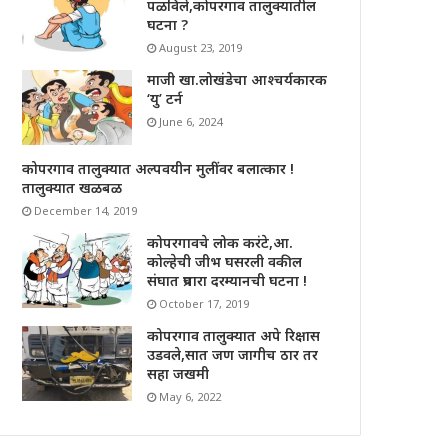
पळविले,कोपरगाव तालुक्यातील
घटना ?
August 23, 2019
माजी खा.लोखंडेचा आश्चर्यकारक
‘यु’ टर्न
June 6, 2024
कोपरगाव तालुक्यात अल्पवयीन मुलींवर बलात्कार !
तालुक्यात खळबळ
December 14, 2019
कोपरगावचे लोक करंटे,आ.
कोल्हेची जीभ घसरली वकील
संघात प्रचारा दरम्यानची घटना !
October 17, 2019
कोपरगाव तालुक्यात अपे रिक्षास
उडवले,सात जण जागीच ठार तर
सहा जखमी
May 6, 2022