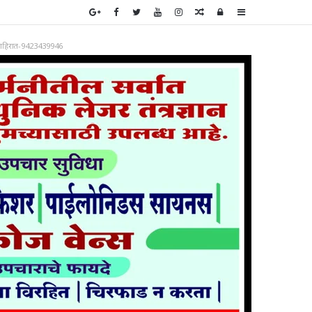
Random
Log
Sidebar
Article
In
ाहिरात-9423439946