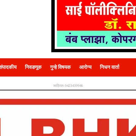
संपादकीय
निवडणूक
गुन्हे विषयक
आरोग्य
निधन वार्ता
जाहिरात-9423439946