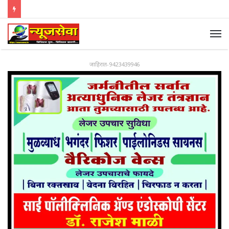
जाहिरात-9423439946