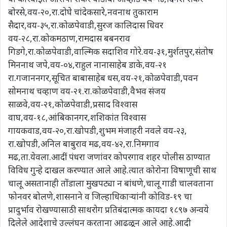
बोरसे,वय-२०,रा.दोघे चांदेकसारे,नवनाथ तुकाराम
सैदार,वय-३५,रा.कोळपेवाडी,सुरज कालिदास धिवर
वय-२८,रा.कोकमठाण,रामदास बबनराव
गिडगे,रा.कोळपेवाडी,वाल्मिक सदाशिव गोरे.वय-३१,मुर्शतपुर,संतोष
मिननाथ जपे,वय-०४,राहुल नानासाहेब डाके,वय-२१
रा.गजाननगर,सूचित बाबासाहेब धस,वय-२१,कोळपेवाडी,पवन
सोमनाथ चव्हाण वय-२१.रा.कोळपेवाडी,वैभव संजय
साळवे,वय-२१,कोळपेवाडी,प्रसाद विश्वास
वाघ,वय-१८,आंबिकानगर,शशिकांत विश्वास
गायकवाड,वय-२०,रा.खोपडी,शुभम मंजाहरी नवले वय-२३,
रा.खोपडी,अनिल बाबुराव मढ,वय-४२,रा.निमगाव
मढ,ता.येवला.आदीं पंधरा जणांवर कोपरगाव शहर पोलीस ठाण्यात
विविध गुन्हे दाखल करण्यात आले आहे.त्यात कोरोना विषाणूची साथ
चालू असतानाही तोंडाला मुखपट्या न बांधणे,चालू गाडी चालवताना
फोनवर बोलणे,शासनाने व जिल्हाधिकाऱ्यांनी कोविड-१९ चा
प्रादुर्भाव रोखण्यासाठी साथरोग प्रतिबंदात्मक कायदा १८९७ अन्वये
दिलेले आदेशाचे उल्लंघन करताना आढळून आले आहे.आदी