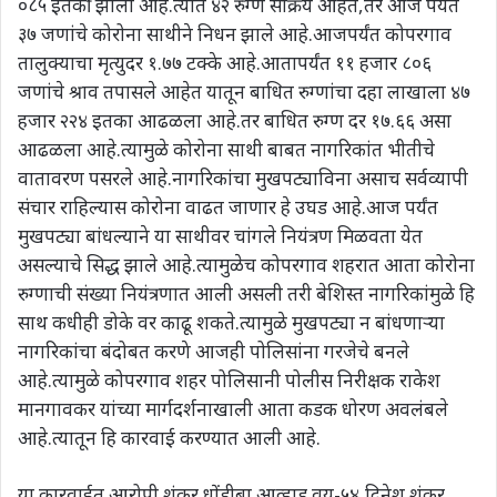
०८५ इतकी झाली आहे.त्यात ४२ रुग्ण सक्रिय आहेत,तर आज पर्यंत
३७ जणांचे कोरोना साथीने निधन झाले आहे.आजपर्यंत कोपरगाव
तालुक्याचा मृत्युदर १.७७ टक्के आहे.आतापर्यंत ११ हजार ८०६
जणांचे श्राव तपासले आहेत यातून बाधित रुग्णांचा दहा लाखाला ४७
हजार २२४ इतका आढळला आहे.तर बाधित रुग्ण दर १७.६६ असा
आढळला आहे.त्यामुळे कोरोना साथी बाबत नागरिकांत भीतीचे
वातावरण पसरले आहे.नागरिकांचा मुखपट्याविना असाच सर्वव्यापी
संचार राहिल्यास कोरोना वाढत जाणार हे उघड आहे.आज पर्यंत
मुखपट्या बांधल्याने या साथीवर चांगले नियंत्रण मिळवता येत
असल्याचे सिद्ध झाले आहे.त्यामुळेच कोपरगाव शहरात आता कोरोना
रुग्णाची संख्या नियंत्रणात आली असली तरी बेशिस्त नागरिकांमुळे हि
साथ कधीही डोके वर काढू शकते.त्यामुळे मुखपट्या न बांधणाऱ्या
नागरिकांचा बंदोबत करणे आजही पोलिसांना गरजेचे बनले
आहे.त्यामुळे कोपरगाव शहर पोलिसानी पोलीस निरीक्षक राकेश
मानगावकर यांच्या मार्गदर्शनाखाली आता कडक धोरण अवलंबले
आहे.त्यातून हि कारवाई करण्यात आली आहे.
या कारवाईत आरोपी शंकर धोंडीबा आव्हाड वय-५४,दिनेश शंकर