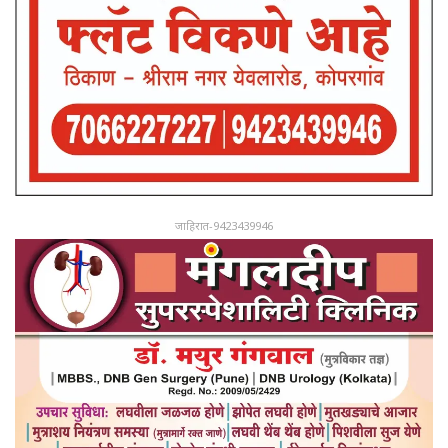
जाहिरात-9423439946