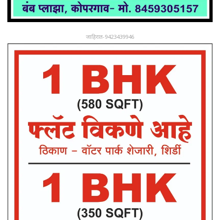
जाहिरात-9423439946