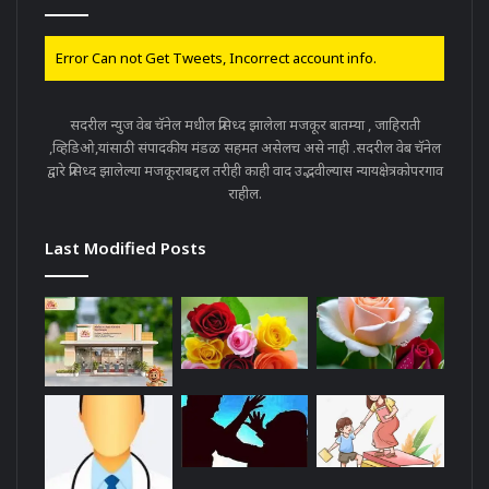
Error Can not Get Tweets, Incorrect account info.
सदरील न्युज वेब चॅनेल मधील प्रसिध्द झालेला मजकूर बातम्या , जाहिराती
,व्हिडिओ,यांसाठी संपादकीय मंडळ सहमत असेलच असे नाही .सदरील वेब चॅनेल
द्वारे प्रसिध्द झालेल्या मजकूराबद्दल तरीही काही वाद उद्भवील्यास न्यायक्षेत्रकोपरगाव
राहील.
Last Modified Posts