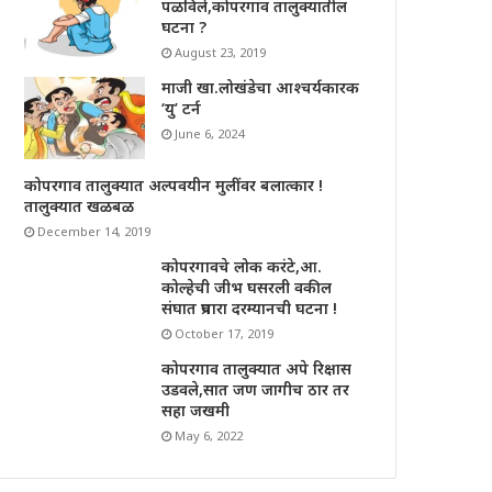
पळविले,कोपरगाव तालुक्यातील
घटना ?
August 23, 2019
माजी खा.लोखंडेचा आश्चर्यकारक
‘यु’ टर्न
June 6, 2024
कोपरगाव तालुक्यात अल्पवयीन मुलींवर बलात्कार !
तालुक्यात खळबळ
December 14, 2019
कोपरगावचे लोक करंटे,आ.
कोल्हेची जीभ घसरली वकील
संघात प्रचारा दरम्यानची घटना !
October 17, 2019
कोपरगाव तालुक्यात अपे रिक्षास
उडवले,सात जण जागीच ठार तर
सहा जखमी
May 6, 2022