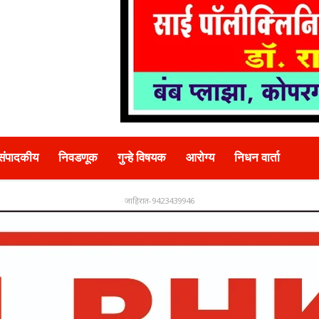
संपादकीय
निवडणूक
गुन्हे विषयक
आरोग्य
निधन वार्ता
जाहिरात-9423439946