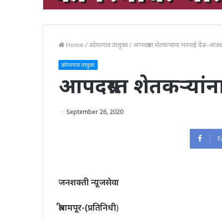
Home
/
कोपरगाव तालुका
/
आपदग्रस्त शेतकऱ्यांना भरपाई देऊ-आश्
कोपरगाव तालुका
आपदग्रस्त शेतकऱ्या
September 26, 2020
F
जनशक्ती न्यूजसेवा
श्रीरामपूर-(प्रतिनिधी
)