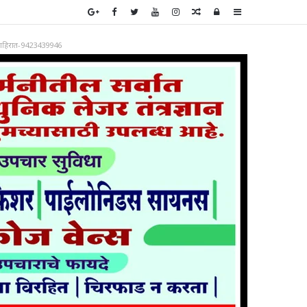
Random
Log
Sidebar
Article
In
ाहिरात-9423439946