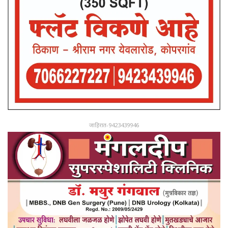
जाहिरात-9423439946