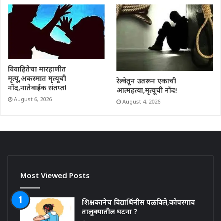
विवाहितेचा मारहाणीत
मृत्यू,अकस्मात मृत्यूची
रेल्वेतून उतरून एकाची
नोंद,नातेवाईक संतप्त!
आत्महत्या,मृत्यूची नोंद!
August 6, 2026
August 4, 2026
Most Viewed Posts
शिक्षकानेच विद्यार्थिनीस पळविले,कोपरगाव
तालुक्यातील घटना ?