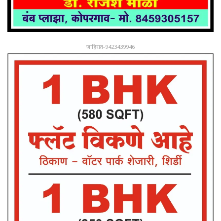
जाहिरात-9423439946