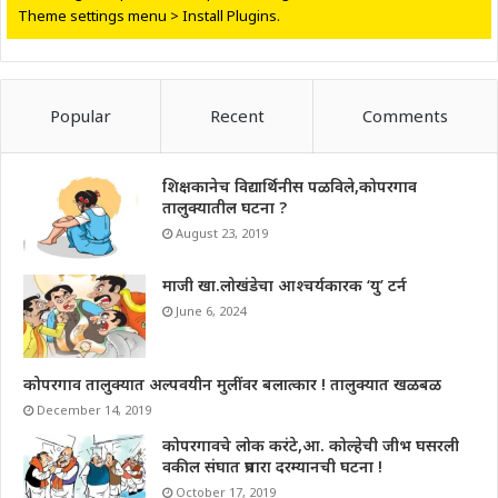
Theme settings menu > Install Plugins.
Popular
Recent
Comments
शिक्षकानेच विद्यार्थिनीस पळविले,कोपरगाव
तालुक्यातील घटना ?
August 23, 2019
माजी खा.लोखंडेचा आश्चर्यकारक ‘यु’ टर्न
June 6, 2024
कोपरगाव तालुक्यात अल्पवयीन मुलींवर बलात्कार ! तालुक्यात खळबळ
December 14, 2019
कोपरगावचे लोक करंटे,आ. कोल्हेची जीभ घसरली
वकील संघात प्रचारा दरम्यानची घटना !
October 17, 2019