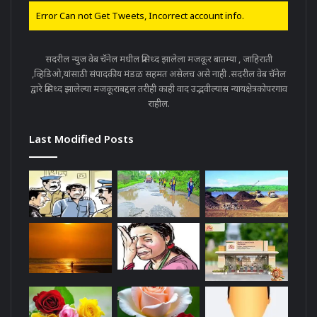
Error Can not Get Tweets, Incorrect account info.
सदरील न्युज वेब चॅनेल मधील प्रसिध्द झालेला मजकूर बातम्या , जाहिराती
,व्हिडिओ,यांसाठी संपादकीय मंडळ सहमत असेलच असे नाही .सदरील वेब चॅनेल
द्वारे प्रसिध्द झालेल्या मजकूराबद्दल तरीही काही वाद उद्भवील्यास न्यायक्षेत्रकोपरगाव
राहील.
Last Modified Posts