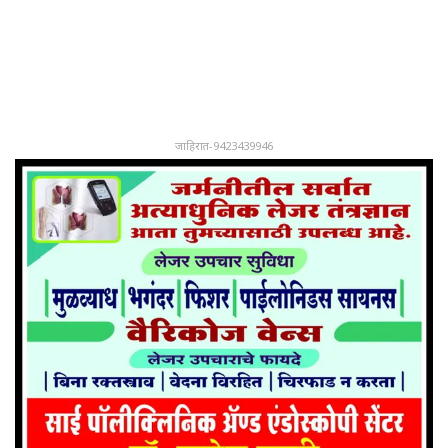
जाहिरात-9423439946