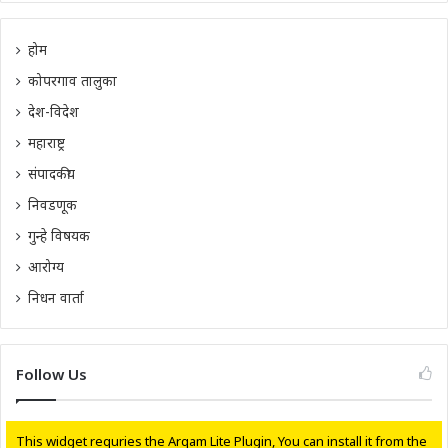
होम
कोपरगाव तालुका
देश-विदेश
महाराष्ट्र
संपादकीय
निवडणूक
गुन्हे विषयक
आरोग्य
निधन वार्ता
Follow Us
This widget requries the Arqam Lite Plugin, You can install it from the