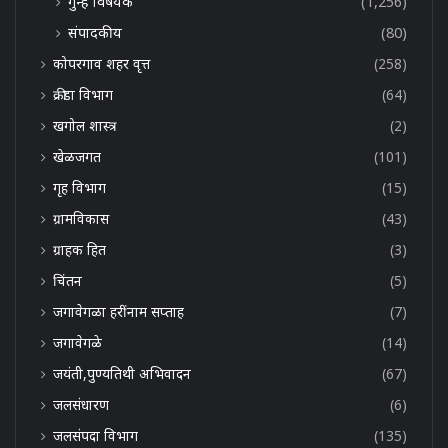
गुन्हे विषयक
(1,256)
संपादकीय
(80)
कोपरगाव शहर वृत्त
(258)
क्रीडा विभाग
(64)
खगोल शास्त्र
(2)
खेळजगत
(101)
गृह विभाग
(15)
ग्रामविकास
(43)
ग्राहक हित
(3)
चिंतन
(5)
जगावेगळा हरींनाम सप्ताह
(7)
जगावेगळे
(14)
जयंती,पुण्यतिथी अभिवादन
(67)
जलसंधारण
(6)
जलसंपदा विभाग
(135)