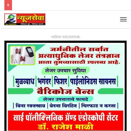
जाहिरात-9423439946