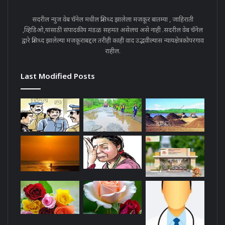
सदरील न्युज वेब चॅनेल मधील प्रसिध्द झालेला मजकूर बातम्या , जाहिराती
,व्हिडिओ,यांसाठी संपादकीय मंडळ सहमत असेलच असे नाही .सदरील वेब चॅनेल
द्वारे प्रसिध्द झालेल्या मजकूराबद्दल तरीही काही वाद उद्भवील्यास न्यायक्षेत्रकोपरगाव
राहील.
Last Modified Posts