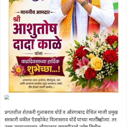
प्रगतशील शेतकरी गुलाबराव धोर्डे व औरंगाबाद येथिल माजी प्रमुख
सरकारी वकील ऍडव्होकेट विलासराव धोर्डे यांच्या मातोश्री होत्या. तर
उच्च न्यायालयाच्या औरंगाबाद खण्डपीठाचे ज्येष्ठ विधीज्ञ