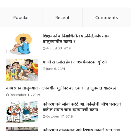
Popular
Recent
Comments
शिक्षकानेच विद्यार्थिनीस पळविले,कोपरगाव
तालुक्यातील घटना ?
August 23, 2019
माजी खा.लोखंडेचा आश्चर्यकारक ‘यु’ टर्न
June 6, 2024
कोपरगाव तालुक्यात अल्पवयीन मुलींवर बलात्कार ! तालुक्यात खळबळ
December 14, 2019
कोपरगावचे लोक करंटे,आ. कोल्हेची जीभ घसरली
वकील संघात प्रचारा दरम्यानची घटना !
October 17, 2019
कोपरगाव तालुक्यात अपे रिक्षास उडवले,सात जण