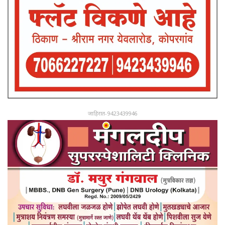
जाहिरात-9423439946