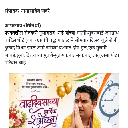
संपादक-नानासाहेब जवरे
कोपरगाव-(प्रतिनिधी)
मातोश्री सुंदराबाई जगन्नाथ
प्रगतशील शेतकरी गुलाबराव धोर्डे यांच्या
पाटिल धोर्डे (वय-९६)यांचे वृद्धापकाळाने सोमवार दि.२० जुलै रोजी
दुःखद निधन झाले आहे.त्यांच्या पश्चात दोन मुलं,एक मुलगी,
जावई,सुना,दिर,जावा,पुतणे-पुतण्या,नातसुना,नातू ,पंतू असा मोठा
परिवार आहे.