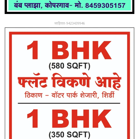
जाहिरात-9423439946