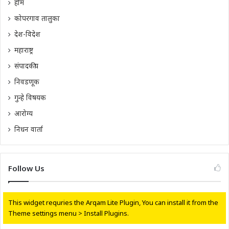
होम
कोपरगाव तालुका
देश-विदेश
महाराष्ट्र
संपादकीय
निवडणूक
गुन्हे विषयक
आरोग्य
निधन वार्ता
Follow Us
This widget requries the Arqam Lite Plugin, You can install it from the
Theme settings menu > Install Plugins.