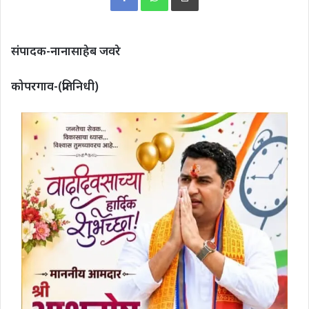
संपादक-नानासाहेब जवरे
कोपरगाव-(प्रतिनिधी)