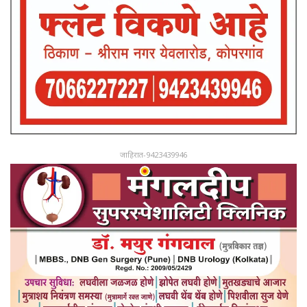
जाहिरात-9423439946