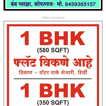
जाहिरात-9423439946