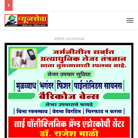
जाहिरात-9423439946