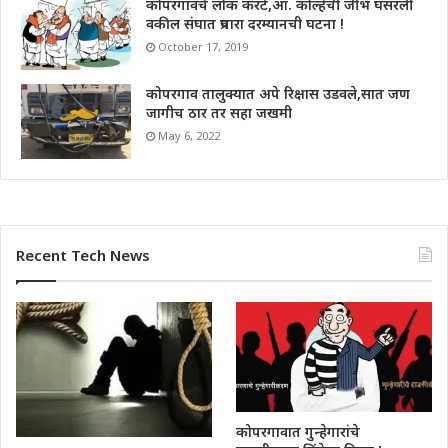
कोपरगावचे लोक करंटे,आ. कोल्हेची जीभ घसरली
वकील संघात प्रचारा दरम्यानची घटना !
October 17, 2019
कोपरगाव तालुक्यात अपे रिक्षास उडवले,सात जण
जागीच ठार तर सहा जखमी
May 6, 2022
Recent Tech News
कोपरगावात गुन्हेगारांचे