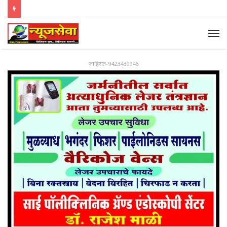
जाहिरात-9423439946