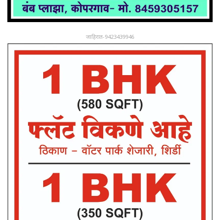
जाहिरात-9423439946