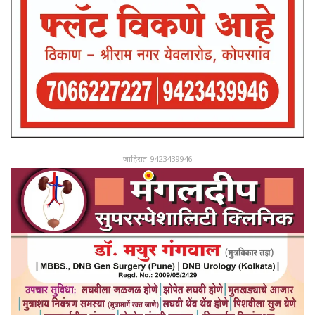
जाहिरात-9423439946