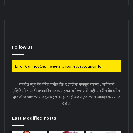
Follow us
Error Can not Get Tweets, Incorrect account info.
सदरील न्युज वेब चॅनेल मधील प्रसिध्द झालेला मजकूर बातम्या , जाहिराती
,व्हिडिओ,यांसाठी संपादकीय मंडळ सहमत असेलच असे नाही .सदरील वेब चॅनेल
द्वारे प्रसिध्द झालेल्या मजकूराबद्दल तरीही काही वाद उद्भवील्यास न्यायक्षेत्रकोपरगाव
राहील.
Last Modified Posts