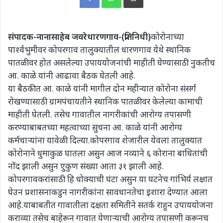
संपादक-नानासाहेब जवरे
धारणगाव-(प्रतिनिधी)
कोरोनाच्या
पार्श्वभुमीवर कोपरगाव तालुक्यातील धारणगाव येथे स्थानिक
पातळीवर होत असलेल्या उपाययोजनांची माहीती घेण्यासाठी नुकतीच
आ. काळे यांनी आढावा बैठक घेतली आहे.
या बैठकीत आ. काळे यांनी मागील दोन महीन्यात कोरोना संसर्ग
रोखण्यासाठी ग्रामपंचायतीने स्थानिक पातळीवर केलेल्या कामाची
माहीती घेतली. तसेच गावातील नागरीकांची आरोग्य तपासणी
करण्याबाबतच्या महत्वाच्या सुचना आ. काळे यांनी आरोग्य
कर्मचाऱ्यांना यावेळी दिल्या.कोपरगाव शेजारील येवला तालुक्यात
कोरोनाने धुमाकुळ घातला असुन आज नव्याने ६ कोराना बाधितांची
नोंद झाली असुन एुकुण संख्या आता ३१ झाली आहे.
कोपरगावकरांसाठी हि धोक्याची घंटा असुन या घटनेच गांभिर्य लक्षात
घेउन प्रशासनाकडुन नागरीकांना सावधानतेचा इशारा देण्यात आला
आहे.याबाबतीत गावातीला दक्षता समितीने सतर्क राहुन उपाययोजना
कराव्या तसेच बाहेरून गावात येणाऱ्याची आरोग्य तपासणी करूनच