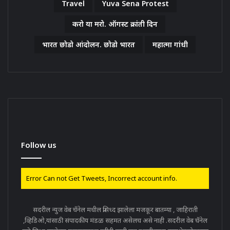
Travel
Yuva Sena Protest
करो या मरो. ऑगस्ट क्रांती दिन
भारत छोडो आंदोलन. छोडो भारत
महात्मा गांधी
Follow us
Error Can not Get Tweets, Incorrect account info.
सदरील न्युज वेब चॅनेल मधील प्रसिध्द झालेला मजकूर बातम्या , जाहिराती
,व्हिडिओ,यांसाठी संपादकीय मंडळ सहमत असेलच असे नाही .सदरील वेब चॅनेल