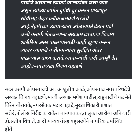
गरजेचे असताना त्याकडे कानाडोळा केला जात
असून त्यांच्या जागेत दुर्गंधी दूर करून पायाभूत
सोयीसह पेव्हर ब्लॉक बसवणे गरजेचे
आहे.नेहमीच्या व्यापाऱ्यांना ओळखपत्रे देऊन गर्दी
कमी करावी शेतकऱ्यांना अग्रक्रम द्यावा,या शिवाय
शारीरिक अंतर पाळण्यासाठी काही खुणा करून
त्यावर व्यापारी व शेतकऱ्यांना सुरक्षित अंतर
पाळण्यास बाध्य करावे.व्यापाऱ्यांची यादी आम्ही देत
आहोत-नगराध्यक्ष विजय वहाडणे
सदर प्रसंगी कोपरगावचे आ. आशुतोष काळे,कोपरगाव नगरपरिषदेचे
अध्यक्ष विजय वहाडणे,माजी अध्यक्ष मंगेश पाटील,राष्ट्रवादीचे गट नेते
विरेन बोरावके,नगरसेवक मंदार पहाडे,मुख्याधिकारी प्रशांत
सरोदे,पोलीस निरीक्षक राकेश मानगावकर,तालुका आरोग्य अधिकारी
डॉ.संतोष विधाते,आदी मान्यवरांसह बहुसंख्येने नागरिक उपस्थित
होते.