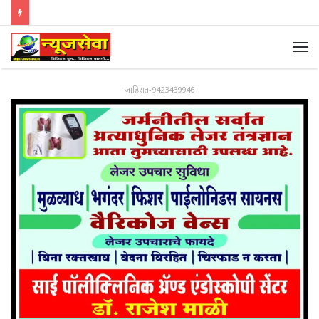
जाहिरात-9423439946