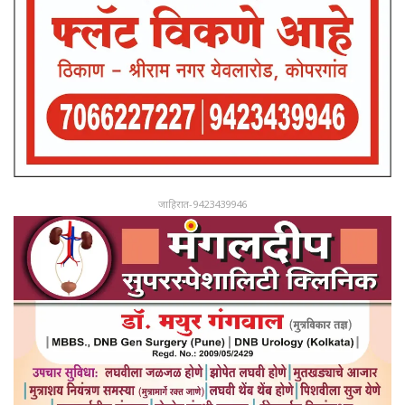
जाहिरात-9423439946