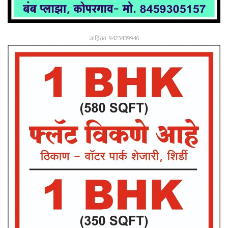
जाहिरात-9423439946