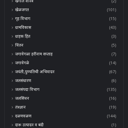
खगोल शास्त्र
(2)
खेळजगत
(101)
गृह विभाग
(15)
ग्रामविकास
(43)
ग्राहक हित
(3)
चिंतन
(5)
जगावेगळा हरींनाम सप्ताह
(7)
जगावेगळे
(14)
जयंती,पुण्यतिथी अभिवादन
(67)
जलसंधारण
(6)
जलसंपदा विभाग
(135)
जलसिंचन
(16)
तंत्रज्ञान
(19)
दळणवळण
(144)
दारू उत्पादन व बंदी
(1)