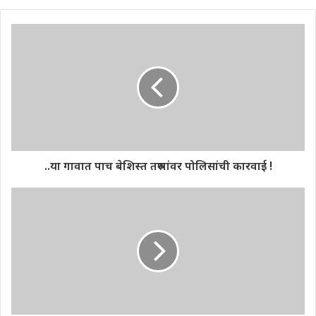
..या गावात पाच बेशिस्त तरुणांवर पोलिसांची कारवाई !