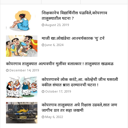
शिक्षकानेच विद्यार्थिनीस पळविले,कोपरगाव
तालुक्यातील घटना ?
August 23, 2019
माजी खा.लोखंडेचा आश्चर्यकारक ‘यु’ टर्न
June 6, 2024
कोपरगाव तालुक्यात अल्पवयीन मुलींवर बलात्कार ! तालुक्यात खळबळ
December 14, 2019
कोपरगावचे लोक करंटे,आ. कोल्हेची जीभ घसरली
वकील संघात प्रचारा दरम्यानची घटना !
October 17, 2019
कोपरगाव तालुक्यात अपे रिक्षास उडवले,सात जण
जागीच ठार तर सहा जखमी
May 6, 2022