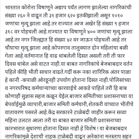
भारतात कोरोना विषाणूने अद्याप पर्यंत लागण झालेल्या नागरिकांची
संख्या २६० ने वाढून ती ३१ हजार ६२० इतकी झाली असून १०१०
जणांचा मृत्यू झाला आहे.तर राज्यात आज अखेर हि संख्या ९ हजार
३१८ वर पोहचली आहे.राज्यात या विषाणूने ४०० जणांचा मृत्यू झाला
आहे.तर नगर जिल्ह्यात हि संख्या ४२ वर जाऊन पोहचली आहे तर
चौघाचा मृत्यू झाला आहे.कोपरगाव तालुक्यात दोन महिलांचा बळी
गेला आहे.वर्तमानात हि वाढ थांबलेली दिसत असली तरी ती फार
दिवस थांबेल असे वाटत नाही.या बाबत नागरिकांचे बेजबाबदार वर्तन
पहिले की हि भीती साधार वाढते.गर्दी करू नका शारिरिक अंतर पाळा
हे कानी -कपाळी ओरडूनही उपयोग होताना दिसत नाही.पोलिसांच्या
व नगरपरिषद कर्मचाऱ्यांच्या कारवाईचे आकडे पाहिले तरी हि बाब
कोणाही सुज्ञास सहज कळून येईल.बाजार समितीच्या प्रशासनाच्या या
बेपर्वाईमुळे व्यापारी,बाजार समिती कर्मचारी,शेतकरी यांच्यात भीतीचे
वातावरण पसरले आहे.केंद्र सरकारने टाळेबंदी जाहीर करून सव्वा
महिना उलटत आला तरी या बाबत बाजार समिती प्रशासनाच्या
कारभारात सुधारणा होताना दिसत नाही हे विशेष ! या बेजबाबदार
नागरिकांमुळे देशाची नाहक टाळेबंदी वाढून अनेकांना मनस्ताप सहन