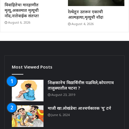
विवाहितेचा मारहाणीत
मृत्यू,अकस्मात मृत्यूची
रेल्वेतून उतरून एकाची
नोंद,नातेवाईक संतप्त!
आत्महत्या,मृत्यूची नोंद!
August 6, 2026
August 4, 2026
Most Viewed Posts
शिक्षकानेच विद्यार्थिनीस पळविले,कोपरगाव
तालुक्यातील घटना ?
August 23, 2019
माजी खा.लोखंडेचा आश्चर्यकारक ‘यु’ टर्न
June 6, 2024