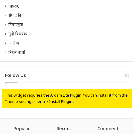
महाराष्ट्र
संपादकीय
निवडणूक
गुन्हे विषयक
आरोग्य
निधन वार्ता
Follow Us
This widget requries the Arqam Lite Plugin, You can install it from the
Theme settings menu > Install Plugins.
Popular
Recent
Comments