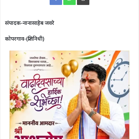
संपादक-नानासाहेब जवरे
कोपरगाव-(प्रतिनिधी)